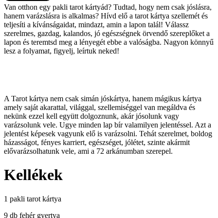
Van otthon egy pakli tarot kártyád? Tudtad, hogy nem csak jóslásra,
hanem varázslásra is alkalmas? Hívd elő a tarot kártya szellemét és
teljesíti a kívánságaidat, mindazt, amin a lapon talál! Válassz
szerelmes, gazdag, kalandos, jó egészségnek örvendő szereplőket a
lapon és teremtsd meg a lényegét ebbe a valóságba. Nagyon könnyű
lesz a folyamat, figyelj, leírtuk neked!
A Tarot kártya nem csak simán jóskártya, hanem mágikus kártya
amely saját akarattal, világgal, szellemiséggel van megáldva és
nekünk ezzel kell együtt dolgoznunk, akár jósolunk vagy
varázsolunk vele. Ugye minden lap bír valamilyen jelentéssel. Azt a
jelentést képesek vagyunk elő is varázsolni. Tehát szerelmet, boldog
házasságot, fényes karriert, egészséget, jólétet, szinte akármit
elővarázsolhatunk vele, ami a 72 arkánumban szerepel.
Kellékek
1 pakli tarot kártya
9 db fehér gyertya