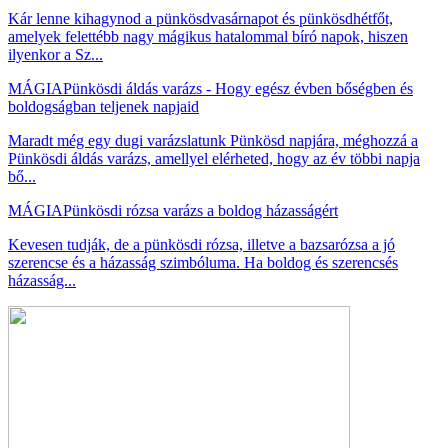
Kár lenne kihagynod a pünkösdvasárnapot és pünkösdhétfőt,
amelyek felettébb nagy mágikus hatalommal bíró napok, hiszen
ilyenkor a Sz...
MÁGIA
Pünkösdi áldás varázs - Hogy egész évben bőségben és
boldogságban teljenek napjaid
Maradt még egy dugi varázslatunk Pünkösd napjára, méghozzá a
Pünkösdi áldás varázs, amellyel elérheted, hogy az év többi napja
bő...
MÁGIA
Pünkösdi rózsa varázs a boldog házasságért
Kevesen tudják, de a pünkösdi rózsa, illetve a bazsarózsa a jó
szerencse és a házasság szimbóluma. Ha boldog és szerencsés
házasság...