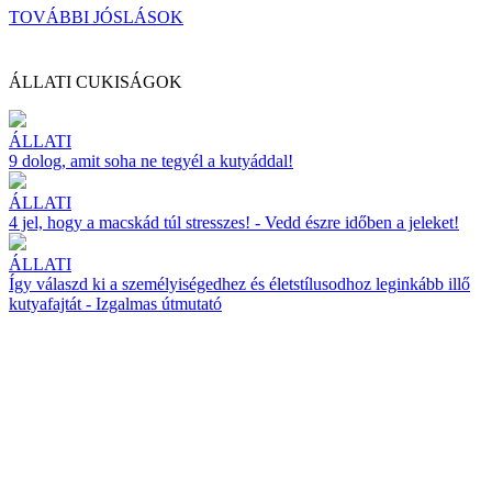
TOVÁBBI JÓSLÁSOK
ÁLLATI CUKISÁGOK
ÁLLATI
9 dolog, amit soha ne tegyél a kutyáddal!
ÁLLATI
4 jel, hogy a macskád túl stresszes! - Vedd észre időben a jeleket!
ÁLLATI
Így válaszd ki a személyiségedhez és életstílusodhoz leginkább illő
kutyafajtát - Izgalmas útmutató