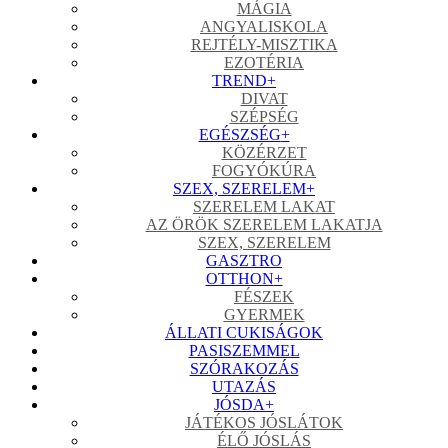
MÁGIA
ANGYALISKOLA
REJTÉLY-MISZTIKA
EZOTÉRIA
TREND
+
DIVAT
SZÉPSÉG
EGÉSZSÉG
+
KÖZÉRZET
FOGYÓKÚRA
SZEX, SZERELEM
+
SZERELEM LAKAT
AZ ÖRÖK SZERELEM LAKATJA
SZEX, SZERELEM
GASZTRO
OTTHON
+
FÉSZEK
GYERMEK
ÁLLATI CUKISÁGOK
PASISZEMMEL
SZÓRAKOZÁS
UTAZÁS
JÓSDA
+
JÁTÉKOS JÓSLÁTOK
ÉLŐ JÓSLÁS