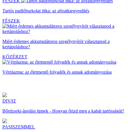
FÉSZEK
Tartós padlóburkolat titka: az aljzatkiegyenlítés
FÉSZEK
Miért érdemes akkumulátoros szegélynyírót választanod a
kertápoláshoz?
KÖZÉRZET
Vérplazma: az életmentő folyadék és annak adományozása
DIVAT
Bőrdzseki-ápolási tippek - Hogyan őrizd meg a kabát tartósságát?
PASISZEMMEL