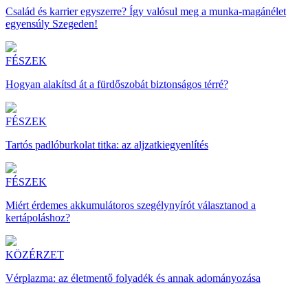
Család és karrier egyszerre? Így valósul meg a munka-magánélet
egyensúly Szegeden!
FÉSZEK
Hogyan alakítsd át a fürdőszobát biztonságos térré?
FÉSZEK
Tartós padlóburkolat titka: az aljzatkiegyenlítés
FÉSZEK
Miért érdemes akkumulátoros szegélynyírót választanod a
kertápoláshoz?
KÖZÉRZET
Vérplazma: az életmentő folyadék és annak adományozása