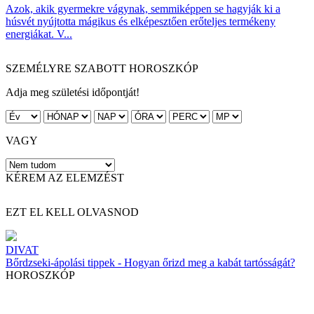
Azok, akik gyermekre vágynak, semmiképpen se hagyják ki a
húsvét nyújtotta mágikus és elképesztően erőteljes termékeny
energiákat. V...
SZEMÉLYRE SZABOTT HOROSZKÓP
Adja meg születési időpontját!
VAGY
KÉREM AZ ELEMZÉST
EZT EL KELL OLVASNOD
DIVAT
Bőrdzseki-ápolási tippek - Hogyan őrizd meg a kabát tartósságát?
HOROSZKÓP