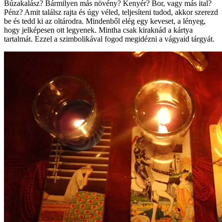
Búzakalász? Bármilyen más növény? Kenyér? Bor, vagy más ital?
Pénz? Amit találsz rajta és úgy véled, teljesíteni tudod, akkor szerezd
be és tedd ki az oltárodra. Mindenből elég egy keveset, a lényeg,
hogy jelképesen ott legyenek. Mintha csak kiraknád a kártya
tartalmát. Ezzel a szimbolikával fogod megidézni a vágyaid tárgyát.