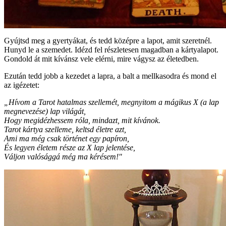
Gyújtsd meg a gyertyákat, és tedd középre a lapot, amit szeretnél.
Hunyd le a szemedet. Idézd fel részletesen magadban a kártyalapot.
Gondold át mit kívánsz vele elérni, mire vágysz az életedben.
Ezután tedd jobb a kezedet a lapra, a balt a mellkasodra és mond el
az igézetet:
„Hívom a Tarot hatalmas szellemét, megnyitom a mágikus X (a lap
megnevezése) lap világát,
Hogy megidézhessem róla, mindazt, mit kívánok.
Tarot kártya szelleme, keltsd életre azt,
Ami ma még csak történet egy papíron,
És legyen életem része az X lap jelentése,
Váljon valósággá még ma kérésem!"