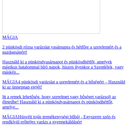
MÁGIA
2 pünkösdi rózsa varázslat vasárnapra és hétfőre a szerelemért és a
gazdagságért!
Használd ki a pünkösdvasárnapot és pünkösdhétfőt, amelyek
mágikus hatalommal bíró napok, hiszen ilyenkor a Szentlélek, vagy
máskép...
MÁGIA
4 pünkösdi varázslat a szerelemért és a bőségért – Használd
ki az ünnepnap erejét!
Itt a remek lehetőség, hogy szerelmet vagy bőséget varázsolj az
életedbe! Használd ki a pünkösdvasárnapot és pünkösdhétfőt,
amelye...
MÁGIA
Húsvéti tojás termékenységi bűbáj - Egyszerre szép és
rendkívül erőteljes varázs a gyermekáldásért