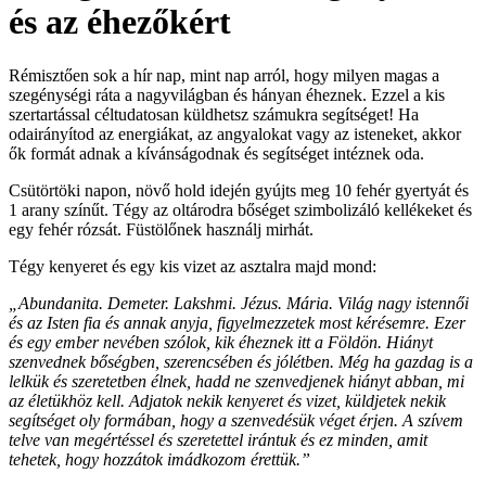
és az éhezőkért
Rémisztően sok a hír nap, mint nap arról, hogy milyen magas a
szegénységi ráta a nagyvilágban és hányan éheznek. Ezzel a kis
szertartással céltudatosan küldhetsz számukra segítséget! Ha
odairányítod az energiákat, az angyalokat vagy az isteneket, akkor
ők formát adnak a kívánságodnak és segítséget intéznek oda.
Csütörtöki napon, növő hold idején gyújts meg 10 fehér gyertyát és
1 arany színűt. Tégy az oltárodra bőséget szimbolizáló kellékeket és
egy fehér rózsát. Füstölőnek használj mirhát.
Tégy kenyeret és egy kis vizet az asztalra majd mond:
„Abundanita. Demeter. Lakshmi. Jézus. Mária. Világ nagy istennői
és az Isten fia és annak anyja, figyelmezzetek most kérésemre. Ezer
és egy ember nevében szólok, kik éheznek itt a Földön. Hiányt
szenvednek bőségben, szerencsében és jólétben. Még ha gazdag is a
lelkük és szeretetben élnek, hadd ne szenvedjenek hiányt abban, mi
az életükhöz kell. Adjatok nekik kenyeret és vizet, küldjetek nekik
segítséget oly formában, hogy a szenvedésük véget érjen. A szívem
telve van megértéssel és szeretettel irántuk és ez minden, amit
tehetek, hogy hozzátok imádkozom érettük.”