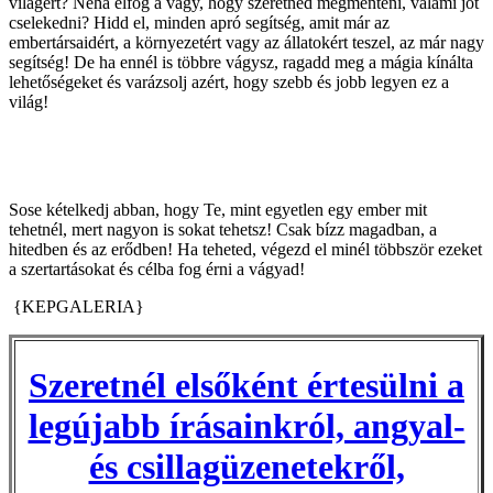
világért? Néha elfog a vágy, hogy szeretnéd megmenteni, valami jót
cselekedni? Hidd el, minden apró segítség, amit már az
embertársaidért, a környezetért vagy az állatokért teszel, az már nagy
segítség! De ha ennél is többre vágysz, ragadd meg a mágia kínálta
lehetőségeket és varázsolj azért, hogy szebb és jobb legyen ez a
világ!
Sose kételkedj abban, hogy Te, mint egyetlen egy ember mit
tehetnél, mert nagyon is sokat tehetsz! Csak bízz magadban, a
hitedben és az erődben! Ha teheted, végezd el minél többször ezeket
a szertartásokat és célba fog érni a vágyad!
{KEPGALERIA}
Szeretnél elsőként értesülni a
legújabb írásainkról, angyal-
és csillagüzenetekről,