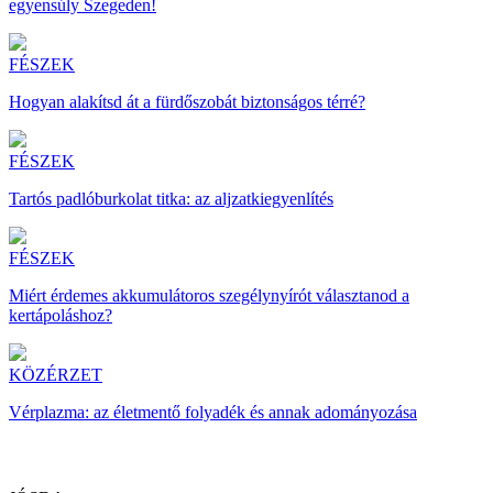
egyensúly Szegeden!
FÉSZEK
Hogyan alakítsd át a fürdőszobát biztonságos térré?
FÉSZEK
Tartós padlóburkolat titka: az aljzatkiegyenlítés
FÉSZEK
Miért érdemes akkumulátoros szegélynyírót választanod a
kertápoláshoz?
KÖZÉRZET
Vérplazma: az életmentő folyadék és annak adományozása