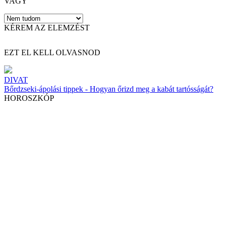
VAGY
KÉREM AZ ELEMZÉST
EZT EL KELL OLVASNOD
DIVAT
Bőrdzseki-ápolási tippek - Hogyan őrizd meg a kabát tartósságát?
HOROSZKÓP