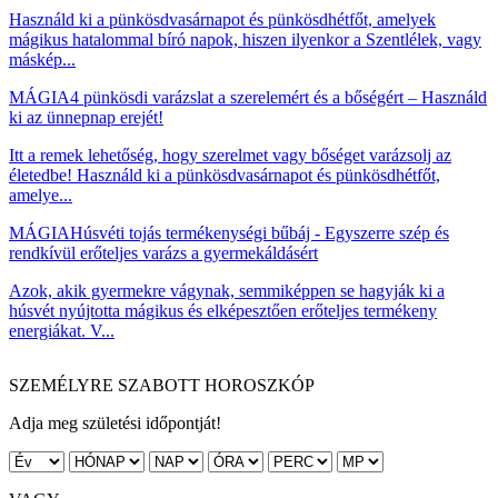
Használd ki a pünkösdvasárnapot és pünkösdhétfőt, amelyek
mágikus hatalommal bíró napok, hiszen ilyenkor a Szentlélek, vagy
máskép...
MÁGIA
4 pünkösdi varázslat a szerelemért és a bőségért – Használd
ki az ünnepnap erejét!
Itt a remek lehetőség, hogy szerelmet vagy bőséget varázsolj az
életedbe! Használd ki a pünkösdvasárnapot és pünkösdhétfőt,
amelye...
MÁGIA
Húsvéti tojás termékenységi bűbáj - Egyszerre szép és
rendkívül erőteljes varázs a gyermekáldásért
Azok, akik gyermekre vágynak, semmiképpen se hagyják ki a
húsvét nyújtotta mágikus és elképesztően erőteljes termékeny
energiákat. V...
SZEMÉLYRE SZABOTT HOROSZKÓP
Adja meg születési időpontját!