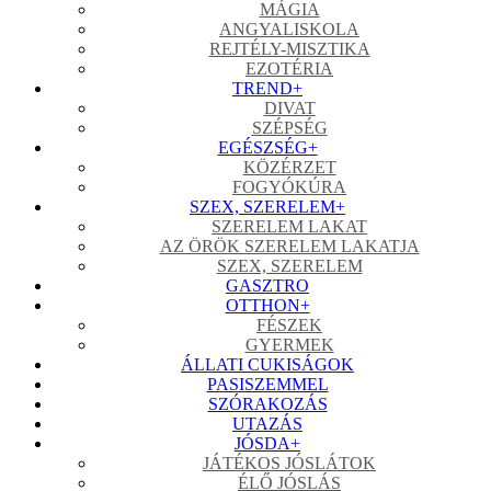
MÁGIA
ANGYALISKOLA
REJTÉLY-MISZTIKA
EZOTÉRIA
TREND
+
DIVAT
SZÉPSÉG
EGÉSZSÉG
+
KÖZÉRZET
FOGYÓKÚRA
SZEX, SZERELEM
+
SZERELEM LAKAT
AZ ÖRÖK SZERELEM LAKATJA
SZEX, SZERELEM
GASZTRO
OTTHON
+
FÉSZEK
GYERMEK
ÁLLATI CUKISÁGOK
PASISZEMMEL
SZÓRAKOZÁS
UTAZÁS
JÓSDA
+
JÁTÉKOS JÓSLÁTOK
ÉLŐ JÓSLÁS