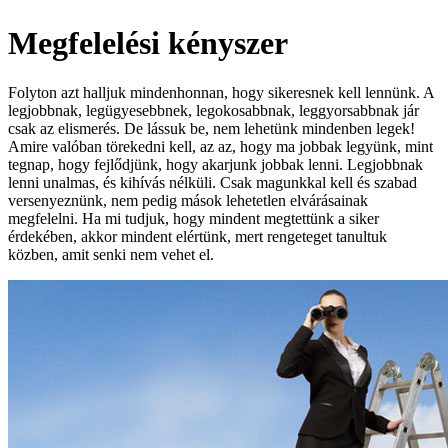
Megfelelési kényszer
Folyton azt halljuk mindenhonnan, hogy sikeresnek kell lennünk. A
legjobbnak, legügyesebbnek, legokosabbnak, leggyorsabbnak jár
csak az elismerés. De lássuk be, nem lehetünk mindenben legek!
Amire valóban törekedni kell, az az, hogy ma jobbak legyünk, mint
tegnap, hogy fejlődjünk, hogy akarjunk jobbak lenni. Legjobbnak
lenni unalmas, és kihívás nélküli. Csak magunkkal kell és szabad
versenyeznünk, nem pedig mások lehetetlen elvárásainak
megfelelni. Ha mi tudjuk, hogy mindent megtettünk a siker
érdekében, akkor mindent elértünk, mert rengeteget tanultuk
közben, amit senki nem vehet el.