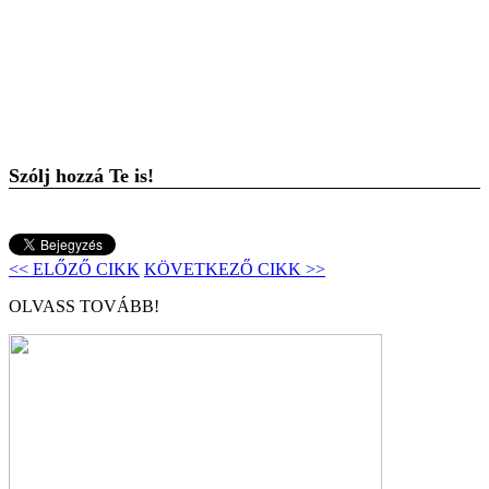
Szólj hozzá Te is!
<< ELŐZŐ CIKK
KÖVETKEZŐ CIKK >>
OLVASS TOVÁBB!