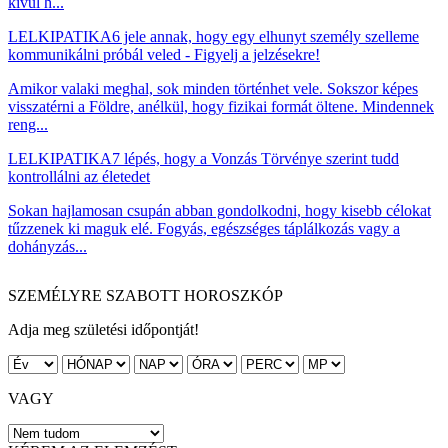
kívül h...
LELKIPATIKA
6 jele annak, hogy egy elhunyt személy szelleme
kommunikálni próbál veled - Figyelj a jelzésekre!
Amikor valaki meghal, sok minden történhet vele. Sokszor képes
visszatérni a Földre, anélkül, hogy fizikai formát öltene. Mindennek
reng...
LELKIPATIKA
7 lépés, hogy a Vonzás Törvénye szerint tudd
kontrollálni az életedet
Sokan hajlamosan csupán abban gondolkodni, hogy kisebb célokat
tűzzenek ki maguk elé. Fogyás, egészséges táplálkozás vagy a
dohányzás...
SZEMÉLYRE SZABOTT HOROSZKÓP
Adja meg születési időpontját!
VAGY