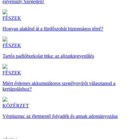
egyensúly Szegeden!
FÉSZEK
Hogyan alakítsd át a fürdőszobát biztonságos térré?
FÉSZEK
Tartós padlóburkolat titka: az aljzatkiegyenlítés
FÉSZEK
Miért érdemes akkumulátoros szegélynyírót választanod a
kertápoláshoz?
KÖZÉRZET
Vérplazma: az életmentő folyadék és annak adományozása