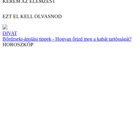
KÉREM AZ ELEMZÉST
EZT EL KELL OLVASNOD
DIVAT
Bőrdzseki-ápolási tippek - Hogyan őrizd meg a kabát tartósságát?
HOROSZKÓP