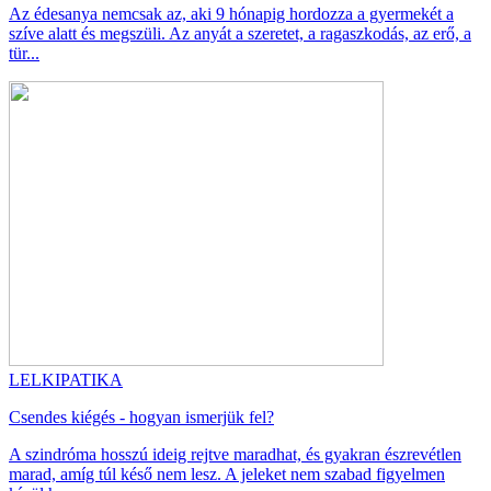
Az édesanya nemcsak az, aki 9 hónapig hordozza a gyermekét a
szíve alatt és megszüli. Az anyát a szeretet, a ragaszkodás, az erő, a
tür...
LELKIPATIKA
Csendes kiégés - hogyan ismerjük fel?
A szindróma hosszú ideig rejtve maradhat, és gyakran észrevétlen
marad, amíg túl késő nem lesz. A jeleket nem szabad figyelmen