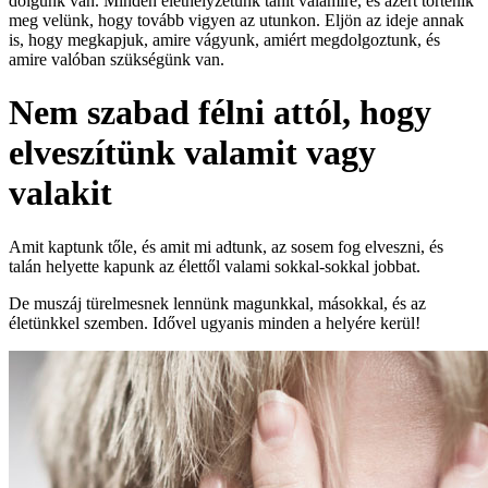
dolgunk van. Minden élethelyzetünk tanít valamire, és azért történik
meg velünk, hogy tovább vigyen az utunkon. Eljön az ideje annak
is, hogy megkapjuk, amire vágyunk, amiért megdolgoztunk, és
amire valóban szükségünk van.
Nem szabad félni attól, hogy
elveszítünk valamit vagy
valakit
Amit kaptunk tőle, és amit mi adtunk, az sosem fog elveszni, és
talán helyette kapunk az élettől valami sokkal-sokkal jobbat.
De muszáj türelmesnek lennünk magunkkal, másokkal, és az
életünkkel szemben. Idővel ugyanis minden a helyére kerül!