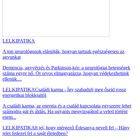
LELKIPATIKA
A top neurológusok elárulják, hogyan tartsuk egészségesen az
agyunkat
Demencia, agyvérzés és Parkinson-kór: a neurológiai betegségek
száma egyre nő. Öt orvos elmagyarázza, hogyan védekezhetünk
ellenük....
LELKIPATIKA
Családi karma - Így szabadulj meg őseid rossz
energetikai blokkjaitól
A családi karma, az energia és a család kapcsolata egyszerre lehet
számodra gát és áldás. Ha ugyanis megvizsgálod a veled történt
esem...
LELKIPATIKA
8 jel, hogy mérgező Édesanya nevelt fel – Hány
jelet fedezel fel a saját életedben?