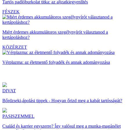
Tartós padlóburkolat titka: az aljzatkiegyenlítés
FÉSZEK
Miért érdemes akkumulátoros szegélynyírót választanod a
kertápoláshoz?
KÖZÉRZET
Vérplazma: az életmentő folyadék és annak adományozása
DIVAT
Bőrdzseki-ápolási tippek - Hogyan őrizd meg a kabát tartósságát?
PASISZEMMEL
Család és karrier egyszerre? Így valósul meg a munka-magánélet