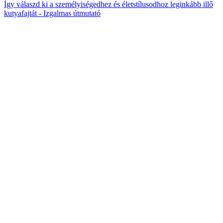
Így válaszd ki a személyiségedhez és életstílusodhoz leginkább illő
kutyafajtát - Izgalmas útmutató