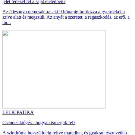
jelet fedezel fel a saját életedben?
Az édesanya nemcsak az, aki 9 hónapig hordozza a gyermekét a
szíve alatt és megszüli. Az anyát a szeretet, a ragaszkodás, az erő, a
tür...
LELKIPATIKA
Csendes kiégés - hogyan ismerjük fel?
A szindróma hosszú ideig rejtve maradhat, és gyakran észrevétlen