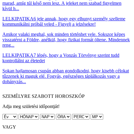
marad, amíg túl késő nem lesz. A jeleket nem szabad figyelmen
kívül h...
LELKIPATIKA
6 jele annak, hogy egy elhunyt személy szelleme
kommunikálni próbál veled - Figyelj a jelzésekre!
Amikor valaki meghal, sok minden történhet vele. Sokszor képes
visszatérni a Földre, anélkül, hogy fizikai formát öltene. Mindennek
reng...
LELKIPATIKA
7 lépés, hogy a Vonzás Törvénye szerint tudd
kontrollálni az életedet
Sokan hajlamosan csupán abban gondolkodni, hogy kisebb célokat
tűzzenek ki maguk elé. Fogyás, egészséges táplálkozás vagy a
dohányzás...
SZEMÉLYRE SZABOTT HOROSZKÓP
Adja meg születési időpontját!
VAGY