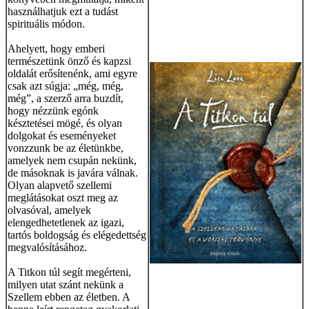
használhatjuk ezt a tudást
spirituális módon.
Ahelyett, hogy emberi
természetünk önző és kapzsi
oldalát erősítenénk, ami egyre
csak azt súgja: „még, még,
még”, a szerző arra buzdít,
hogy nézzünk egónk
késztetései mögé, és olyan
dolgokat és eseményeket
vonzzunk be az életünkbe,
amelyek nem csupán nekünk,
de másoknak is javára válnak.
Olyan alapvető szellemi
meglátásokat oszt meg az
olvasóval, amelyek
elengedhetetlenek az igazi,
tartós boldogság és elégedettség
megvalósításához.
A Titkon túl segít megérteni,
milyen utat szánt nekünk a
Szellem ebben az életben. A