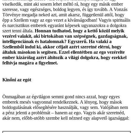
viselkedik, mint aki sosem lehet méltó rá, hogy egy másik ember
szeresse, vagy egészséges, boldog legyen, és így tovább. A Vonzás
Törvénye megadja neked azt, amit akarsz, függetlenül attól, hogy
épp a Szellem vagy az ego vezet a kívánságodban! Vagyis spirituális
és narcisztikus emberek egyaránt képesek ugyanazokra a dolgokra
szert tenni általa.
Honnan tudhatod, hogy a kettő közül melyik
vezérel valakit, aki birtokában van szépségnek, gazdagságnak,
intelligenciának és hatalomnak? Egyszerű. Ha valaki a
Szellemből indul ki, akkor céljait azért szeretné elérni, hogy
általuk másokon is segítsen. Ezzel ellentétben az ego vezérelte
ember kizárólag azért áhítozik a világi dolgokra, hogy ezekkel
felhívja magára a figyelmet.
Kinőni az egót
Önmagában az égvilágon semmi gond nincs azzal, hogy egyes
emberek mesés vagyonnal rendelkeznek. A lényeg, hogy mások
boldogulásának elősegítésére használják, vagy sem. Valójában nem
a pénz jelenti a problémát – hanem az ego. Vagyis akár szeretnéd,
akár nem, előbb-utóbb szembe kell nézned egy alapvető igazsággal: