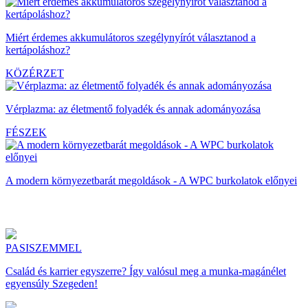
Miért érdemes akkumulátoros szegélynyírót választanod a
kertápoláshoz?
KÖZÉRZET
Vérplazma: az életmentő folyadék és annak adományozása
FÉSZEK
A modern környezetbarát megoldások - A WPC burkolatok előnyei
PASISZEMMEL
Család és karrier egyszerre? Így valósul meg a munka-magánélet
egyensúly Szegeden!