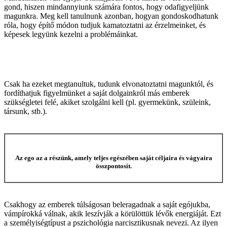
gond, hiszen mindannyiunk számára fontos, hogy odafigyeljünk
magunkra. Meg kell tanulnunk azonban, hogyan gondoskodhatunk
róla, hogy építő módon tudjuk kamatoztatni az érzelmeinket, és
képesek legyünk kezelni a problémáinkat.
Csak ha ezeket megtanultuk, tudunk elvonatoztatni magunktól, és
fordíthatjuk figyelmünket a saját dolgainkról más emberek
szükségletei felé, akiket szolgálni kell (pl. gyermekünk, szüleink,
társunk, stb.).
Az ego az a részünk, amely teljes egészében saját céljaira és vágyaira
összpontosít.
Csakhogy az emberek túlságosan beleragadnak a saját egójukba,
vámpírokká válnak, akik leszívják a körülöttük lévők energiáját. Ezt
a személyiségtípust a pszichológia narcisztikusnak nevezi. Az ilyen