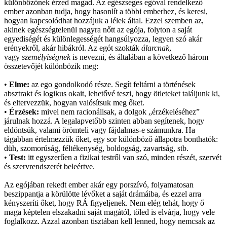
különbözőnek érzed magad. Az egészséges egóval rendelkező
ember azonban tudja, hogy hasonlít a többi emberhez, és keresi,
hogyan kapcsolódhat hozzájuk a lélek által. Ezzel szemben az,
akinek egészségtelenül nagyra nőtt az egója, folyton a saját
egyediségét és különlegességét hangsúlyozza, legyen szó akár
erényekről, akár hibákról. Az egót szokták
álarcnak
,
vagy
személyiségnek
is nevezni, és általában a következő három
összetevőjét különbözik meg:
•
Elme:
az ego gondolkodó része. Segít feltárni a történések
absztrakt és logikus okait, lehetővé teszi, hogy ötleteket találjunk ki,
és eltervezzük, hogyan valósítsuk meg őket.
•
Érzések:
mivel nem racionálisak, a dolgok „érzékeléséhez”
járulnak hozzá. A legalapvetőbb szinten abban segítenek, hogy
eldöntsük, valami örömteli vagy fájdalmas-e számunkra. Ha
tágabban értelmezzük őket, egy sor különböző állapotra bonthatók:
düh, szomorúság, féltékenység, boldogság, zavartság, stb.
•
Test:
itt egyszerűen a fizikai testről van szó, minden részét, szervét
és szervrendszerét beleértve.
Az egójában rekedt ember akár egy porszívó, folyamatosan
beszippantja a körülötte lévőket a saját drámáiba, és ezzel arra
kényszeríti őket, hogy RÁ figyeljenek. Nem elég tehát, hogy ő
maga képtelen elszakadni saját magától, tőled is elvárja, hogy vele
foglalkozz. Azzal azonban tisztában kell lenned, hogy nemcsak az