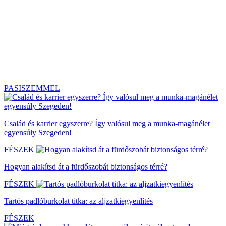
PASISZEMMEL
Család és karrier egyszerre? Így valósul meg a munka-magánélet
egyensúly Szegeden!
FÉSZEK
Hogyan alakítsd át a fürdőszobát biztonságos térré?
FÉSZEK
Tartós padlóburkolat titka: az aljzatkiegyenlítés
FÉSZEK