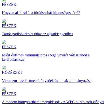
FÉSZEK
Hogyan alakítsd át a fürdőszobát biztonságos térré?
FÉSZEK
Tartós padlóburkolat titka: az aljzatkiegyenlítés
FÉSZEK
Miért érdemes akkumulátoros szegélynyírót választanod a
kertápoláshoz?
KÖZÉRZET
Vérplazma: az életmentő folyadék és annak adományozása
FÉSZEK
A modern környezetbarát megoldások - A WPC burkolatok előnyei