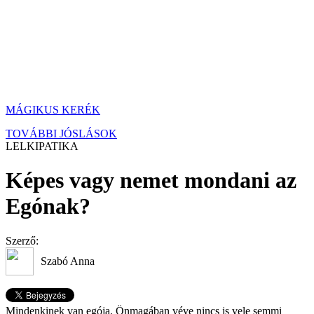
MÁGIKUS KERÉK
TOVÁBBI JÓSLÁSOK
LELKIPATIKA
Képes vagy nemet mondani az
Egónak?
Szerző:
Szabó Anna
Mindenkinek van egója. Önmagában véve nincs is vele semmi