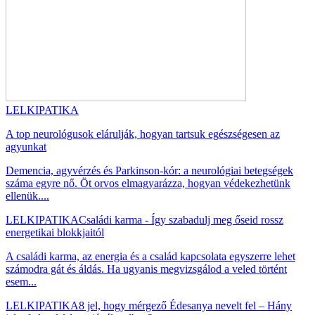
LELKIPATIKA
A top neurológusok elárulják, hogyan tartsuk egészségesen az
agyunkat
Demencia, agyvérzés és Parkinson-kór: a neurológiai betegségek
száma egyre nő. Öt orvos elmagyarázza, hogyan védekezhetünk
ellenük....
LELKIPATIKA
Családi karma - Így szabadulj meg őseid rossz
energetikai blokkjaitól
A családi karma, az energia és a család kapcsolata egyszerre lehet
számodra gát és áldás. Ha ugyanis megvizsgálod a veled történt
esem...
LELKIPATIKA
8 jel, hogy mérgező Édesanya nevelt fel – Hány