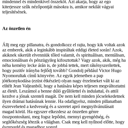
mindennel és mindenkivel összeköt. Azt akarja, hogy az ego
kiterjessze szűk nézőpontját másokra is, amikor nekilát vágyai
teljesítésének.
Az önzetlen én
Állj meg egy pillanatra, és gondolkozz el rajta, hogy kik voltak azok
az emberek, akik a leginkább inspiráltak eddigi életed során! Azok,
akiknek sikerült elvenniük tőled valamit, és spirituálisan, mentálisan,
emocionálisan és pénzügyileg kifosztottak? Vagy azok, akik, még ha
néha kemény lecke árán is, de jobbá tettek, mert rákényszerítettek,
hogy pozitív irányba fejlődj tovább? Gondolj például Victor Hugo
Nyomorultak című könyvére. Az egyik jelenetben a pap
jótékonykodása (ezüst étkészlet) olyan nagy érzelmeket vált ki az
elítélt Jean Valjeanból, hogy a hatására képes teljesen megváltoztatni
az életét. Leszámol a benne dúló gyűlölettel és indulattal, és attól
kezdve a jónak szenteli magát. De nem kell minden jócselekedetnek
ilyen drámai hatásúnak lennie. Ha odafigyelsz, minden pillanatban
észreveheted a kedvesség és a szeretet apró megnyilvánulásait
magad körül. Ha egyszer elkezdesz az önzetlen génre
összpontosítani, meg fogsz lepődni, mennyi gyengédség, és
segítőkészség létezik a világban. Csak meg kell nyílnod előtte, hogy
észrevedd és magadhoz vonzd.