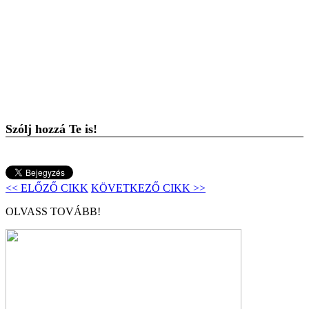
Szólj hozzá Te is!
<< ELŐZŐ CIKK
KÖVETKEZŐ CIKK >>
OLVASS TOVÁBB!