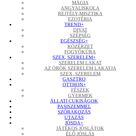
MÁGIA
ANGYALISKOLA
REJTÉLY-MISZTIKA
EZOTÉRIA
TREND
+
DIVAT
SZÉPSÉG
EGÉSZSÉG
+
KÖZÉRZET
FOGYÓKÚRA
SZEX, SZERELEM
+
SZERELEM LAKAT
AZ ÖRÖK SZERELEM LAKATJA
SZEX, SZERELEM
GASZTRO
OTTHON
+
FÉSZEK
GYERMEK
ÁLLATI CUKISÁGOK
PASISZEMMEL
SZÓRAKOZÁS
UTAZÁS
JÓSDA
+
JÁTÉKOS JÓSLÁTOK
ÉLŐ JÓSLÁS