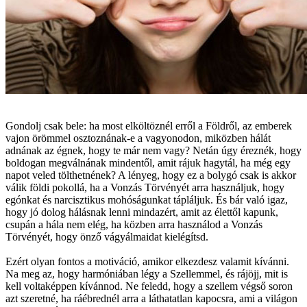
Gondolj csak bele: ha most elköltöznél erről a Földről, az emberek
vajon örömmel osztoznának-e a vagyonodon, miközben hálát
adnának az égnek, hogy te már nem vagy? Netán úgy éreznék, hogy
boldogan megválnának mindentől, amit rájuk hagytál, ha még egy
napot veled tölthetnének? A lényeg, hogy ez a bolygó csak is akkor
válik földi pokollá, ha a Vonzás Törvényét arra használjuk, hogy
egónkat és narcisztikus mohóságunkat tápláljuk. És bár való igaz,
hogy jó dolog hálásnak lenni mindazért, amit az élettől kapunk,
csupán a hála nem elég, ha közben arra használod a Vonzás
Törvényét, hogy önző vágyálmaidat kielégítsd.
Ezért olyan fontos a motiváció, amikor elkezdesz valamit kívánni.
Na meg az, hogy harmóniában légy a Szellemmel, és rájöjj, mit is
kell voltaképpen kívánnod. Ne feledd, hogy a szellem végső soron
azt szeretné, ha ráébrednél arra a láthatatlan kapocsra, ami a világon