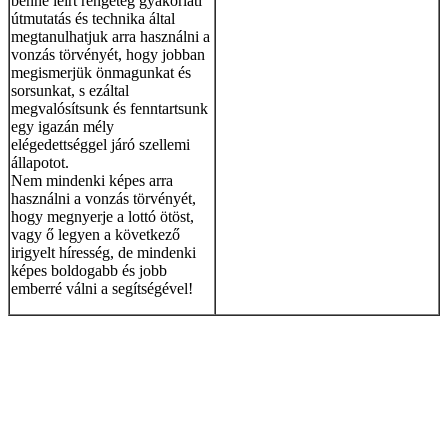
benne leírt rengeteg gyakorlati
útmutatás és technika által
megtanulhatjuk arra használni a
vonzás törvényét, hogy jobban
megismerjük önmagunkat és
sorsunkat, s ezáltal
megvalósítsunk és fenntartsunk
egy igazán mély
elégedettséggel járó szellemi
állapotot.
Nem mindenki képes arra
használni a vonzás törvényét,
hogy megnyerje a lottó ötöst,
vagy ő legyen a következő
irigyelt híresség, de mindenki
képes boldogabb és jobb
emberré válni a segítségével!