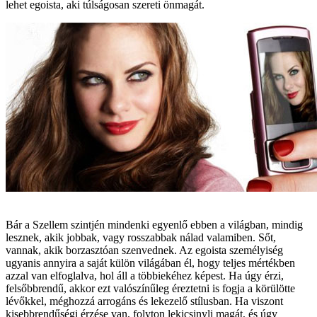
lehet egoista, aki túlságosan szereti önmagát.
Bár a Szellem szintjén mindenki egyenlő ebben a világban, mindig
lesznek, akik jobbak, vagy rosszabbak nálad valamiben. Sőt,
vannak, akik borzasztóan szenvednek. Az egoista személyiség
ugyanis annyira a saját külön világában él, hogy teljes mértékben
azzal van elfoglalva, hol áll a többiekéhez képest. Ha úgy érzi,
felsőbbrendű, akkor ezt valószínűleg éreztetni is fogja a körülötte
lévőkkel, méghozzá arrogáns és lekezelő stílusban. Ha viszont
kisebbrendűségi érzése van, folyton lekicsinyli magát, és úgy