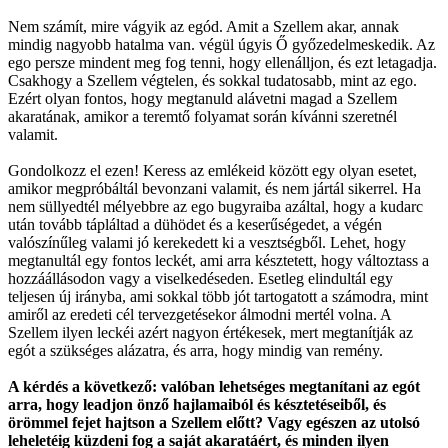
Nem számít, mire vágyik az egód. Amit a Szellem akar, annak
mindig nagyobb hatalma van. végül úgyis Ő győzedelmeskedik. Az
ego persze mindent meg fog tenni, hogy ellenálljon, és ezt letagadja.
Csakhogy a Szellem végtelen, és sokkal tudatosabb, mint az ego.
Ezért olyan fontos, hogy megtanuld alávetni magad a Szellem
akaratának, amikor a teremtő folyamat során kívánni szeretnél
valamit.
Gondolkozz el ezen! Keress az emlékeid között egy olyan esetet,
amikor megpróbáltál bevonzani valamit, és nem jártál sikerrel. Ha
nem süllyedtél mélyebbre az ego bugyraiba azáltal, hogy a kudarc
után tovább tápláltad a dühödet és a keserűségedet, a végén
valószínűleg valami jó kerekedett ki a vesztségből. Lehet, hogy
megtanultál egy fontos leckét, ami arra késztetett, hogy változtass a
hozzáállásodon vagy a viselkedéseden. Esetleg elindultál egy
teljesen új irányba, ami sokkal több jót tartogatott a számodra, mint
amiről az eredeti cél tervezgetésekor álmodni mertél volna. A
Szellem ilyen leckéi azért nagyon értékesek, mert megtanítják az
egót a szükséges alázatra, és arra, hogy mindig van remény.
A kérdés a következő: valóban lehetséges megtanítani az egót
arra, hogy leadjon önző hajlamaiból és késztetéseiből, és
örömmel fejet hajtson a Szellem előtt? Vagy egészen az utolsó
leheletéig küzdeni fog a saját akaratáért, és minden ilyen