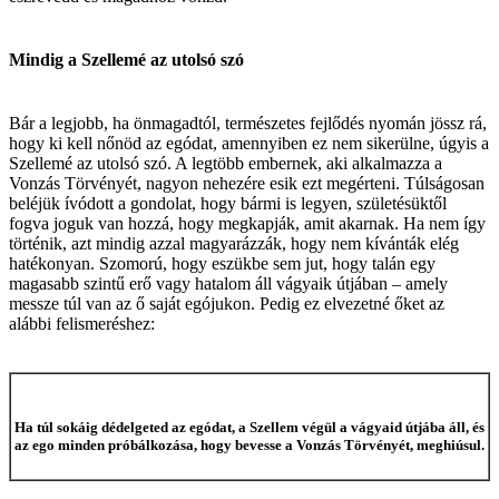
Mindig a Szellemé az utolsó szó
Bár a legjobb, ha önmagadtól, természetes fejlődés nyomán jössz rá,
hogy ki kell nőnöd az egódat, amennyiben ez nem sikerülne, úgyis a
Szellemé az utolsó szó. A legtöbb embernek, aki alkalmazza a
Vonzás Törvényét, nagyon nehezére esik ezt megérteni. Túlságosan
beléjük ívódott a gondolat, hogy bármi is legyen, születésüktől
fogva joguk van hozzá, hogy megkapják, amit akarnak. Ha nem így
történik, azt mindig azzal magyarázzák, hogy nem kívánták elég
hatékonyan. Szomorú, hogy eszükbe sem jut, hogy talán egy
magasabb szintű erő vagy hatalom áll vágyaik útjában – amely
messze túl van az ő saját egójukon. Pedig ez elvezetné őket az
alábbi felismeréshez:
Ha túl sokáig dédelgeted az egódat, a Szellem végül a vágyaid útjába áll, és
az ego minden próbálkozása, hogy bevesse a Vonzás Törvényét, meghiúsul.