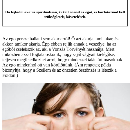
Ha fejlődni akarsz spirituálisan, ki kell nőnöd az egót, és korlátoznod kell
szükségleteit, követeléseit.
Az ego persze hallani sem akar erről! Ő azt akarja, amit akar, és
akkor, amikor akarja. Épp ebben rejlik annak a veszélye, ha az
egóból cselekszik az, aki a Vonzás Törvényét használja. Mert
miközben azzal foglalatoskodik, hogy saját vágyait kielégítse,
teljesen megfeledkezhet arról, hogy mindezzel talán árt másoknak.
Az ego mindenhol ott van körülöttünk. (Ám rengeteg példa
bizonyítja, hogy a Szellem és az önzetlen ösztönzés is létezik a
Földön.)