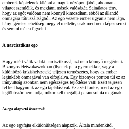
emberek képtelenek kilépni a maguk nézőpontjából, ahonnan a
világot szemlélik, és meglátni mások valóságát. Sajnálatos tény,
hogy az egót valóban nem könnyű kimozdítani ebből az állandó
önmagára fókuszáltságból. Az ego vezette ember ugyanis nem látja,
hány ígéretes lehetőség megy el mellette, csak mert nem képes senki
és semmi másra figyelni.
A narcisztikus ego
Hogy miért válik valaki narcisztikussá, azt nem könnyű megérteni.
Bizonyos életszakaszokban (ilyenek pl. a gyermekkor, vagy a
különböző krízishelyzetek) teljesen természetes, hogy az ember
leginkább önmagával van elfoglalva. Egy bizonyos ponton túl ez az
irányultság azonban nem egészséges fejlődésre vall! Ezért teljesen
fel kell hagynunk az ego táplálásával. Ez azért fontos, mert az ego
legtöbbször nem tudja, mikor kell megállj-t parancsolnia magának.
Az ego alapvető összetevői
Az ego egyfajta elkülönültségen alapszik. Általa mindenkitől