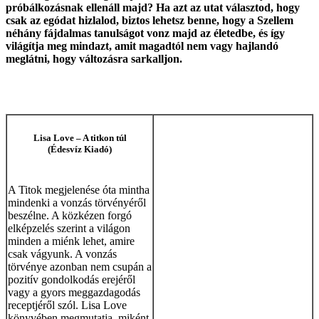
próbálkozásnak ellenáll majd? Ha azt az utat választod, hogy
csak az egódat hizlalod, biztos lehetsz benne, hogy a Szellem
néhány fájdalmas tanulságot vonz majd az életedbe, és így
világítja meg mindazt, amit magadtól nem vagy hajlandó
meglátni, hogy változásra sarkalljon.
Lisa Love – A titkon túl
(Édesvíz Kiadó)
A Titok megjelenése óta mintha
mindenki a vonzás törvényéről
beszélne. A közkézen forgó
elképzelés szerint a világon
minden a miénk lehet, amire
csak vágyunk. A vonzás
törvénye azonban nem csupán a
pozitív gondolkodás erejéről
vagy a gyors meggazdagodás
receptjéről szól. Lisa Love
könyvében megmutatja, miként