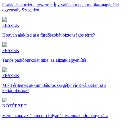
Család és karrier egyszerre? Így valósul meg a munka-magánélet
egyensúly Szegeden!
FÉSZEK
Hogyan alakítsd át a fürdőszobát biztonságos térré?
FÉSZEK
Tartós padlóburkolat titka: az aljzatkiegyenlítés
FÉSZEK
Miért érdemes akkumulátoros szegélynyírót választanod a
kertápoláshoz?
KÖZÉRZET
Vérplazma: az életmentő folyadék és annak adományozása