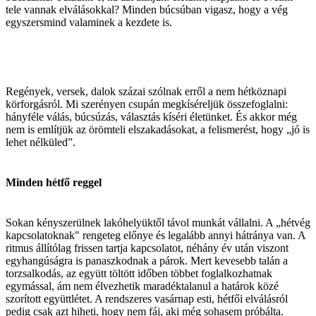
tele vannak elválásokkal? Minden búcsúban vigasz, hogy a vég
egyszersmind valaminek a kezdete is.
Regények, versek, dalok százai szólnak erről a nem hétköznapi
körforgásról. Mi szerényen csupán megkíséreljük összefoglalni:
hányféle válás, búcsúzás, választás kíséri életünket. És akkor még
nem is említjük az örömteli elszakadásokat, a felismerést, hogy „jó is
lehet nélküled”.
Minden hétfő reggel
Sokan kényszerülnek lakóhelyüktől távol munkát vállalni. A „hétvég
kapcsolatoknak" rengeteg előnye és legalább annyi hátránya van. A
ritmus állítólag frissen tartja kapcsolatot, néhány év után viszont
egyhangúságra is panaszkodnak a párok. Mert kevesebb talán a
torzsalkodás, az együtt töltött időben többet foglalkozhatnak
egymással, ám nem élvezhetik maradéktalanul a határok közé
szorított együttlétet. A rendszeres vasárnap esti, hétfői elválásról
pedig csak azt hiheti, hogy nem fáj, aki még sohasem próbálta.