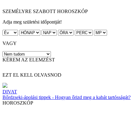
SZEMÉLYRE SZABOTT HOROSZKÓP
Adja meg születési időpontját!
VAGY
KÉREM AZ ELEMZÉST
EZT EL KELL OLVASNOD
DIVAT
Bőrdzseki-ápolási tippek - Hogyan őrizd meg a kabát tartósságát?
HOROSZKÓP