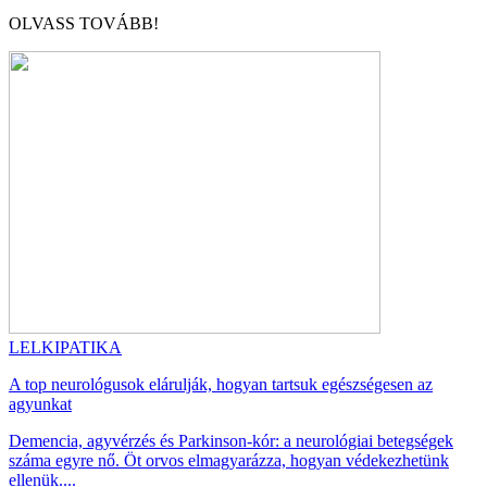
OLVASS TOVÁBB!
LELKIPATIKA
A top neurológusok elárulják, hogyan tartsuk egészségesen az
agyunkat
Demencia, agyvérzés és Parkinson-kór: a neurológiai betegségek
száma egyre nő. Öt orvos elmagyarázza, hogyan védekezhetünk
ellenük....