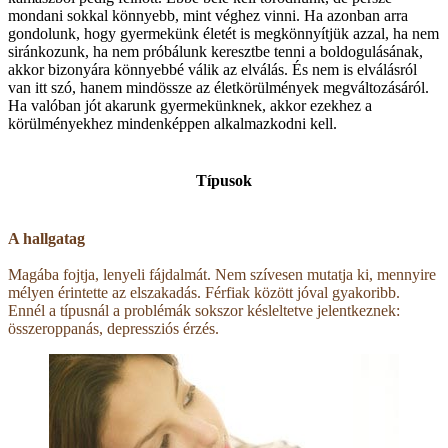
mondani sokkal könnyebb, mint véghez vinni. Ha azonban arra
gondolunk, hogy gyermekünk életét is megkönnyítjük azzal, ha nem
siránkozunk, ha nem próbálunk keresztbe tenni a boldogulásának,
akkor bizonyára könnyebbé válik az elválás. És nem is elválásról
van itt szó, hanem mindössze az életkörülmények megváltozásáról.
Ha valóban jót akarunk gyermekünknek, akkor ezekhez a
körülményekhez mindenképpen alkalmazkodni kell.
Típusok
A hallgatag
Magába fojtja, lenyeli fájdalmát. Nem szívesen mutatja ki, mennyire
mélyen érintette az elszakadás. Férfiak között jóval gyakoribb.
Ennél a típusnál a problémák sokszor késleltetve jelentkeznek:
összeroppanás, depressziós érzés.