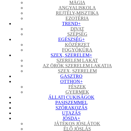
MÁGIA
ANGYALISKOLA
REJTÉLY-MISZTIKA
EZOTÉRIA
TREND
+
DIVAT
SZÉPSÉG
EGÉSZSÉG
+
KÖZÉRZET
FOGYÓKÚRA
SZEX, SZERELEM
+
SZERELEM LAKAT
AZ ÖRÖK SZERELEM LAKATJA
SZEX, SZERELEM
GASZTRO
OTTHON
+
FÉSZEK
GYERMEK
ÁLLATI CUKISÁGOK
PASISZEMMEL
SZÓRAKOZÁS
UTAZÁS
JÓSDA
+
JÁTÉKOS JÓSLÁTOK
ÉLŐ JÓSLÁS