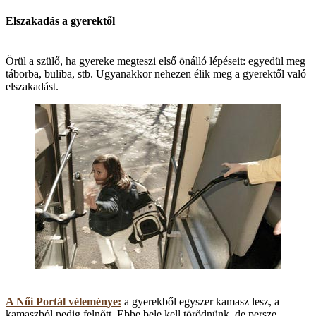
Elszakadás a gyerektől
Örül a szülő, ha gyereke megteszi első önálló lépéseit: egyedül meg
táborba, buliba, stb. Ugyanakkor nehezen élik meg a gyerektől való
elszakadást.
A Női Portál véleménye:
a gyerekből egyszer kamasz lesz, a
kamaszból pedig felnőtt. Ebbe bele kell törődnünk, de persze