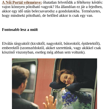
A Női Portál véleménye:
óhatatlan felvetődik a féltékeny kérdés:
vajon könnyen pótolható vagyok? Ha állandóan ez jár a fejedben,
akkor egy idő után belecsavarodsz a gondolatokba. Természetes,
hogy mindneki pótolható, de belőled akkor is csak egy van.
Fontosabb lesz a múlt
Elválás tárgyaktól (kicsiktől, nagyoktól, bútoroktól, épületektől),
emberektől (szomszédoktól, akiket szerettünk, vagy akikkel csak
köszönő viszonyban, esetleg még abban sem voltunk).