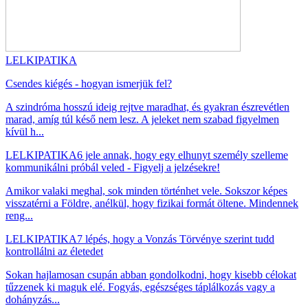
LELKIPATIKA
Csendes kiégés - hogyan ismerjük fel?
A szindróma hosszú ideig rejtve maradhat, és gyakran észrevétlen
marad, amíg túl késő nem lesz. A jeleket nem szabad figyelmen
kívül h...
LELKIPATIKA
6 jele annak, hogy egy elhunyt személy szelleme
kommunikálni próbál veled - Figyelj a jelzésekre!
Amikor valaki meghal, sok minden történhet vele. Sokszor képes
visszatérni a Földre, anélkül, hogy fizikai formát öltene. Mindennek
reng...
LELKIPATIKA
7 lépés, hogy a Vonzás Törvénye szerint tudd
kontrollálni az életedet
Sokan hajlamosan csupán abban gondolkodni, hogy kisebb célokat
tűzzenek ki maguk elé. Fogyás, egészséges táplálkozás vagy a
dohányzás...