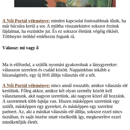
A Női Portál véleménye:
minden kapcsolat fontosabbnak tűnik, ha
már búcsúra kerül a sor. A múltba visszatekintve sokszor érzünk
fájdalmat, ha eszünkbe jut. És ez sokszor életünk végéig elkísér.
Többnyire örökké emlékezni fogunk rá.
Válassz: mi vagy ő
Ma is előfordul, a szülők nyomást gyakorolnak a lánygyerekre:
válasszon szerelem és család között. Napjainkban inkább a
házasságtörés, egy új férfi állítja választás elé a nőt.
A Női Portál véleménye:
nincs annál rosszabb, amikor választás elé
kerülünk. Főleg akkor, amikor két olyan személy között kell
választanunk, akit nagyon szeretünk, aki nagyon közel áll hozzánk.
A szeretetnek több fajtája van. Hiszen másképpen szeretünk egy
szülőt, másképpen egy gyereket, és másképpen egy szerelmi
partnert. Az, aki a másikat választás elé állítja, sokszor ezzel nincs
tisztában, és saját önzése miatt viselkedik így, megkeserítve ezzel
mindkettőjük életét.