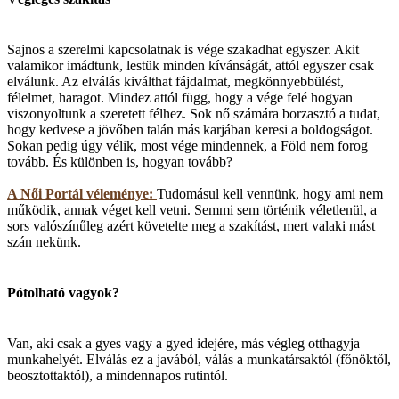
Sajnos a szerelmi kapcsolatnak is vége szakadhat egyszer. Akit
valamikor imádtunk, lestük minden kívánságát, attól egyszer csak
elválunk. Az elválás kiválthat fájdalmat, megkönnyebbülést,
félelmet, haragot. Mindez attól függ, hogy a vége felé hogyan
viszonyoltunk a szeretett félhez. Sok nő számára borzasztó a tudat,
hogy kedvese a jövőben talán más karjában keresi a boldogságot.
Sokan pedig úgy vélik, most vége mindennek, a Föld nem forog
tovább. És különben is, hogyan tovább?
A Női Portál véleménye:
Tudomásul kell vennünk, hogy ami nem
működik, annak véget kell vetni. Semmi sem történik véletlenül, a
sors valószínűleg azért követelte meg a szakítást, mert valaki mást
szán nekünk.
Pótolható vagyok?
Van, aki csak a gyes vagy a gyed idejére, más végleg otthagyja
munkahelyét. Elválás ez a javából, válás a munkatársaktól (főnöktől,
beosztottaktól), a mindennapos rutintól.