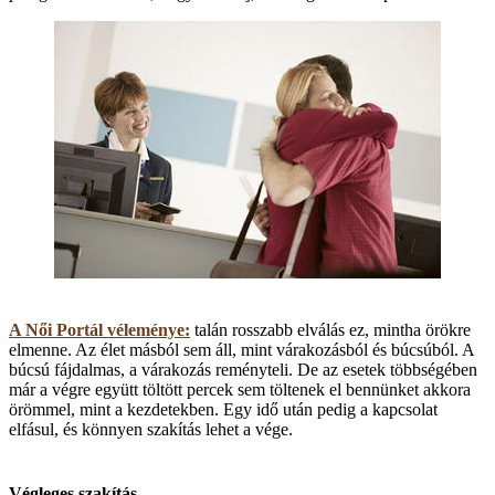
A Női Portál véleménye:
talán rosszabb elválás ez, mintha örökre
elmenne. Az élet másból sem áll, mint várakozásból és búcsúból. A
búcsú fájdalmas, a várakozás reményteli. De az esetek többségében
már a végre együtt töltött percek sem töltenek el bennünket akkora
örömmel, mint a kezdetekben. Egy idő után pedig a kapcsolat
elfásul, és könnyen szakítás lehet a vége.
Végleges szakítás