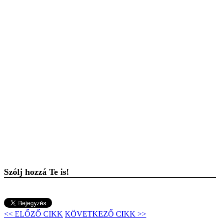
Szólj hozzá Te is!
<< ELŐZŐ CIKK
KÖVETKEZŐ CIKK >>