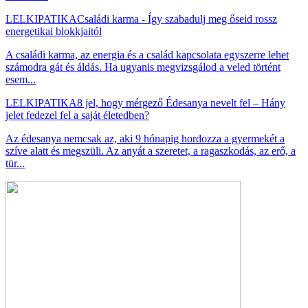
LELKIPATIKA
Családi karma - Így szabadulj meg őseid rossz
energetikai blokkjaitól
A családi karma, az energia és a család kapcsolata egyszerre lehet
számodra gát és áldás. Ha ugyanis megvizsgálod a veled történt
esem...
LELKIPATIKA
8 jel, hogy mérgező Édesanya nevelt fel – Hány
jelet fedezel fel a saját életedben?
Az édesanya nemcsak az, aki 9 hónapig hordozza a gyermekét a
szíve alatt és megszüli. Az anyát a szeretet, a ragaszkodás, az erő, a
tür...