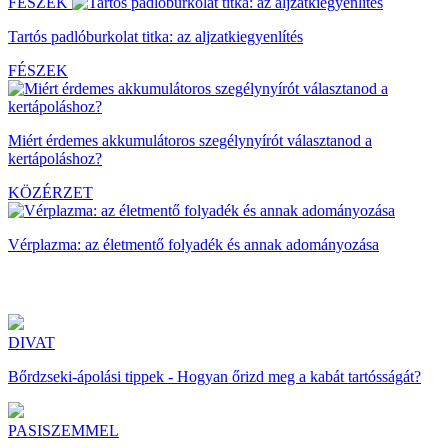
FÉSZEK
Tartós padlóburkolat titka: az aljzatkiegyenlítés
FÉSZEK
Miért érdemes akkumulátoros szegélynyírót választanod a
kertápoláshoz?
KÖZÉRZET
Vérplazma: az életmentő folyadék és annak adományozása
DIVAT
Bőrdzseki-ápolási tippek - Hogyan őrizd meg a kabát tartósságát?
PASISZEMMEL