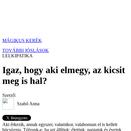
MÁGIKUS KERÉK
TOVÁBBI JÓSLÁSOK
LELKIPATIKA
Igaz, hogy aki elmegy, az kicsit
meg is hal?
Szerző:
Szabó Anna
Aki érkezik, annak egyszer, valamikor, valahonnan el is kellett
búcsúznia. Túlzunk-e, ha azt állítjuk: életünk, napjaink és éveink