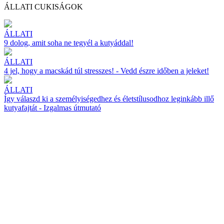
ÁLLATI CUKISÁGOK
ÁLLATI
9 dolog, amit soha ne tegyél a kutyáddal!
ÁLLATI
4 jel, hogy a macskád túl stresszes! - Vedd észre időben a jeleket!
ÁLLATI
Így válaszd ki a személyiségedhez és életstílusodhoz leginkább illő
kutyafajtát - Izgalmas útmutató