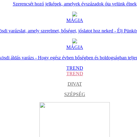
Szerencsét hozó jelképek, amelyek évszázadok óta velünk élnek
MÁGIA
sdi varázslat, amely szerelmet, bőséget, jóslatot hoz neked - Élj Pünkö
MÁGIA
ösdi áldás varázs - Hogy egész évben bőségben és boldogságban telje
TREND
TREND
DIVAT
SZÉPSÉG