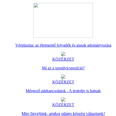
Vérplazma: az életmentő folyadék és annak adományozása
KÖZÉRZET
Mi az a szendvicspozíció?
KÖZÉRZET
Mérgező párkapcsolatok - A testedre is hatnak
KÖZÉRZET
Mire figyeljünk, amikor pilates képzést választunk?