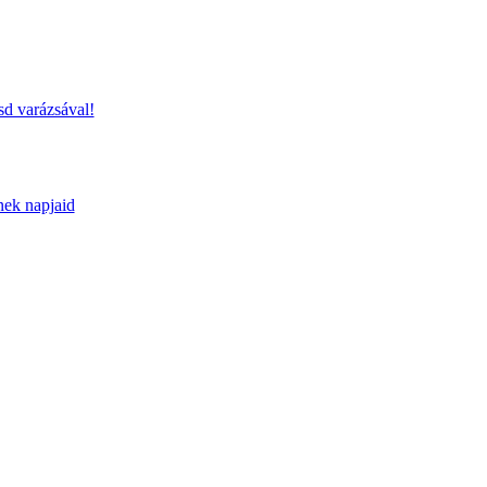
sd varázsával!
nek napjaid