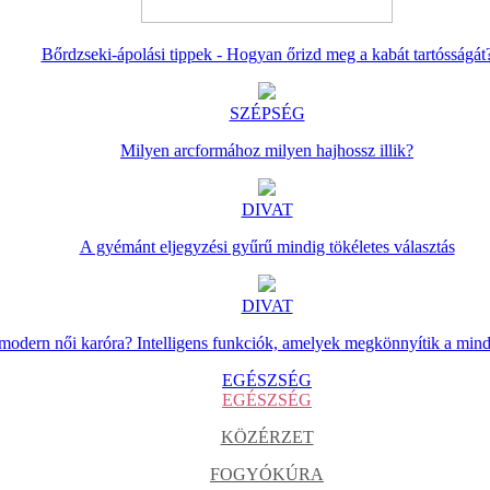
Bőrdzseki-ápolási tippek - Hogyan őrizd meg a kabát tartósságát
SZÉPSÉG
Milyen arcformához milyen hajhossz illik?
DIVAT
A gyémánt eljegyzési gyűrű mindig tökéletes választás
DIVAT
 modern női karóra? Intelligens funkciók, amelyek megkönnyítik a min
EGÉSZSÉG
EGÉSZSÉG
KÖZÉRZET
FOGYÓKÚRA