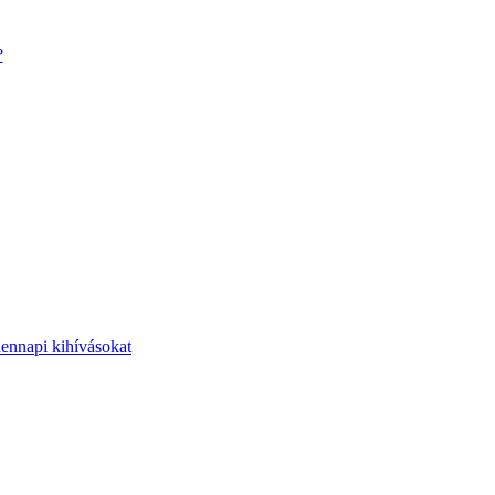
?
dennapi kihívásokat