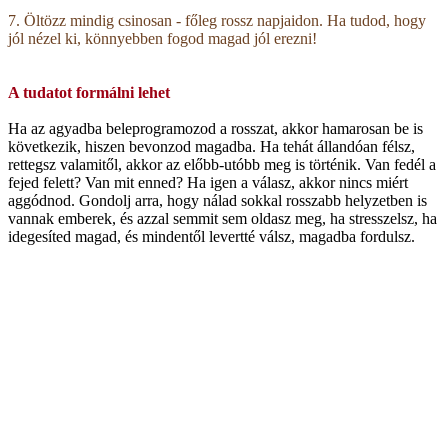
7. Öltözz mindig csinosan - főleg rossz napjaidon. Ha tudod, hogy
jól nézel ki, könnyebben fogod magad jól erezni!
A tudatot formálni lehet
Ha az agyadba beleprogramozod a rosszat, akkor hamarosan be is
következik, hiszen bevonzod magadba. Ha tehát állandóan félsz,
rettegsz valamitől, akkor az előbb-utóbb meg is történik. Van fedél a
fejed felett? Van mit enned? Ha igen a válasz, akkor nincs miért
aggódnod. Gondolj arra, hogy nálad sokkal rosszabb helyzetben is
vannak emberek, és azzal semmit sem oldasz meg, ha stresszelsz, ha
idegesíted magad, és mindentől levertté válsz, magadba fordulsz.