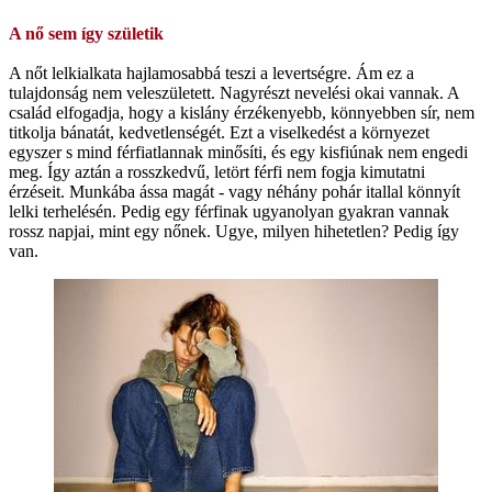
A nő sem így születik
A nőt lelkialkata hajlamosabbá teszi a levertségre. Ám ez a
tulajdonság nem veleszületett. Nagyrészt nevelési okai vannak. A
család elfogadja, hogy a kislány érzékenyebb, könnyebben sír, nem
titkolja bánatát, kedvetlenségét. Ezt a viselkedést a környezet
egyszer s mind férfiatlannak minősíti, és egy kisfiúnak nem engedi
meg. Így aztán a rosszkedvű, letört férfi nem fogja kimutatni
érzéseit. Munkába ássa magát - vagy néhány pohár itallal könnyít
lelki terhelésén. Pedig egy férfinak ugyanolyan gyakran vannak
rossz napjai, mint egy nőnek. Ugye, milyen hihetetlen? Pedig így
van.