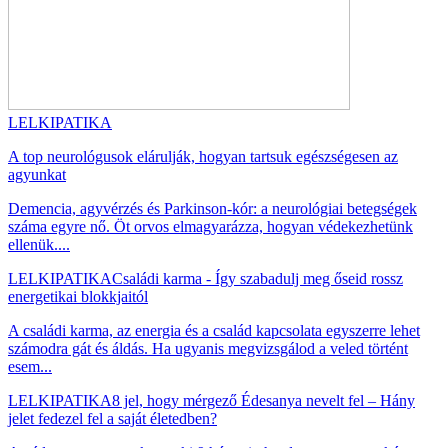
LELKIPATIKA
A top neurológusok elárulják, hogyan tartsuk egészségesen az
agyunkat
Demencia, agyvérzés és Parkinson-kór: a neurológiai betegségek
száma egyre nő. Öt orvos elmagyarázza, hogyan védekezhetünk
ellenük....
LELKIPATIKA
Családi karma - Így szabadulj meg őseid rossz
energetikai blokkjaitól
A családi karma, az energia és a család kapcsolata egyszerre lehet
számodra gát és áldás. Ha ugyanis megvizsgálod a veled történt
esem...
LELKIPATIKA
8 jel, hogy mérgező Édesanya nevelt fel – Hány
jelet fedezel fel a saját életedben?