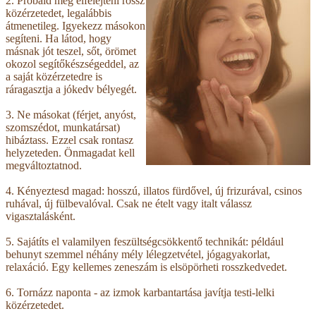
2. Próbáld meg elfelejteni rossz
közérzetedet, legalábbis
átmenetileg. Igyekezz másokon
segíteni. Ha látod, hogy
másnak jót teszel, sőt, örömet
okozol segítőkészségeddel, az
a saját közérzetedre is
ráragasztja a jókedv bélyegét.
3. Ne másokat (férjet, anyóst,
szomszédot, munkatársat)
hibáztass. Ezzel csak rontasz
helyzeteden. Önmagadat kell
megváltoztatnod.
4. Kényeztesd magad: hosszú, illatos fürdővel, új frizurával, csinos
ruhával, új fülbevalóval. Csak ne ételt vagy italt válassz
vigasztalásként.
5. Sajátíts el valamilyen feszültségcsökkentő technikát: például
behunyt szemmel néhány mély lélegzetvétel, jógagyakorlat,
relaxáció. Egy kellemes zeneszám is elsöpörheti rosszkedvedet.
6. Tornázz naponta - az izmok karbantartása javítja testi-lelki
közérzetedet.