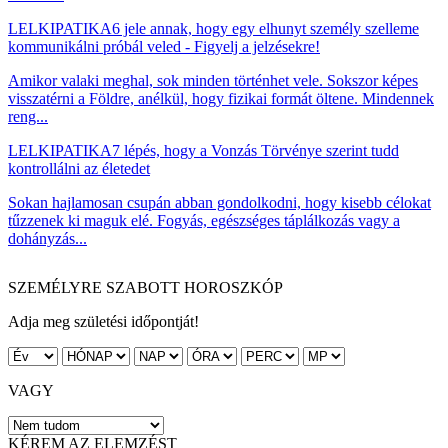
LELKIPATIKA
6 jele annak, hogy egy elhunyt személy szelleme
kommunikálni próbál veled - Figyelj a jelzésekre!
Amikor valaki meghal, sok minden történhet vele. Sokszor képes
visszatérni a Földre, anélkül, hogy fizikai formát öltene. Mindennek
reng...
LELKIPATIKA
7 lépés, hogy a Vonzás Törvénye szerint tudd
kontrollálni az életedet
Sokan hajlamosan csupán abban gondolkodni, hogy kisebb célokat
tűzzenek ki maguk elé. Fogyás, egészséges táplálkozás vagy a
dohányzás...
SZEMÉLYRE SZABOTT HOROSZKÓP
Adja meg születési időpontját!
VAGY
KÉREM AZ ELEMZÉST