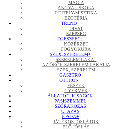
MÁGIA
ANGYALISKOLA
REJTÉLY-MISZTIKA
EZOTÉRIA
TREND
+
DIVAT
SZÉPSÉG
EGÉSZSÉG
+
KÖZÉRZET
FOGYÓKÚRA
SZEX, SZERELEM
+
SZERELEM LAKAT
AZ ÖRÖK SZERELEM LAKATJA
SZEX, SZERELEM
GASZTRO
OTTHON
+
FÉSZEK
GYERMEK
ÁLLATI CUKISÁGOK
PASISZEMMEL
SZÓRAKOZÁS
UTAZÁS
JÓSDA
+
JÁTÉKOS JÓSLÁTOK
ÉLŐ JÓSLÁS