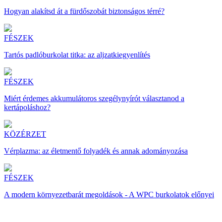
Hogyan alakítsd át a fürdőszobát biztonságos térré?
FÉSZEK
Tartós padlóburkolat titka: az aljzatkiegyenlítés
FÉSZEK
Miért érdemes akkumulátoros szegélynyírót választanod a
kertápoláshoz?
KÖZÉRZET
Vérplazma: az életmentő folyadék és annak adományozása
FÉSZEK
A modern környezetbarát megoldások - A WPC burkolatok előnyei