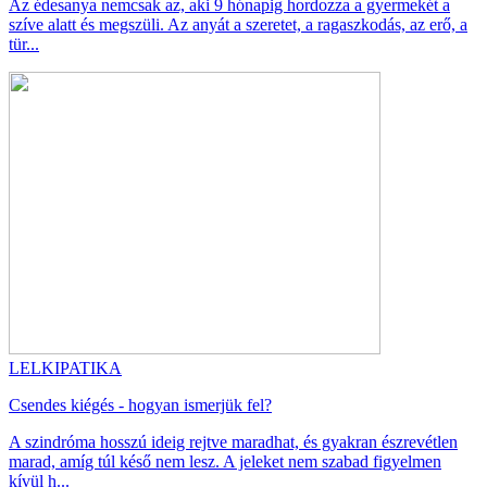
Az édesanya nemcsak az, aki 9 hónapig hordozza a gyermekét a
szíve alatt és megszüli. Az anyát a szeretet, a ragaszkodás, az erő, a
tür...
LELKIPATIKA
Csendes kiégés - hogyan ismerjük fel?
A szindróma hosszú ideig rejtve maradhat, és gyakran észrevétlen
marad, amíg túl késő nem lesz. A jeleket nem szabad figyelmen
kívül h...