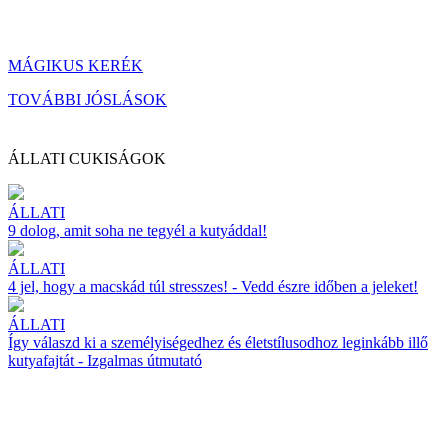
MÁGIKUS KERÉK
TOVÁBBI JÓSLÁSOK
ÁLLATI CUKISÁGOK
ÁLLATI
9 dolog, amit soha ne tegyél a kutyáddal!
ÁLLATI
4 jel, hogy a macskád túl stresszes! - Vedd észre időben a jeleket!
ÁLLATI
Így válaszd ki a személyiségedhez és életstílusodhoz leginkább illő
kutyafajtát - Izgalmas útmutató