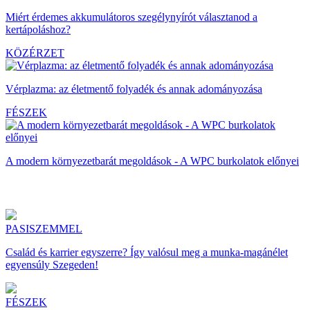
Miért érdemes akkumulátoros szegélynyírót választanod a
kertápoláshoz?
KÖZÉRZET
Vérplazma: az életmentő folyadék és annak adományozása
FÉSZEK
A modern környezetbarát megoldások - A WPC burkolatok előnyei
PASISZEMMEL
Család és karrier egyszerre? Így valósul meg a munka-magánélet
egyensúly Szegeden!
FÉSZEK