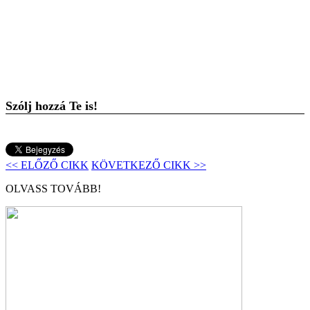
Szólj hozzá Te is!
<< ELŐZŐ CIKK
KÖVETKEZŐ CIKK >>
OLVASS TOVÁBB!