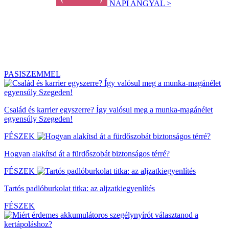
NAPI ANGYAL >
PASISZEMMEL
Család és karrier egyszerre? Így valósul meg a munka-magánélet
egyensúly Szegeden!
FÉSZEK
Hogyan alakítsd át a fürdőszobát biztonságos térré?
FÉSZEK
Tartós padlóburkolat titka: az aljzatkiegyenlítés
FÉSZEK