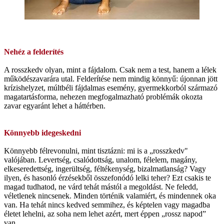
Nehéz a felderítés
A rosszkedv olyan, mint a fájdalom. Csak nem a test, hanem a lélek
működészavarára utal. Felderítése nem mindig könnyű: újonnan jött
krízishelyzet, múltbéli fájdalmas esemény, gyermekkorból származó
magatartásforma, nehezen megfogalmazható problémák okozta
zavar egyaránt lehet a háttérben.
Könnyebb idegeskedni
Könnyebb félrevonulni, mint tisztázni: mi is a „rosszkedv"
valójában. Levertség, csalódottság, unalom, félelem, magány,
elkeseredettség, ingerültség, féltékenység, bizalmatlanság? Vagy
ilyen, és hasonló érzésekből összefonódó lelki teher? Ezt csakis te
magad tudhatod, ne várd tehát mástól a megoldást. Ne feledd,
véletlenek nincsenek. Minden történik valamiért, és mindennek oka
van. Ha tehát nincs kedved semmihez, és képtelen vagy magadba
életet lehelni, az soha nem lehet azért, mert éppen „rossz napod”
van.