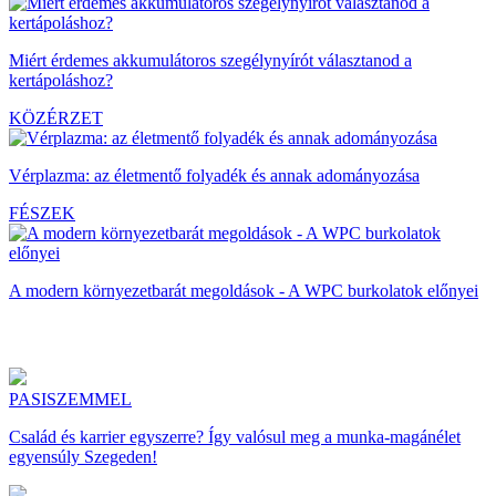
Miért érdemes akkumulátoros szegélynyírót választanod a
kertápoláshoz?
KÖZÉRZET
Vérplazma: az életmentő folyadék és annak adományozása
FÉSZEK
A modern környezetbarát megoldások - A WPC burkolatok előnyei
PASISZEMMEL
Család és karrier egyszerre? Így valósul meg a munka-magánélet
egyensúly Szegeden!