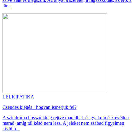
szíve alatt és megszüli. Az anyát a szeretet, a ragaszkodás, az erő, a
tür...
LELKIPATIKA
Csendes kiégés - hogyan ismerjük fel?
A szindróma hosszú ideig rejtve maradhat, és gyakran észrevétlen
marad, amíg túl késő nem lesz. A jeleket nem szabad figyelmen
kívül h...