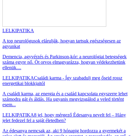
LELKIPATIKA
A top neurológusok elárulják, hogyan tartsuk egészségesen az
agyunkat
Demencia, agyvérzés és Parkinson-kór: a neurológiai betegségek
száma egyre nő. Öt orvos elmagyarázza, hogyan védekezhetünk
ellenük....
LELKIPATIKA
Családi karma - Így szabadulj meg őseid rossz
energetikai blokkjaitól
A családi karma, az energia és a család kapcsolata egyszerre lehet
számodra gát és áldás. Ha ugyanis megvizsgálod a veled történt
esem...
LELKIPATIKA
8 jel, hogy mérgező Édesanya nevelt fel – Hány
jelet fedezel fel a saját életedben?
Az édesanya nemcsak az, aki 9 hónapig hordozza a gyermekét a