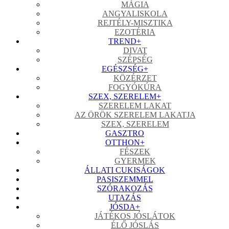
MÁGIA
ANGYALISKOLA
REJTÉLY-MISZTIKA
EZOTÉRIA
TREND
+
DIVAT
SZÉPSÉG
EGÉSZSÉG
+
KÖZÉRZET
FOGYÓKÚRA
SZEX, SZERELEM
+
SZERELEM LAKAT
AZ ÖRÖK SZERELEM LAKATJA
SZEX, SZERELEM
GASZTRO
OTTHON
+
FÉSZEK
GYERMEK
ÁLLATI CUKISÁGOK
PASISZEMMEL
SZÓRAKOZÁS
UTAZÁS
JÓSDA
+
JÁTÉKOS JÓSLÁTOK
ÉLŐ JÓSLÁS