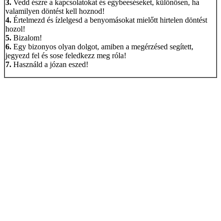
3.
Vedd észre a kapcsolatokat és egybeeséseket, különösen, ha
valamilyen döntést kell hoznod!
4.
Értelmezd és ízlelgesd a benyomásokat mielőtt hirtelen döntést
hozol!
5.
Bizalom!
6.
Egy bizonyos olyan dolgot, amiben a megérzésed segített,
jegyezd fel és sose feledkezz meg róla!
7.
Használd a józan eszed!