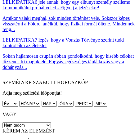
LELKIPATIKA
6 jele annak, hogy egy elhunyt személy szelleme
kommunikálni próbál veled - Figyelj a jelzésekre!
Amikor valaki meghal, sok minden történhet vele. Sokszor képes
visszatérni a Földre, anélkül, hogy fizikai formát öltene. Mindennek
reng...
LELKIPATIKA
7 lépés, hogy a Vonzás Törvénye szerint tudd
kontrollálni az életedet
Sokan hajlamosan csupán abban gondolkodni, hogy kisebb célokat
tűzzenek ki maguk elé. Fogyás, egészséges táplálkozás vagy a
dohányzás...
SZEMÉLYRE SZABOTT HOROSZKÓP
Adja meg születési időpontját!
VAGY
KÉREM AZ ELEMZÉST