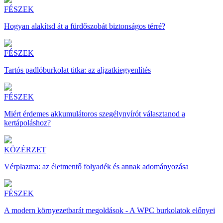
FÉSZEK
Hogyan alakítsd át a fürdőszobát biztonságos térré?
FÉSZEK
Tartós padlóburkolat titka: az aljzatkiegyenlítés
FÉSZEK
Miért érdemes akkumulátoros szegélynyírót választanod a
kertápoláshoz?
KÖZÉRZET
Vérplazma: az életmentő folyadék és annak adományozása
FÉSZEK
A modern környezetbarát megoldások - A WPC burkolatok előnyei