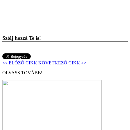
Szólj hozzá Te is!
<< ELŐZŐ CIKK
KÖVETKEZŐ CIKK >>
OLVASS TOVÁBB!