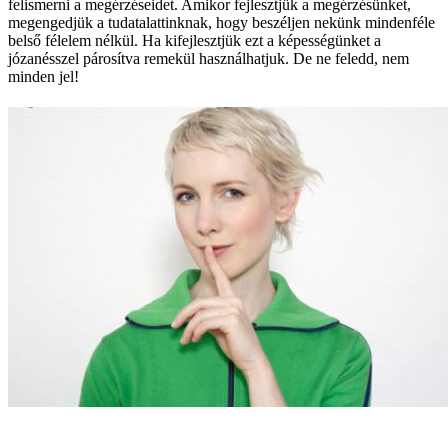
felismerni a megérzéseidet. Amikor fejlesztjük a megérzésünket,
megengedjük a tudatalattinknak, hogy beszéljen nekünk mindenféle
belső félelem nélkül. Ha kifejlesztjük ezt a képességünket a
józanésszel párosítva remekül használhatjuk. De ne feledd, nem
minden jel!