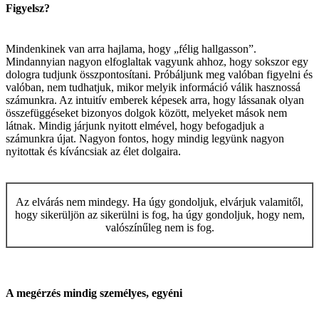
Figyelsz?
Mindenkinek van arra hajlama, hogy „félig hallgasson”.
Mindannyian nagyon elfoglaltak vagyunk ahhoz, hogy sokszor egy
dologra tudjunk összpontosítani. Próbáljunk meg valóban figyelni és
valóban, nem tudhatjuk, mikor melyik információ válik hasznossá
számunkra. Az intuitív emberek képesek arra, hogy lássanak olyan
összefüggéseket bizonyos dolgok között, melyeket mások nem
látnak. Mindig járjunk nyitott elmével, hogy befogadjuk a
számunkra újat. Nagyon fontos, hogy mindig legyünk nagyon
nyitottak és kíváncsiak az élet dolgaira.
Az elvárás nem mindegy. Ha úgy gondoljuk, elvárjuk valamitől,
hogy sikerüljön az sikerülni is fog, ha úgy gondoljuk, hogy nem,
valószínűleg nem is fog.
A megérzés mindig személyes, egyéni