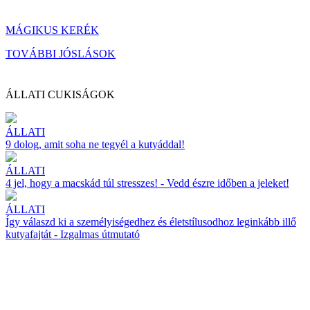
MÁGIKUS KERÉK
TOVÁBBI JÓSLÁSOK
ÁLLATI CUKISÁGOK
ÁLLATI
9 dolog, amit soha ne tegyél a kutyáddal!
ÁLLATI
4 jel, hogy a macskád túl stresszes! - Vedd észre időben a jeleket!
ÁLLATI
Így válaszd ki a személyiségedhez és életstílusodhoz leginkább illő
kutyafajtát - Izgalmas útmutató