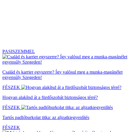
PASISZEMMEL
Család és karrier egyszerre? Így valósul meg a munka-magánélet
egyensúly Szegeden!
FÉSZEK
Hogyan alakítsd át a fürdőszobát biztonságos térré?
FÉSZEK
Tartós padlóburkolat titka: az aljzatkiegyenlítés
FÉSZEK