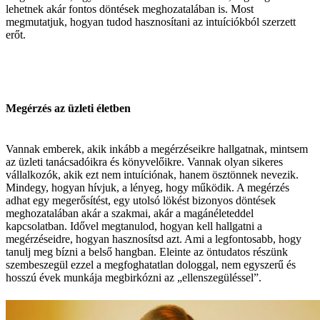
lehetnek akár fontos döntések meghozatalában is. Most
megmutatjuk, hogyan tudod hasznosítani az intuíciókból szerzett
erőt.
Megérzés az üzleti életben
Vannak emberek, akik inkább a megérzéseikre hallgatnak, mintsem
az üzleti tanácsadóikra és könyvelőikre. Vannak olyan sikeres
vállalkozók, akik ezt nem intuíciónak, hanem ösztönnek nevezik.
Mindegy, hogyan hívjuk, a lényeg, hogy működik. A megérzés
adhat egy megerősítést, egy utolsó lökést bizonyos döntések
meghozatalában akár a szakmai, akár a magánéleteddel
kapcsolatban. Idővel megtanulod, hogyan kell hallgatni a
megérzéseidre, hogyan hasznosítsd azt. Ami a legfontosabb, hogy
tanulj meg bízni a belső hangban. Eleinte az öntudatos részünk
szembeszegül ezzel a megfoghatatlan dologgal, nem egyszerű és
hosszú évek munkája megbirkózni az „ellenszegüléssel”.