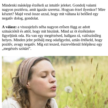
Mindenki másképp érzékeli az intuitív jeleket. Gondolj valami
nagyon pozitívra, amit igazán szeretsz. Hogyan érzel ilyenkor? Mire
késztet? Majd vesd össze azzal, hogy mit váltana ki belőled egy
negatív dolog, gondolat.
A válasz:
a visszajelzés néha nagyon erősen függ az adott
szituációtól és attól, hogy mit hiszünk. Mind az öt érzékünkre
figyeljünk oda. Ha van egy megérzésed, hallgass rá, valószínűleg
helyes. Minden jelre próbálj meg odafigyelni, aztán értékeld, hogy
pozitív, avagy negatív. Míg ezt teszed, észrevétlenül felépítesz egy
„megérzés szótárt”.