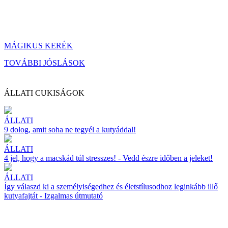
MÁGIKUS KERÉK
TOVÁBBI JÓSLÁSOK
ÁLLATI CUKISÁGOK
ÁLLATI
9 dolog, amit soha ne tegyél a kutyáddal!
ÁLLATI
4 jel, hogy a macskád túl stresszes! - Vedd észre időben a jeleket!
ÁLLATI
Így válaszd ki a személyiségedhez és életstílusodhoz leginkább illő
kutyafajtát - Izgalmas útmutató