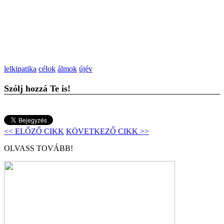
lelkipatika
célok
álmok
újév
Szólj hozzá Te is!
<< ELŐZŐ CIKK
KÖVETKEZŐ CIKK >>
OLVASS TOVÁBB!