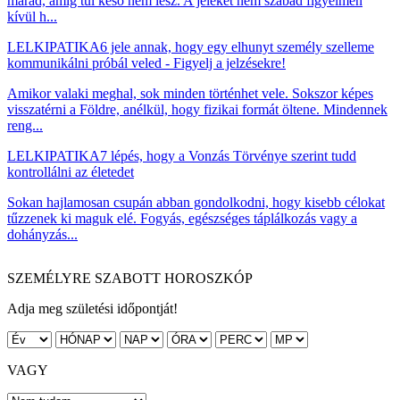
marad, amíg túl késő nem lesz. A jeleket nem szabad figyelmen
kívül h...
LELKIPATIKA
6 jele annak, hogy egy elhunyt személy szelleme
kommunikálni próbál veled - Figyelj a jelzésekre!
Amikor valaki meghal, sok minden történhet vele. Sokszor képes
visszatérni a Földre, anélkül, hogy fizikai formát öltene. Mindennek
reng...
LELKIPATIKA
7 lépés, hogy a Vonzás Törvénye szerint tudd
kontrollálni az életedet
Sokan hajlamosan csupán abban gondolkodni, hogy kisebb célokat
tűzzenek ki maguk elé. Fogyás, egészséges táplálkozás vagy a
dohányzás...
SZEMÉLYRE SZABOTT HOROSZKÓP
Adja meg születési időpontját!
VAGY