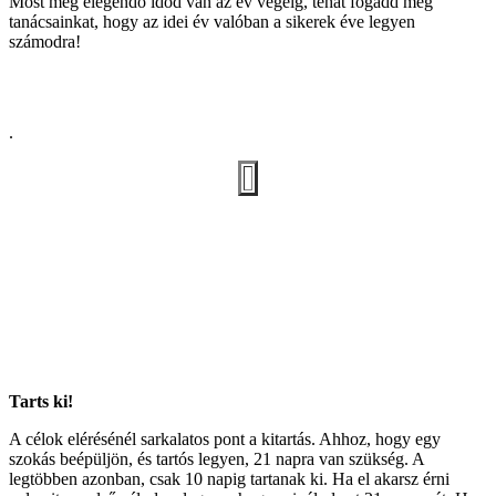
Most még elegendő időd van az év végéig, tehát fogadd meg
tanácsainkat, hogy az idei év valóban a sikerek éve legyen
számodra!
.
Tarts ki!
A célok elérésénél sarkalatos pont a kitartás. Ahhoz, hogy egy
szokás beépüljön, és tartós legyen, 21 napra van szükség. A
legtöbben azonban, csak 10 napig tartanak ki. Ha el akarsz érni