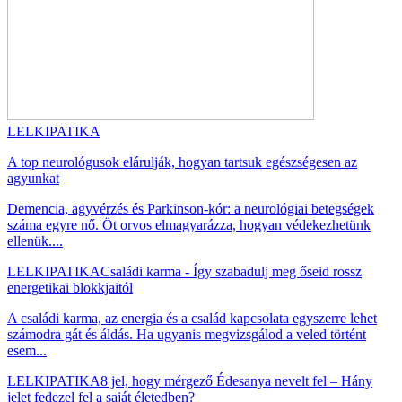
LELKIPATIKA
A top neurológusok elárulják, hogyan tartsuk egészségesen az
agyunkat
Demencia, agyvérzés és Parkinson-kór: a neurológiai betegségek
száma egyre nő. Öt orvos elmagyarázza, hogyan védekezhetünk
ellenük....
LELKIPATIKA
Családi karma - Így szabadulj meg őseid rossz
energetikai blokkjaitól
A családi karma, az energia és a család kapcsolata egyszerre lehet
számodra gát és áldás. Ha ugyanis megvizsgálod a veled történt
esem...
LELKIPATIKA
8 jel, hogy mérgező Édesanya nevelt fel – Hány
jelet fedezel fel a saját életedben?