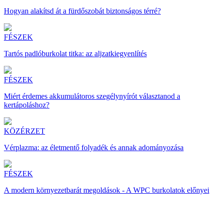
Hogyan alakítsd át a fürdőszobát biztonságos térré?
FÉSZEK
Tartós padlóburkolat titka: az aljzatkiegyenlítés
FÉSZEK
Miért érdemes akkumulátoros szegélynyírót választanod a
kertápoláshoz?
KÖZÉRZET
Vérplazma: az életmentő folyadék és annak adományozása
FÉSZEK
A modern környezetbarát megoldások - A WPC burkolatok előnyei