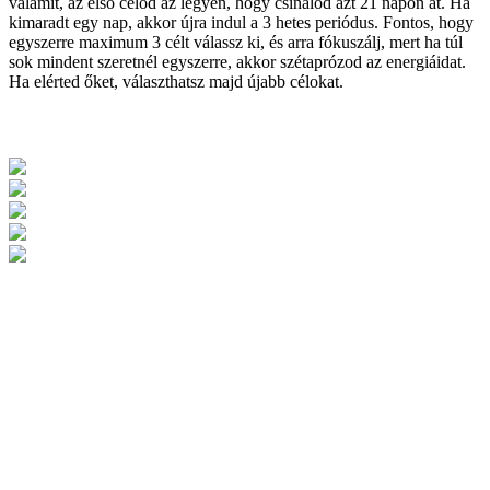
valamit, az első célod az legyen, hogy csinálod azt 21 napon át. Ha
kimaradt egy nap, akkor újra indul a 3 hetes periódus. Fontos, hogy
egyszerre maximum 3 célt válassz ki, és arra fókuszálj, mert ha túl
sok mindent szeretnél egyszerre, akkor szétaprózod az energiáidat.
Ha elérted őket, választhatsz majd újabb célokat.