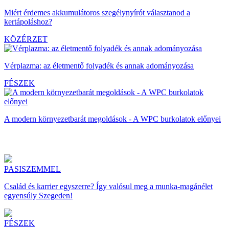
Miért érdemes akkumulátoros szegélynyírót választanod a
kertápoláshoz?
KÖZÉRZET
Vérplazma: az életmentő folyadék és annak adományozása
FÉSZEK
A modern környezetbarát megoldások - A WPC burkolatok előnyei
PASISZEMMEL
Család és karrier egyszerre? Így valósul meg a munka-magánélet
egyensúly Szegeden!
FÉSZEK