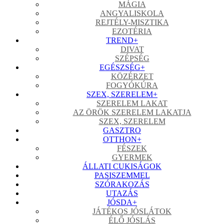
MÁGIA
ANGYALISKOLA
REJTÉLY-MISZTIKA
EZOTÉRIA
TREND
+
DIVAT
SZÉPSÉG
EGÉSZSÉG
+
KÖZÉRZET
FOGYÓKÚRA
SZEX, SZERELEM
+
SZERELEM LAKAT
AZ ÖRÖK SZERELEM LAKATJA
SZEX, SZERELEM
GASZTRO
OTTHON
+
FÉSZEK
GYERMEK
ÁLLATI CUKISÁGOK
PASISZEMMEL
SZÓRAKOZÁS
UTAZÁS
JÓSDA
+
JÁTÉKOS JÓSLÁTOK
ÉLŐ JÓSLÁS