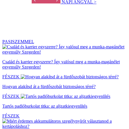
NAPI ANGYAL >
PASISZEMMEL
Család és karrier egyszerre? Így valósul meg a munka-magánélet
egyensúly Szegeden!
FÉSZEK
Hogyan alakítsd át a fürdőszobát biztonságos térré?
FÉSZEK
Tartós padlóburkolat titka: az aljzatkiegyenlítés
FÉSZEK