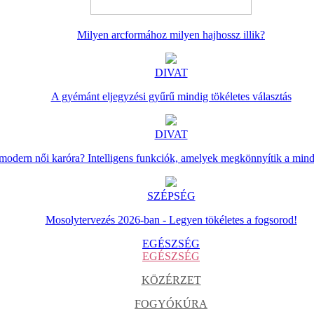
Milyen arcformához milyen hajhossz illik?
DIVAT
A gyémánt eljegyzési gyűrű mindig tökéletes választás
DIVAT
 modern női karóra? Intelligens funkciók, amelyek megkönnyítik a min
SZÉPSÉG
Mosolytervezés 2026-ban - Legyen tökéletes a fogsorod!
EGÉSZSÉG
EGÉSZSÉG
KÖZÉRZET
FOGYÓKÚRA