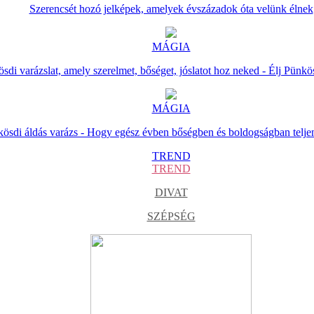
Szerencsét hozó jelképek, amelyek évszázadok óta velünk élnek
MÁGIA
sdi varázslat, amely szerelmet, bőséget, jóslatot hoz neked - Élj Pünkö
MÁGIA
ösdi áldás varázs - Hogy egész évben bőségben és boldogságban telje
TREND
TREND
DIVAT
SZÉPSÉG