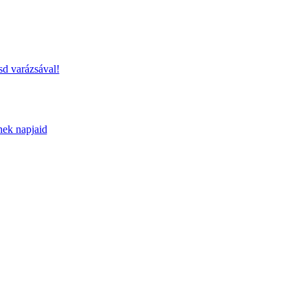
sd varázsával!
nek napjaid