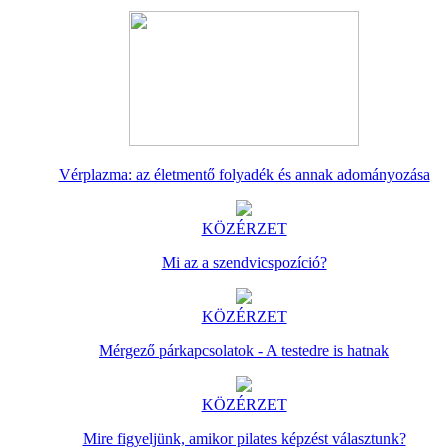
Vérplazma: az életmentő folyadék és annak adományozása
KÖZÉRZET
Mi az a szendvicspozíció?
KÖZÉRZET
Mérgező párkapcsolatok - A testedre is hatnak
KÖZÉRZET
Mire figyeljünk, amikor pilates képzést választunk?