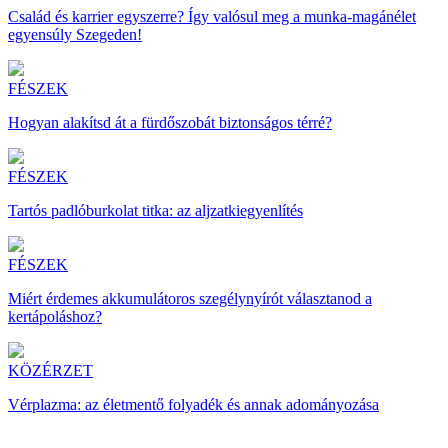
Család és karrier egyszerre? Így valósul meg a munka-magánélet
egyensúly Szegeden!
FÉSZEK
Hogyan alakítsd át a fürdőszobát biztonságos térré?
FÉSZEK
Tartós padlóburkolat titka: az aljzatkiegyenlítés
FÉSZEK
Miért érdemes akkumulátoros szegélynyírót választanod a
kertápoláshoz?
KÖZÉRZET
Vérplazma: az életmentő folyadék és annak adományozása