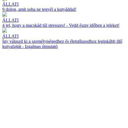
ÁLLATI
9 dolog, amit soha ne tegyél a kutyáddal!
ÁLLATI
4 jel, hogy a macskád túl stresszes! - Vedd észre időben a jeleket!
ÁLLATI
Így válaszd ki a személyiségedhez és életstílusodhoz leginkább illő
kutyafajtát - Izgalmas útmutató