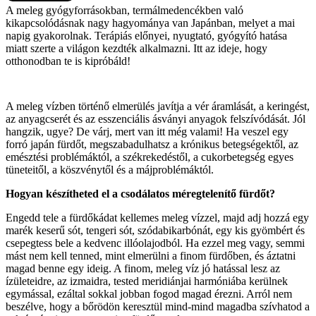
A meleg gyógyforrásokban, termálmedencékben való
kikapcsolódásnak nagy hagyománya van Japánban, melyet a mai
napig gyakorolnak. Terápiás előnyei, nyugtató, gyógyító hatása
miatt szerte a világon kezdték alkalmazni. Itt az ideje, hogy
otthonodban te is kipróbáld!
A meleg vízben történő elmerülés javítja a vér áramlását, a keringést,
az anyagcserét és az esszenciális ásványi anyagok felszívódását. Jól
hangzik, ugye? De várj, mert van itt még valami! Ha veszel egy
forró japán fürdőt, megszabadulhatsz a krónikus betegségektől, az
emésztési problémáktól, a székrekedéstől, a cukorbetegség egyes
tüneteitől, a köszvénytől és a májproblémáktól.
Hogyan készítheted el a csodálatos méregtelenítő fürdőt?
Engedd tele a fürdőkádat kellemes meleg vízzel, majd adj hozzá egy
marék keserű sót, tengeri sót, szódabikarbónát, egy kis gyömbért és
csepegtess bele a kedvenc illóolajodból. Ha ezzel meg vagy, semmi
mást nem kell tenned, mint elmerülni a finom fürdőben, és áztatni
magad benne egy ideig. A finom, meleg víz jó hatással lesz az
ízületeidre, az izmaidra, tested meridiánjai harmóniába kerülnek
egymással, ezáltal sokkal jobban fogod magad érezni. Arról nem
beszélve, hogy a bőrödön keresztül mind-mind magadba szívhatod a