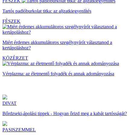
FÉSZEK
Tartós padlóburkolat titka: az aljzatkiegyenlítés
FÉSZEK
Miért érdemes akkumulátoros szegélynyírót választanod a
kertápoláshoz?
KÖZÉRZET
Vérplazma: az életmentő folyadék és annak adományozása
DIVAT
Bőrdzseki-ápolási tippek - Hogyan őrizd meg a kabát tartósságát?
PASISZEMMEL