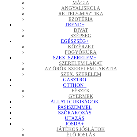
MÁGIA
ANGYALISKOLA
REJTÉLY-MISZTIKA
EZOTÉRIA
TREND
+
DIVAT
SZÉPSÉG
EGÉSZSÉG
+
KÖZÉRZET
FOGYÓKÚRA
SZEX, SZERELEM
+
SZERELEM LAKAT
AZ ÖRÖK SZERELEM LAKATJA
SZEX, SZERELEM
GASZTRO
OTTHON
+
FÉSZEK
GYERMEK
ÁLLATI CUKISÁGOK
PASISZEMMEL
SZÓRAKOZÁS
UTAZÁS
JÓSDA
+
JÁTÉKOS JÓSLÁTOK
ÉLŐ JÓSLÁS