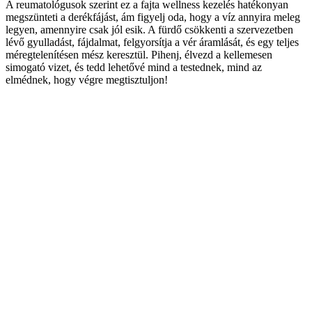
A reumatológusok szerint ez a fajta wellness kezelés hatékonyan
megszünteti a derékfájást, ám figyelj oda, hogy a víz annyira meleg
legyen, amennyire csak jól esik. A fürdő csökkenti a szervezetben
lévő gyulladást, fájdalmat, felgyorsítja a vér áramlását, és egy teljes
méregtelenítésen mész keresztül. Pihenj, élvezd a kellemesen
simogató vizet, és tedd lehetővé mind a testednek, mind az
elmédnek, hogy végre megtisztuljon!