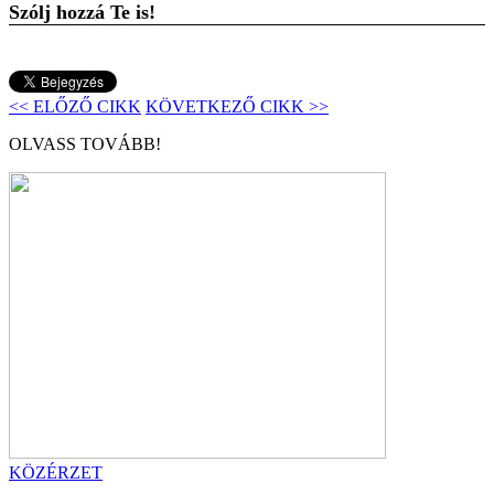
Szólj hozzá Te is!
<< ELŐZŐ CIKK
KÖVETKEZŐ CIKK >>
OLVASS TOVÁBB!
KÖZÉRZET