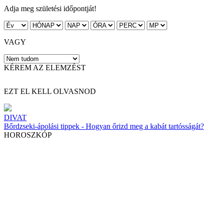
Adja meg születési időpontját!
VAGY
KÉREM AZ ELEMZÉST
EZT EL KELL OLVASNOD
DIVAT
Bőrdzseki-ápolási tippek - Hogyan őrizd meg a kabát tartósságát?
HOROSZKÓP