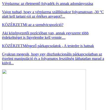
Vérplazma: az életmentő folyadék és annak adományozása
Vajon tudtad, hogy a vérplazma szállításakor folyamatosan -30 °C
alatt kell tartani ezt az értékes anyagot?...
KÖZÉRZET
Mi az a szendvicspozíció?
Aki középvezetői pozícióban van, annak egyszerre több
érdekeltséget is figyelembe kell vennie....
KÖZÉRZET
Mérgező párkapcsolatok - A testedre is hatnak
Gyakran megesik, hogy egy diszfunkcionális párkapcsolatban az
érzelmi manipuláció és a folyamatos feszültség láthatatlan marad a
külvil...