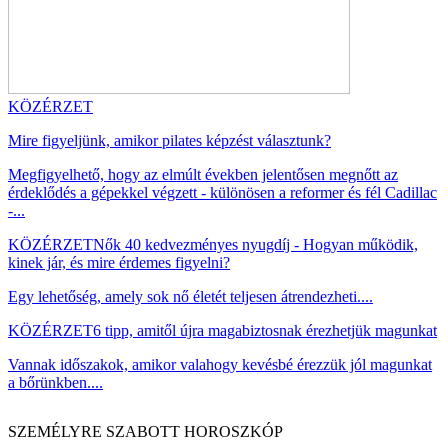
KÖZÉRZET
Mire figyeljünk, amikor pilates képzést választunk?
Megfigyelhető, hogy az elmúlt években jelentősen megnőtt az
érdeklődés a gépekkel végzett - különösen a reformer és fél Cadillac
-...
KÖZÉRZET
Nők 40 kedvezményes nyugdíj - Hogyan működik,
kinek jár, és mire érdemes figyelni?
Egy lehetőség, amely sok nő életét teljesen átrendezheti....
KÖZÉRZET
6 tipp, amitől újra magabiztosnak érezhetjük magunkat
Vannak időszakok, amikor valahogy kevésbé érezzük jól magunkat
a bőrünkben....
SZEMÉLYRE SZABOTT HOROSZKÓP