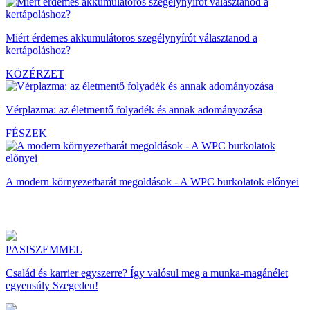
Miért érdemes akkumulátoros szegélynyírót választanod a
kertápoláshoz?
KÖZÉRZET
Vérplazma: az életmentő folyadék és annak adományozása
FÉSZEK
A modern környezetbarát megoldások - A WPC burkolatok előnyei
PASISZEMMEL
Család és karrier egyszerre? Így valósul meg a munka-magánélet
egyensúly Szegeden!