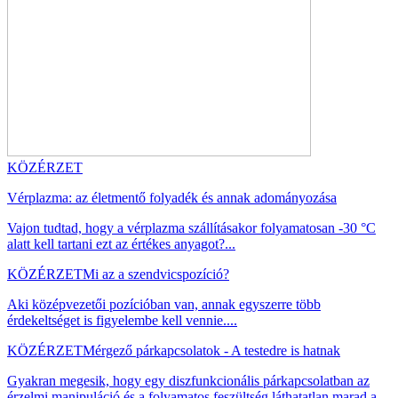
KÖZÉRZET
Vérplazma: az életmentő folyadék és annak adományozása
Vajon tudtad, hogy a vérplazma szállításakor folyamatosan -30 °C
alatt kell tartani ezt az értékes anyagot?...
KÖZÉRZET
Mi az a szendvicspozíció?
Aki középvezetői pozícióban van, annak egyszerre több
érdekeltséget is figyelembe kell vennie....
KÖZÉRZET
Mérgező párkapcsolatok - A testedre is hatnak
Gyakran megesik, hogy egy diszfunkcionális párkapcsolatban az
érzelmi manipuláció és a folyamatos feszültség láthatatlan marad a