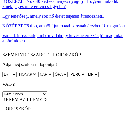
KÖZÉRZET
Nők 40 kedvezményes nyugdíj - Hogyan működik,
kinek jár, és mire érdemes figyelni?
Egy lehetőség, amely sok nő életét teljesen átrendezheti....
KÖZÉRZET
6 tipp, amitől újra magabiztosnak érezhetjük magunkat
Vannak időszakok, amikor valahogy kevésbé érezzük jól magunkat
a bőrünkben....
SZEMÉLYRE SZABOTT HOROSZKÓP
Adja meg születési időpontját!
VAGY
KÉREM AZ ELEMZÉST
HOROSZKÓP