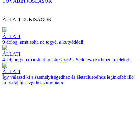
TOVÁBBI JÓSLÁSOK
ÁLLATI CUKISÁGOK
ÁLLATI
9 dolog, amit soha ne tegyél a kutyáddal!
ÁLLATI
4 jel, hogy a macskád túl stresszes! - Vedd észre időben a jeleket!
ÁLLATI
Így válaszd ki a személyiségedhez és életstílusodhoz leginkább illő
kutyafajtát - Izgalmas útmutató