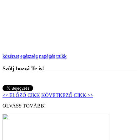
közérzet
egészség
napégés
trükk
Szólj hozzá Te is!
<< ELŐZŐ CIKK
KÖVETKEZŐ CIKK >>
OLVASS TOVÁBB!