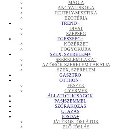
MÁGIA
ANGYALISKOLA
REJTÉLY-MISZTIKA
EZOTÉRIA
TREND
+
DIVAT
SZÉPSÉG
EGÉSZSÉG
+
KÖZÉRZET
FOGYÓKÚRA
SZEX, SZERELEM
+
SZERELEM LAKAT
AZ ÖRÖK SZERELEM LAKATJA
SZEX, SZERELEM
GASZTRO
OTTHON
+
FÉSZEK
GYERMEK
ÁLLATI CUKISÁGOK
PASISZEMMEL
SZÓRAKOZÁS
UTAZÁS
JÓSDA
+
JÁTÉKOS JÓSLÁTOK
ÉLŐ JÓSLÁS