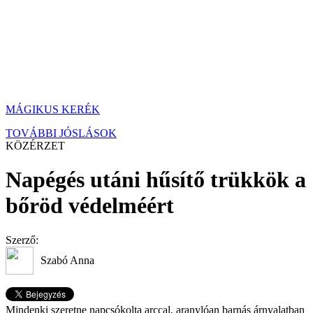
MÁGIKUS KERÉK
TOVÁBBI JÓSLÁSOK
KÖZÉRZET
Napégés utáni hűsítő trükkök a
bőröd védelméért
Szerző:
Szabó Anna
Mindenki szeretne napcsókolta arccal, aranylóan barnás árnyalatban