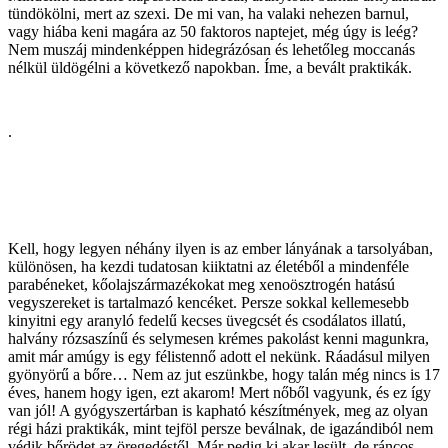
tündökölni, mert az szexi. De mi van, ha valaki nehezen barnul,
vagy hiába keni magára az 50 faktoros naptejet, még úgy is leég?
Nem muszáj mindenképpen hidegrázósan és lehetőleg moccanás
nélkül üldögélni a következő napokban. Íme, a bevált praktikák.
.
Kell, hogy legyen néhány ilyen is az ember lányának a tarsolyában,
különösen, ha kezdi tudatosan kiiktatni az életéből a mindenféle
parabéneket, kőolajszármazékokat meg xenoösztrogén hatású
vegyszereket is tartalmazó kencéket. Persze sokkal kellemesebb
kinyitni egy aranyló fedelű kecses üvegcsét és csodálatos illatú,
halvány rózsaszínű és selymesen krémes pakolást kenni magunkra,
amit már amúgy is egy félistennő adott el nekünk. Ráadásul milyen
gyönyörű a bőre… Nem az jut eszünkbe, hogy talán még nincs is 17
éves, hanem hogy igen, ezt akarom! Mert nőből vagyunk, és ez így
van jól! A gyógyszertárban is kapható készítmények, meg az olyan
régi házi praktikák, mint tejföl persze beválnak, de igazándiból nem
védik bőrödet az öregedéstől. Már pedig ki akar lesült, de ráncos