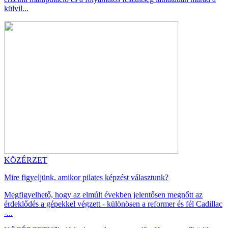
külvil...
KÖZÉRZET
Mire figyeljünk, amikor pilates képzést választunk?
Megfigyelhető, hogy az elmúlt években jelentősen megnőtt az
érdeklődés a gépekkel végzett - különösen a reformer és fél Cadillac
-...