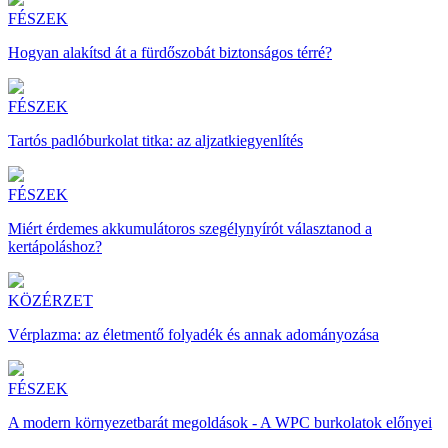
FÉSZEK
Hogyan alakítsd át a fürdőszobát biztonságos térré?
FÉSZEK
Tartós padlóburkolat titka: az aljzatkiegyenlítés
FÉSZEK
Miért érdemes akkumulátoros szegélynyírót választanod a
kertápoláshoz?
KÖZÉRZET
Vérplazma: az életmentő folyadék és annak adományozása
FÉSZEK
A modern környezetbarát megoldások - A WPC burkolatok előnyei