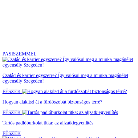
PASISZEMMEL
Család és karrier egyszerre? Így valósul meg a munka-magánélet
egyensúly Szegeden!
FÉSZEK
Hogyan alakítsd át a fürdőszobát biztonságos térré?
FÉSZEK
Tartós padlóburkolat titka: az aljzatkiegyenlítés
FÉSZEK