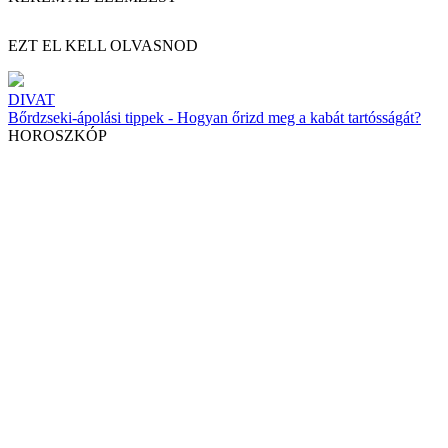
EZT EL KELL OLVASNOD
DIVAT
Bőrdzseki-ápolási tippek - Hogyan őrizd meg a kabát tartósságát?
HOROSZKÓP