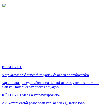
KÖZÉRZET
Vérplazma: az életmentő folyadék és annak adományozása
Vajon tudtad, hogy a vérplazma szállításakor folyamatosan -30 °C
alatt kell tartani ezt az értékes anyagot?...
KÖZÉRZET
Mi az a szendvicspozíció?
Aki középvezetői pozícióban van, annak egyszerre több