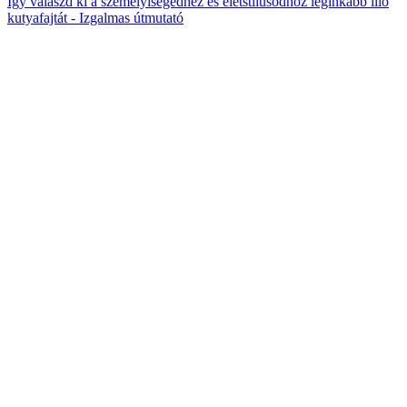
Így válaszd ki a személyiségedhez és életstílusodhoz leginkább illő
kutyafajtát - Izgalmas útmutató