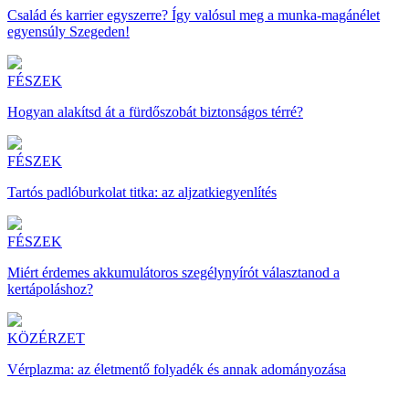
Család és karrier egyszerre? Így valósul meg a munka-magánélet
egyensúly Szegeden!
FÉSZEK
Hogyan alakítsd át a fürdőszobát biztonságos térré?
FÉSZEK
Tartós padlóburkolat titka: az aljzatkiegyenlítés
FÉSZEK
Miért érdemes akkumulátoros szegélynyírót választanod a
kertápoláshoz?
KÖZÉRZET
Vérplazma: az életmentő folyadék és annak adományozása