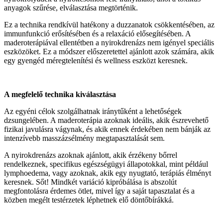
anyagok szűrése, elválasztása megtörténik.
Ez a technika rendkívül hatékony a duzzanatok csökkentésében, az
immunfunkció erősítésében és a relaxáció elősegítésében. A
maderoterápiával ellentétben a nyirokdrenázs nem igényel speciális
eszközöket. Ez a módszer előszeretettel ajánlott azok számára, akik
egy gyengéd méregtelenítési és wellness eszközt keresnek.
A megfelelő technika kiválasztása
Az egyéni célok szolgálhatnak iránytűként a lehetőségek
dzsungelében. A maderoterápia azoknak ideális, akik észrevehető
fizikai javulásra vágynak, és akik ennek érdekében nem bánják az
intenzívebb masszázsélmény megtapasztalását sem.
A nyirokdrenázs azoknak ajánlott, akik érzékeny bőrrel
rendelkeznek, specifikus egészségügyi állapotokkal, mint például
lymphoedema, vagy azoknak, akik egy nyugtató, terápiás élményt
keresnek. Sőt! Mindkét variáció kipróbálása is abszolút
megfontolásra érdemes ötlet, mivel így a saját tapasztalat és a
közben megélt testérzetek léphetnek elő döntőbírákká.