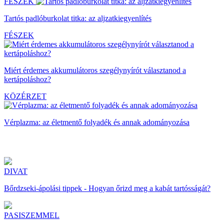
FÉSZEK
Tartós padlóburkolat titka: az aljzatkiegyenlítés
FÉSZEK
Miért érdemes akkumulátoros szegélynyírót választanod a
kertápoláshoz?
KÖZÉRZET
Vérplazma: az életmentő folyadék és annak adományozása
DIVAT
Bőrdzseki-ápolási tippek - Hogyan őrizd meg a kabát tartósságát?
PASISZEMMEL