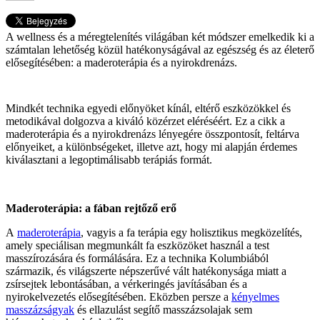
A wellness és a méregtelenítés világában két módszer emelkedik ki a
számtalan lehetőség közül hatékonyságával az egészség és az életerő
elősegítésében: a maderoterápia és a nyirokdrenázs.
Mindkét technika egyedi előnyöket kínál, eltérő eszközökkel és
metodikával dolgozva a kiváló közérzet eléréséért. Ez a cikk a
maderoterápia és a nyirokdrenázs lényegére összpontosít, feltárva
előnyeiket, a különbségeket, illetve azt, hogy mi alapján érdemes
kiválasztani a legoptimálisabb terápiás formát.
Maderoterápia: a fában rejtőző erő
A
maderoterápia
, vagyis a fa terápia egy holisztikus megközelítés,
amely speciálisan megmunkált fa eszközöket használ a test
masszírozására és formálására. Ez a technika Kolumbiából
származik, és világszerte népszerűvé vált hatékonysága miatt a
zsírsejtek lebontásában, a vérkeringés javításában és a
nyirokelvezetés elősegítésében. Eközben persze a
kényelmes
masszázságyak
és ellazulást segítő masszázsolajak sem