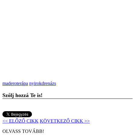
maderoterápa
nyirokdrenázs
Szólj hozzá Te is!
<< ELŐZŐ CIKK
KÖVETKEZŐ CIKK >>
OLVASS TOVÁBB!