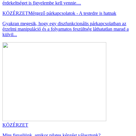
érdekeltséget is figyelembe kell vennie....
KÖZÉRZET
Mérgező párkapcsolatok - A testedre is hatnak
Gyakran megesik, hogy egy diszfunkcionális párkapcsolatban az
érzelmi manipuláció és a folyamatos feszültség láthatatlan marad a
külvil...
KÖZÉRZET
Mire figyeljünk, amikor pilates képzést választunk?