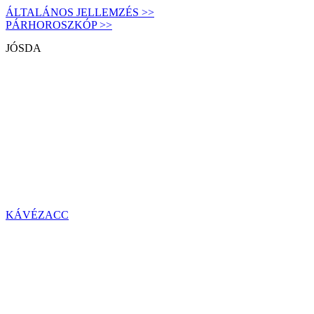
ÁLTALÁNOS JELLEMZÉS >>
PÁRHOROSZKÓP >>
JÓSDA
KÁVÉZACC