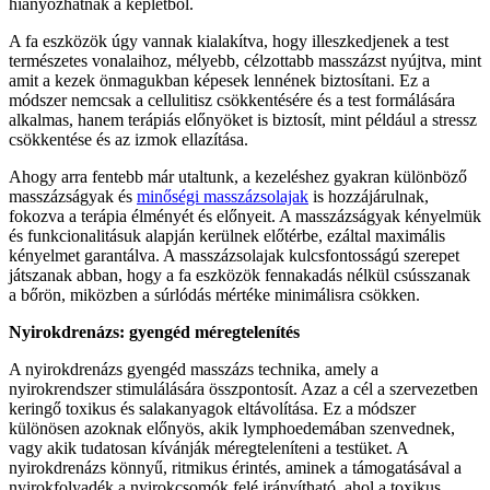
hiányozhatnak a képletből.
A fa eszközök úgy vannak kialakítva, hogy illeszkedjenek a test
természetes vonalaihoz, mélyebb, célzottabb masszázst nyújtva, mint
amit a kezek önmagukban képesek lennének biztosítani. Ez a
módszer nemcsak a cellulitisz csökkentésére és a test formálására
alkalmas, hanem terápiás előnyöket is biztosít, mint például a stressz
csökkentése és az izmok ellazítása.
Ahogy arra fentebb már utaltunk, a kezeléshez gyakran különböző
masszázságyak és
minőségi masszázsolajak
is hozzájárulnak,
fokozva a terápia élményét és előnyeit. A masszázságyak kényelmük
és funkcionalitásuk alapján kerülnek előtérbe, ezáltal maximális
kényelmet garantálva. A masszázsolajak kulcsfontosságú szerepet
játszanak abban, hogy a fa eszközök fennakadás nélkül csússzanak
a bőrön, miközben a súrlódás mértéke minimálisra csökken.
Nyirokdrenázs: gyengéd méregtelenítés
A nyirokdrenázs gyengéd masszázs technika, amely a
nyirokrendszer stimulálására összpontosít. Azaz a cél a szervezetben
keringő toxikus és salakanyagok eltávolítása. Ez a módszer
különösen azoknak előnyös, akik lymphoedemában szenvednek,
vagy akik tudatosan kívánják méregteleníteni a testüket. A
nyirokdrenázs könnyű, ritmikus érintés, aminek a támogatásával a
nyirokfolyadék a nyirokcsomók felé irányítható, ahol a toxikus