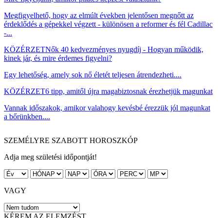
Megfigyelhető, hogy az elmúlt években jelentősen megnőtt az
érdeklődés a gépekkel végzett - különösen a reformer és fél Cadillac
-...
KÖZÉRZET
Nők 40 kedvezményes nyugdíj - Hogyan működik,
kinek jár, és mire érdemes figyelni?
Egy lehetőség, amely sok nő életét teljesen átrendezheti....
KÖZÉRZET
6 tipp, amitől újra magabiztosnak érezhetjük magunkat
Vannak időszakok, amikor valahogy kevésbé érezzük jól magunkat
a bőrünkben....
SZEMÉLYRE SZABOTT HOROSZKÓP
Adja meg születési időpontját!
VAGY
KÉREM AZ ELEMZÉST