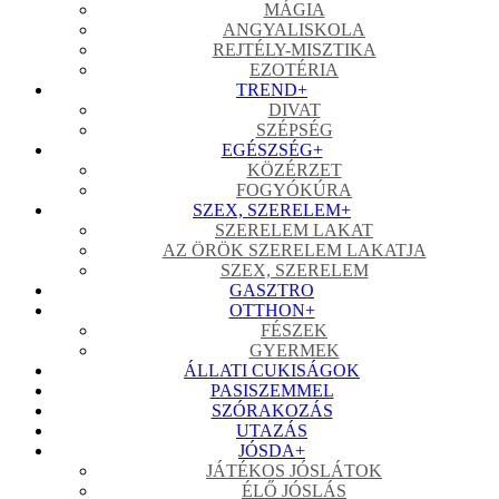
MÁGIA
ANGYALISKOLA
REJTÉLY-MISZTIKA
EZOTÉRIA
TREND
+
DIVAT
SZÉPSÉG
EGÉSZSÉG
+
KÖZÉRZET
FOGYÓKÚRA
SZEX, SZERELEM
+
SZERELEM LAKAT
AZ ÖRÖK SZERELEM LAKATJA
SZEX, SZERELEM
GASZTRO
OTTHON
+
FÉSZEK
GYERMEK
ÁLLATI CUKISÁGOK
PASISZEMMEL
SZÓRAKOZÁS
UTAZÁS
JÓSDA
+
JÁTÉKOS JÓSLÁTOK
ÉLŐ JÓSLÁS