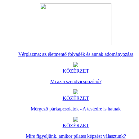
Vérplazma: az életmentő folyadék és annak adományozása
KÖZÉRZET
Mi az a szendvicspozíció?
KÖZÉRZET
Mérgező párkapcsolatok - A testedre is hatnak
KÖZÉRZET
Mire figyeljünk, amikor pilates képzést választunk?