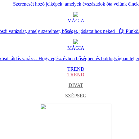
Szerencsét hozó jelképek, amelyek évszázadok óta velünk élnek
MÁGIA
sdi varázslat, amely szerelmet, bőséget, jóslatot hoz neked - Élj Pünkö
MÁGIA
ösdi áldás varázs - Hogy egész évben bőségben és boldogságban telje
TREND
TREND
DIVAT
SZÉPSÉG