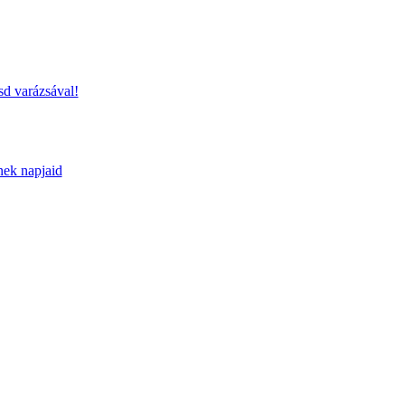
sd varázsával!
nek napjaid