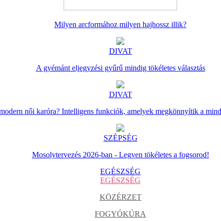
Milyen arcformához milyen hajhossz illik?
DIVAT
A gyémánt eljegyzési gyűrű mindig tökéletes választás
DIVAT
 modern női karóra? Intelligens funkciók, amelyek megkönnyítik a min
SZÉPSÉG
Mosolytervezés 2026-ban - Legyen tökéletes a fogsorod!
EGÉSZSÉG
EGÉSZSÉG
KÖZÉRZET
FOGYÓKÚRA