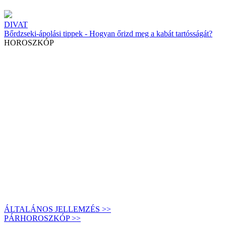
DIVAT
Bőrdzseki-ápolási tippek - Hogyan őrizd meg a kabát tartósságát?
HOROSZKÓP
ÁLTALÁNOS JELLEMZÉS >>
PÁRHOROSZKÓP >>