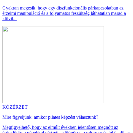
Gyakran megesik, hogy egy diszfunkcionális párkapcsolatban az
érzelmi manipuláció és a folyamatos feszültség láthatatlan marad a
külvil...
KÖZÉRZET
Mire figyeljünk, amikor pilates képzést választunk?
Megfigyelhető, hogy az elmúlt években jelentősen megnőtt az
érdeklődés a gépekkel végzett - különösen a reformer és fél Cadillac