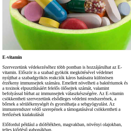
E-vitamin
Szervezetünk védekezéséhez több pontban is hozzájárulhat az E-
vitamin. Először is a szabad gyökök megkötésével védelmet
nyújthat a szabadgyökös reakciók káros hatásaira különösen
érzékeny immunsejtek számára. Emellett növelheti a baktériumok és
a toxinok elpusztításáért felelős ölősejtek számát, valamint
befolyással bírhat az immunsejtek válaszkészségére. Az E-vitamin
csökkentheti szervezetünk elsődleges védelmi rendszerének, a
bőrnek a sérülékenységét és gyorsíthatja a sebgyógyulást. Az
immunrendszer védő szerepének a támogatásával csökkentheti a
fertőzések kialakulását
Előfordul például a diófélékben, magvakban, növényi olajokban,
teljes kiőrlésű gabonákban.