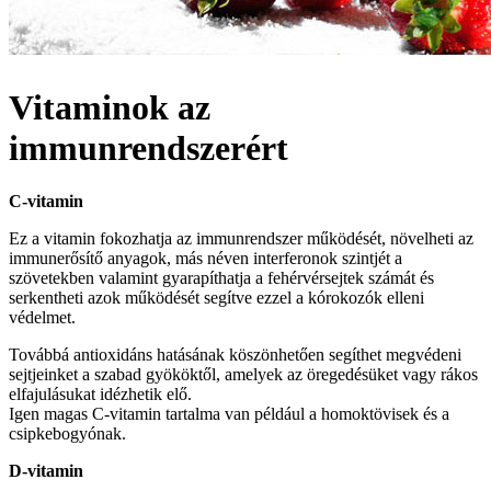
Vitaminok az
immunrendszerért
C-vitamin
Ez a vitamin fokozhatja az immunrendszer működését, növelheti az
immunerősítő anyagok, más néven interferonok szintjét a
szövetekben valamint gyarapíthatja a fehérvérsejtek számát és
serkentheti azok működését segítve ezzel a kórokozók elleni
védelmet.
Továbbá antioxidáns hatásának köszönhetően segíthet megvédeni
sejtjeinket a szabad gyököktől, amelyek az öregedésüket vagy rákos
elfajulásukat idézhetik elő.
Igen magas C-vitamin tartalma van például a homoktövisek és a
csipkebogyónak.
D-vitamin