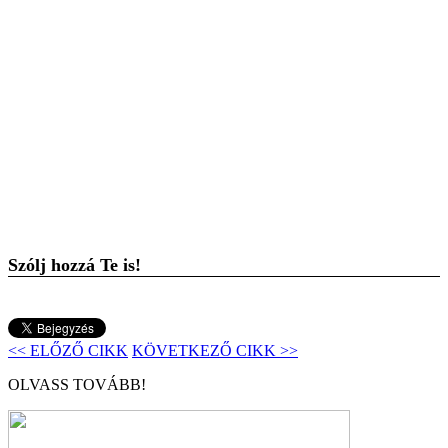
Szólj hozzá Te is!
<< ELŐZŐ CIKK
KÖVETKEZŐ CIKK >>
OLVASS TOVÁBB!