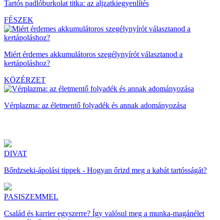
Tartós padlóburkolat titka: az aljzatkiegyenlítés
FÉSZEK
Miért érdemes akkumulátoros szegélynyírót választanod a
kertápoláshoz?
KÖZÉRZET
Vérplazma: az életmentő folyadék és annak adományozása
DIVAT
Bőrdzseki-ápolási tippek - Hogyan őrizd meg a kabát tartósságát?
PASISZEMMEL
Család és karrier egyszerre? Így valósul meg a munka-magánélet