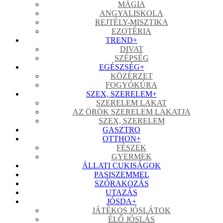
MÁGIA
ANGYALISKOLA
REJTÉLY-MISZTIKA
EZOTÉRIA
TREND
+
DIVAT
SZÉPSÉG
EGÉSZSÉG
+
KÖZÉRZET
FOGYÓKÚRA
SZEX, SZERELEM
+
SZERELEM LAKAT
AZ ÖRÖK SZERELEM LAKATJA
SZEX, SZERELEM
GASZTRO
OTTHON
+
FÉSZEK
GYERMEK
ÁLLATI CUKISÁGOK
PASISZEMMEL
SZÓRAKOZÁS
UTAZÁS
JÓSDA
+
JÁTÉKOS JÓSLÁTOK
ÉLŐ JÓSLÁS