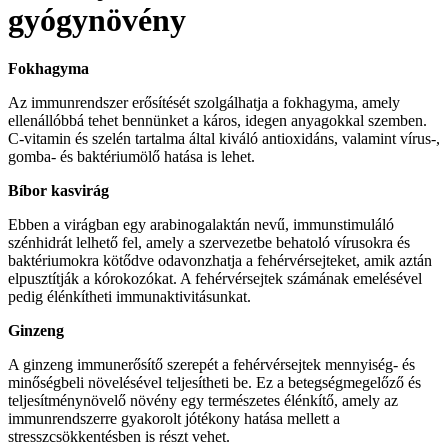
gyógynövény
Fokhagyma
Az immunrendszer erősítését szolgálhatja a fokhagyma, amely
ellenállóbbá tehet bennünket a káros, idegen anyagokkal szemben.
C-vitamin és szelén tartalma által kiváló antioxidáns, valamint vírus-,
gomba- és baktériumölő hatása is lehet.
Bíbor kasvirág
Ebben a virágban egy arabinogalaktán nevű, immunstimuláló
szénhidrát lelhető fel, amely a szervezetbe behatoló vírusokra és
baktériumokra kötődve odavonzhatja a fehérvérsejteket, amik aztán
elpusztítják a kórokozókat. A fehérvérsejtek számának emelésével
pedig élénkítheti immunaktivitásunkat.
Ginzeng
A ginzeng immunerősítő szerepét a fehérvérsejtek mennyiség- és
minőségbeli növelésével teljesítheti be. Ez a betegségmegelőző és
teljesítménynövelő növény egy természetes élénkítő, amely az
immunrendszerre gyakorolt jótékony hatása mellett a
stresszcsökkentésben is részt vehet.