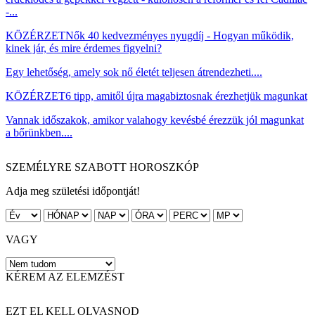
-...
KÖZÉRZET
Nők 40 kedvezményes nyugdíj - Hogyan működik,
kinek jár, és mire érdemes figyelni?
Egy lehetőség, amely sok nő életét teljesen átrendezheti....
KÖZÉRZET
6 tipp, amitől újra magabiztosnak érezhetjük magunkat
Vannak időszakok, amikor valahogy kevésbé érezzük jól magunkat
a bőrünkben....
SZEMÉLYRE SZABOTT HOROSZKÓP
Adja meg születési időpontját!
VAGY
KÉREM AZ ELEMZÉST
EZT EL KELL OLVASNOD