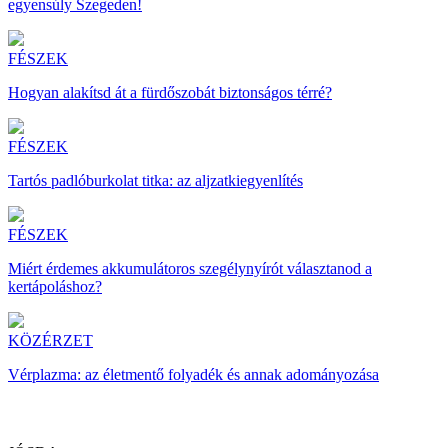
egyensúly Szegeden!
FÉSZEK
Hogyan alakítsd át a fürdőszobát biztonságos térré?
FÉSZEK
Tartós padlóburkolat titka: az aljzatkiegyenlítés
FÉSZEK
Miért érdemes akkumulátoros szegélynyírót választanod a
kertápoláshoz?
KÖZÉRZET
Vérplazma: az életmentő folyadék és annak adományozása