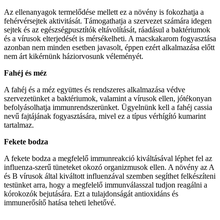
Az ellenanyagok termelődése mellett ez a növény is fokozhatja a
fehérvérsejtek aktivitását. Támogathatja a szervezet számára idegen
sejtek és az egészségpusztítók eltávolítását, ráadásul a baktériumok
és a vírusok elterjedését is mérsékelheti. A macskakarom fogyasztása
azonban nem minden esetben javasolt, éppen ezért alkalmazása előtt
nem árt kikérnünk háziorvosunk véleményét.
Fahéj és méz
A fahéj és a méz együttes és rendszeres alkalmazása védve
szervezetünket a baktériumok, valamint a vírusok ellen, jótékonyan
befolyásolhatja immunrendszerünket. Ügyelnünk kell a fahéj cassia
nevű fajtájának fogyasztására, mivel ez a típus vérhígító kumarint
tartalmaz.
Fekete bodza
A fekete bodza a megfelelő immunreakció kiváltásával léphet fel az
influenza-szerű tüneteket okozó organizmusok ellen. A növény az A
és B vírusok által kiváltott influenzával szemben segíthet felkészíteni
testünket arra, hogy a megfelelő immunválasszal tudjon reagálni a
kórokozók bejutására. Ezt a tulajdonságát antioxidáns és
immunerősítő hatása teheti lehetővé.