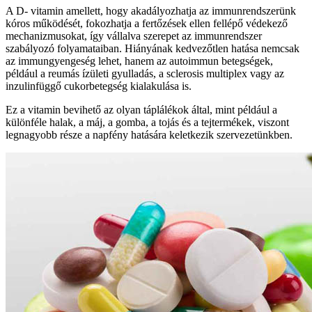
A D- vitamin amellett, hogy akadályozhatja az immunrendszerünk
kóros működését, fokozhatja a fertőzések ellen fellépő védekező
mechanizmusokat, így vállalva szerepet az immunrendszer
szabályozó folyamataiban. Hiányának kedvezőtlen hatása nemcsak
az immungyengeség lehet, hanem az autoimmun betegségek,
például a reumás ízületi gyulladás, a sclerosis multiplex vagy az
inzulinfüggő cukorbetegség kialakulása is.
Ez a vitamin bevihető az olyan táplálékok által, mint például a
különféle halak, a máj, a gomba, a tojás és a tejtermékek, viszont
legnagyobb része a napfény hatására keletkezik szervezetünkben.