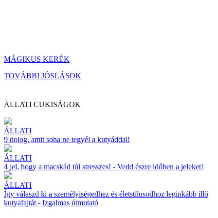
MÁGIKUS KERÉK
TOVÁBBI JÓSLÁSOK
ÁLLATI CUKISÁGOK
ÁLLATI
9 dolog, amit soha ne tegyél a kutyáddal!
ÁLLATI
4 jel, hogy a macskád túl stresszes! - Vedd észre időben a jeleket!
ÁLLATI
Így válaszd ki a személyiségedhez és életstílusodhoz leginkább illő
kutyafajtát - Izgalmas útmutató