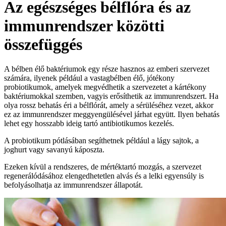
Az egészséges bélflóra és az
immunrendszer közötti
összefüggés
A bélben élő baktériumok egy része hasznos az emberi szervezet
számára, ilyenek például a vastagbélben élő, jótékony
probiotikumok, amelyek megvédhetik a szervezetet a kártékony
baktériumokkal szemben, vagyis erősíthetik az immunrendszert. Ha
olya rossz behatás éri a bélflórát, amely a sérüléséhez vezet, akkor
ez az immunrendszer meggyengülésével járhat együtt. Ilyen behatás
lehet egy hosszabb ideig tartó antibiotikumos kezelés.
A probiotikum pótlásában segíthetnek például a lágy sajtok, a
joghurt vagy savanyú káposzta.
Ezeken kívül a rendszeres, de mértéktartó mozgás, a szervezet
regenerálódásához elengedhetetlen alvás és a lelki egyensúly is
befolyásolhatja az immunrendszer állapotát.