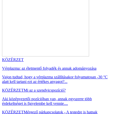
KÖZÉRZET
Vérplazma: az életmentő folyadék és annak adományozása
Vajon tudtad, hogy a vérplazma szállításakor folyamatosan -30 °C
alatt kell tartani ezt az értékes anyagot?...
KÖZÉRZET
Mi az a szendvicspozíció?
Aki középvezetői pozícióban van, annak egyszerre több
érdekeltséget is figyelembe kell vennie....
KÖZÉRZET
Mérgező párkapcsolatok - A testedre is hatnak