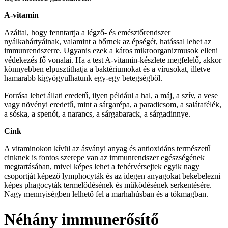
A-vitamin
Azáltal, hogy fenntartja a légző- és emésztőrendszer
nyálkahártyáinak, valamint a bőrnek az épségét, hatással lehet az
immunrendszerre. Ugyanis ezek a káros mikroorganizmusok elleni
védekezés fő vonalai. Ha a test A-vitamin-készlete megfelelő, akkor
könnyebben elpusztíthatja a baktériumokat és a vírusokat, illetve
hamarabb kigyógyulhatunk egy-egy betegségből.
Forrása lehet állati eredetű, ilyen például a hal, a máj, a szív, a vese
vagy növényi eredetű, mint a sárgarépa, a paradicsom, a salátafélék,
a sóska, a spenót, a narancs, a sárgabarack, a sárgadinnye.
Cink
A vitaminokon kívül az ásványi anyag és antioxidáns természetű
cinknek is fontos szerepe van az immunrendszer egészségének
megtartásában, mivel képes lehet a fehérvérsejtek egyik nagy
csoportját képező lymphocyták és az idegen anyagokat bekebelezni
képes phagocyták termelődésének és működésének serkentésére.
Nagy mennyiségben lelhető fel a marhahúsban és a tökmagban.
Néhány immunerősítő