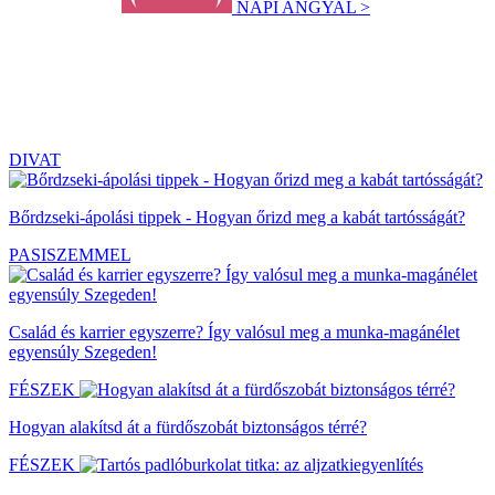
NAPI ANGYAL >
DIVAT
Bőrdzseki-ápolási tippek - Hogyan őrizd meg a kabát tartósságát?
PASISZEMMEL
Család és karrier egyszerre? Így valósul meg a munka-magánélet
egyensúly Szegeden!
FÉSZEK
Hogyan alakítsd át a fürdőszobát biztonságos térré?
FÉSZEK