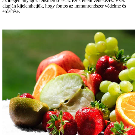
az idegen anyagok felismerése és az ezek elleni védekezés. Ezek
alapján kijelenthetjük, hogy fontos az immunrendszer védelme és
erősítése.