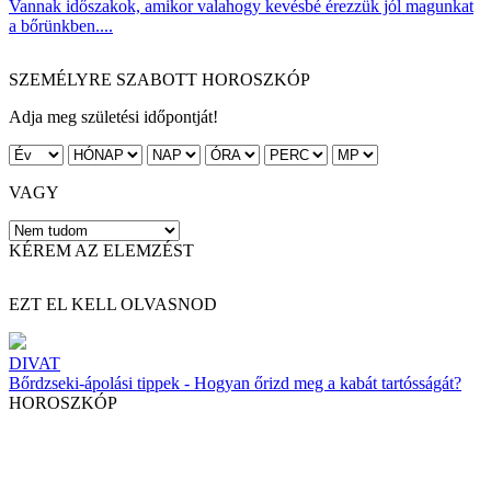
Vannak időszakok, amikor valahogy kevésbé érezzük jól magunkat
a bőrünkben....
SZEMÉLYRE SZABOTT HOROSZKÓP
Adja meg születési időpontját!
VAGY
KÉREM AZ ELEMZÉST
EZT EL KELL OLVASNOD
DIVAT
Bőrdzseki-ápolási tippek - Hogyan őrizd meg a kabát tartósságát?
HOROSZKÓP