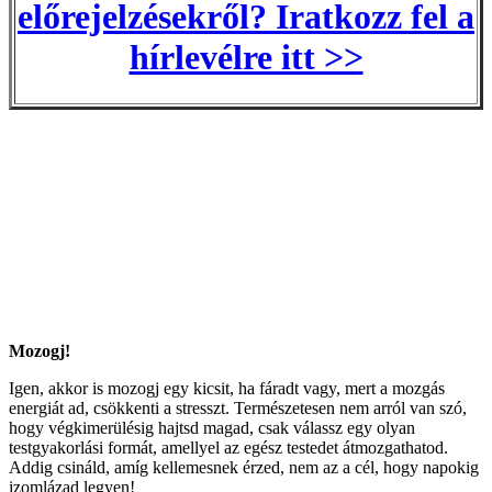
előrejelzésekről? Iratkozz fel a
hírlevélre itt >>
Mozogj!
Igen, akkor is mozogj egy kicsit, ha fáradt vagy, mert a mozgás
energiát ad, csökkenti a stresszt. Természetesen nem arról van szó,
hogy végkimerülésig hajtsd magad, csak válassz egy olyan
testgyakorlási formát, amellyel az egész testedet átmozgathatod.
Addig csináld, amíg kellemesnek érzed, nem az a cél, hogy napokig
izomlázad legyen!