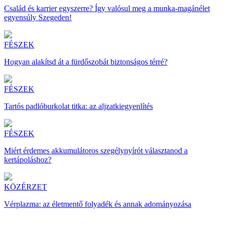
Család és karrier egyszerre? Így valósul meg a munka-magánélet
egyensúly Szegeden!
FÉSZEK
Hogyan alakítsd át a fürdőszobát biztonságos térré?
FÉSZEK
Tartós padlóburkolat titka: az aljzatkiegyenlítés
FÉSZEK
Miért érdemes akkumulátoros szegélynyírót választanod a
kertápoláshoz?
KÖZÉRZET
Vérplazma: az életmentő folyadék és annak adományozása