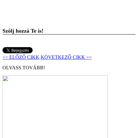
Szólj hozzá Te is!
<< ELŐZŐ CIKK
KÖVETKEZŐ CIKK >>
OLVASS TOVÁBB!