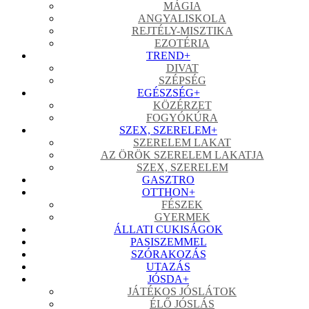
MÁGIA
ANGYALISKOLA
REJTÉLY-MISZTIKA
EZOTÉRIA
TREND
+
DIVAT
SZÉPSÉG
EGÉSZSÉG
+
KÖZÉRZET
FOGYÓKÚRA
SZEX, SZERELEM
+
SZERELEM LAKAT
AZ ÖRÖK SZERELEM LAKATJA
SZEX, SZERELEM
GASZTRO
OTTHON
+
FÉSZEK
GYERMEK
ÁLLATI CUKISÁGOK
PASISZEMMEL
SZÓRAKOZÁS
UTAZÁS
JÓSDA
+
JÁTÉKOS JÓSLÁTOK
ÉLŐ JÓSLÁS