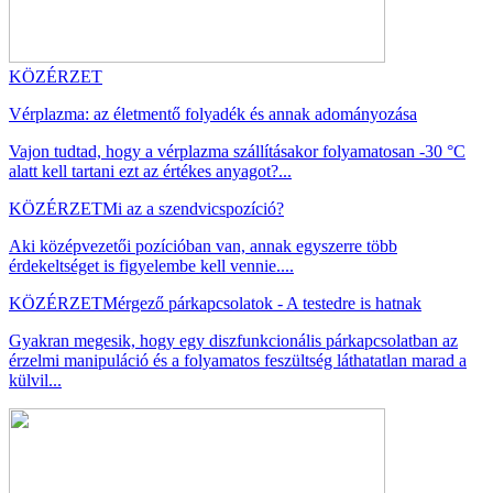
KÖZÉRZET
Vérplazma: az életmentő folyadék és annak adományozása
Vajon tudtad, hogy a vérplazma szállításakor folyamatosan -30 °C
alatt kell tartani ezt az értékes anyagot?...
KÖZÉRZET
Mi az a szendvicspozíció?
Aki középvezetői pozícióban van, annak egyszerre több
érdekeltséget is figyelembe kell vennie....
KÖZÉRZET
Mérgező párkapcsolatok - A testedre is hatnak
Gyakran megesik, hogy egy diszfunkcionális párkapcsolatban az
érzelmi manipuláció és a folyamatos feszültség láthatatlan marad a
külvil...