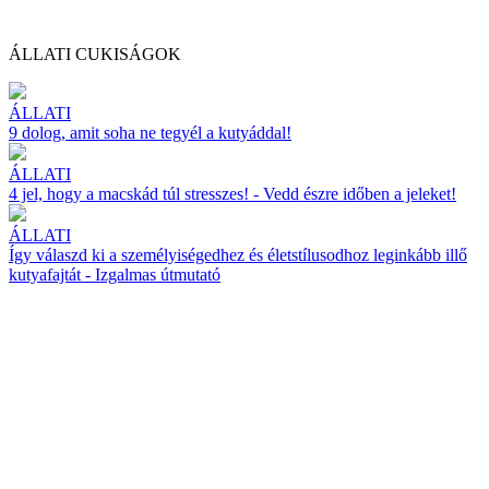
ÁLLATI CUKISÁGOK
ÁLLATI
9 dolog, amit soha ne tegyél a kutyáddal!
ÁLLATI
4 jel, hogy a macskád túl stresszes! - Vedd észre időben a jeleket!
ÁLLATI
Így válaszd ki a személyiségedhez és életstílusodhoz leginkább illő
kutyafajtát - Izgalmas útmutató