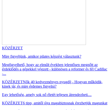
KÖZÉRZET
Mire figyeljünk, amikor pilates képzést választunk?
Megfigyelhető, hogy az elmúlt években jelentősen megnőtt az
érdeklődés a gépekkel végzett - különösen a reformer és fél Cadillac
-...
KÖZÉRZET
Nők 40 kedvezményes nyugdíj - Hogyan működik,
kinek jár, és mire érdemes figyelni?
Egy lehetőség, amely sok nő életét teljesen átrendezheti....
KÖZÉRZET
6 tipp, amitől újra magabiztosnak érezhetjük magunkat