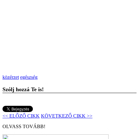
közérzet
egészség
Szólj hozzá Te is!
<< ELŐZŐ CIKK
KÖVETKEZŐ CIKK >>
OLVASS TOVÁBB!