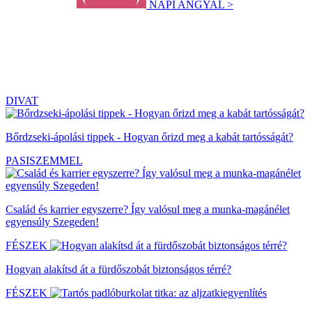
NAPI ANGYAL >
DIVAT
Bőrdzseki-ápolási tippek - Hogyan őrizd meg a kabát tartósságát?
PASISZEMMEL
Család és karrier egyszerre? Így valósul meg a munka-magánélet
egyensúly Szegeden!
FÉSZEK
Hogyan alakítsd át a fürdőszobát biztonságos térré?
FÉSZEK