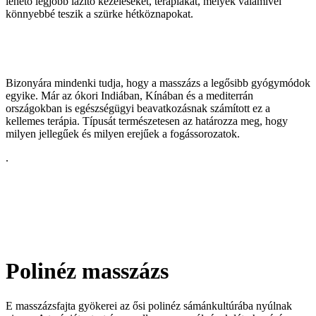
lehető legjobb lazító kezeléseket, terápiákat, melyek valamivel
könnyebbé teszik a szürke hétköznapokat.
Bizonyára mindenki tudja, hogy a masszázs a legősibb gyógymódok
egyike. Már az ókori Indiában, Kínában és a mediterrán
országokban is egészségügyi beavatkozásnak számított ez a
kellemes terápia. Típusát természetesen az határozza meg, hogy
milyen jellegűek és milyen erejűek a fogássorozatok.
.
Polinéz masszázs
E masszázsfajta gyökerei az ősi polinéz sámánkultúrába nyúlnak