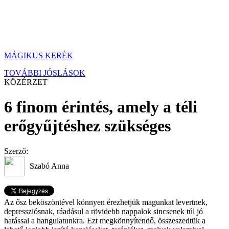
MÁGIKUS KERÉK
TOVÁBBI JÓSLÁSOK
KÖZÉRZET
6 finom érintés, amely a téli
erőgyűjtéshez szükséges
Szerző:
Szabó Anna
Az ősz beköszöntével könnyen érezhetjük magunkat levertnek,
depressziósnak, ráadásul a rövidebb nappalok sincsenek túl jó
hatással a hangulatunkra. Ezt megkönnyítendő, összeszedtük a