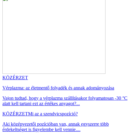
KÖZÉRZET
Vérplazma: az életmentő folyadék és annak adományozása
Vajon tudtad, hogy a vérplazma szállításakor folyamatosan -30 °C
alatt kell tartani ezt az értékes anyagot?...
KÖZÉRZET
Mi az a szendvicspozíció?
Aki középvezetői pozícióban van, annak egyszerre több
érdekeltséget is figyelembe kell vennie....