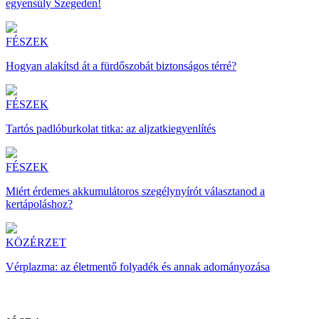
egyensúly Szegeden!
FÉSZEK
Hogyan alakítsd át a fürdőszobát biztonságos térré?
FÉSZEK
Tartós padlóburkolat titka: az aljzatkiegyenlítés
FÉSZEK
Miért érdemes akkumulátoros szegélynyírót választanod a
kertápoláshoz?
KÖZÉRZET
Vérplazma: az életmentő folyadék és annak adományozása