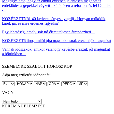
Megfigyelhető, hogy az elmúlt években jelentősen megnőtt az
érdeklődés a gépekkel végzett - különösen a reformer és fél Cadillac
-...
KÖZÉRZET
Nők 40 kedvezményes nyugdíj - Hogyan működik,
kinek jár, és mire érdemes figyelni?
Egy lehetőség, amely sok nő életét teljesen átrendezheti....
KÖZÉRZET
6 tipp, amitől újra magabiztosnak érezhetjük magunkat
Vannak időszakok, amikor valahogy kevésbé érezzük jól magunkat
a bőrünkben....
SZEMÉLYRE SZABOTT HOROSZKÓP
Adja meg születési időpontját!
VAGY
KÉREM AZ ELEMZÉST