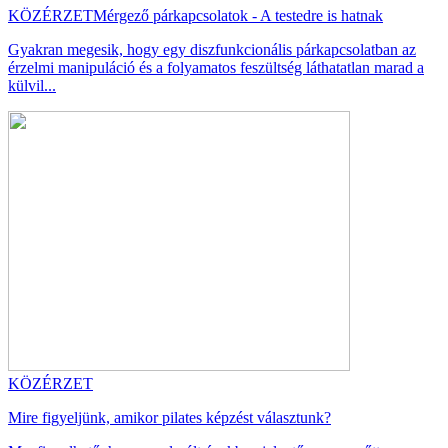
KÖZÉRZET
Mérgező párkapcsolatok - A testedre is hatnak
Gyakran megesik, hogy egy diszfunkcionális párkapcsolatban az
érzelmi manipuláció és a folyamatos feszültség láthatatlan marad a
külvil...
KÖZÉRZET
Mire figyeljünk, amikor pilates képzést választunk?