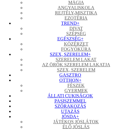
MÁGIA
ANGYALISKOLA
REJTÉLY-MISZTIKA
EZOTÉRIA
TREND
+
DIVAT
SZÉPSÉG
EGÉSZSÉG
+
KÖZÉRZET
FOGYÓKÚRA
SZEX, SZERELEM
+
SZERELEM LAKAT
AZ ÖRÖK SZERELEM LAKATJA
SZEX, SZERELEM
GASZTRO
OTTHON
+
FÉSZEK
GYERMEK
ÁLLATI CUKISÁGOK
PASISZEMMEL
SZÓRAKOZÁS
UTAZÁS
JÓSDA
+
JÁTÉKOS JÓSLÁTOK
ÉLŐ JÓSLÁS