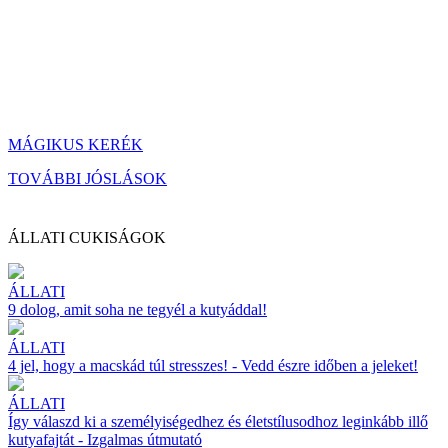
MÁGIKUS KERÉK
TOVÁBBI JÓSLÁSOK
ÁLLATI CUKISÁGOK
ÁLLATI
9 dolog, amit soha ne tegyél a kutyáddal!
ÁLLATI
4 jel, hogy a macskád túl stresszes! - Vedd észre időben a jeleket!
ÁLLATI
Így válaszd ki a személyiségedhez és életstílusodhoz leginkább illő
kutyafajtát - Izgalmas útmutató