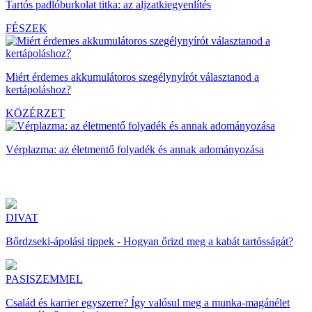
Tartós padlóburkolat titka: az aljzatkiegyenlítés
FÉSZEK
Miért érdemes akkumulátoros szegélynyírót választanod a
kertápoláshoz?
KÖZÉRZET
Vérplazma: az életmentő folyadék és annak adományozása
DIVAT
Bőrdzseki-ápolási tippek - Hogyan őrizd meg a kabát tartósságát?
PASISZEMMEL
Család és karrier egyszerre? Így valósul meg a munka-magánélet