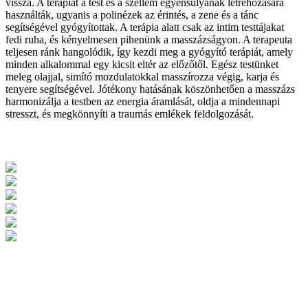
vissza. A terápiát a test és a szellem egyensúlyának létrehozására
használták, ugyanis a polinézek az érintés, a zene és a tánc
segítségével gyógyítottak. A terápia alatt csak az intim testtájakat
fedi ruha, és kényelmesen pihenünk a masszázságyon. A terapeuta
teljesen ránk hangolódik, így kezdi meg a gyógyító terápiát, amely
minden alkalommal egy kicsit eltér az előzőtől. Egész testünket
meleg olajjal, simító mozdulatokkal masszírozza végig, karja és
tenyere segítségével. Jótékony hatásának köszönhetően a masszázs
harmonizálja a testben az energia áramlását, oldja a mindennapi
stresszt, és megkönnyíti a traumás emlékek feldolgozását.