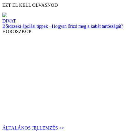
EZT EL KELL OLVASNOD
DIVAT
Bőrdzseki-ápolási tippek - Hogyan őrizd meg a kabát tartósságát?
HOROSZKÓP
ÁLTALÁNOS JELLEMZÉS >>