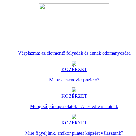
Vérplazma: az életmentő folyadék és annak adományozása
KÖZÉRZET
Mi az a szendvicspozíció?
KÖZÉRZET
Mérgező párkapcsolatok - A testedre is hatnak
KÖZÉRZET
Mire figyeljünk, amikor pilates képzést választunk?