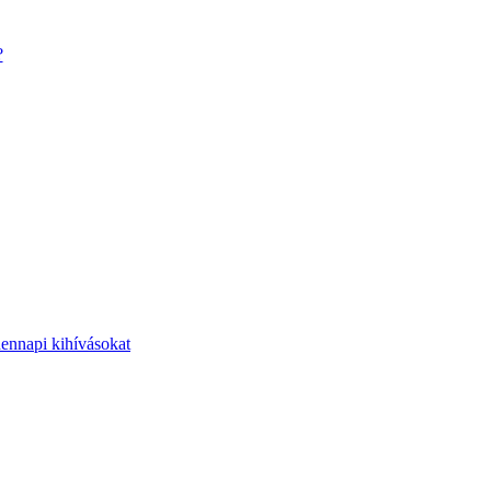
?
dennapi kihívásokat