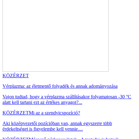
KÖZÉRZET
Vérplazma: az életmentő folyadék és annak adományozása
Vajon tudtad, hogy a vérplazma szállításakor folyamatosan -30 °C
alatt kell tartani ezt az értékes anyagot?...
KÖZÉRZET
Mi az a szendvicspozíció?
Aki középvezetői pozícióban van, annak egyszerre több
érdekeltséget is figyelembe kell vennie....