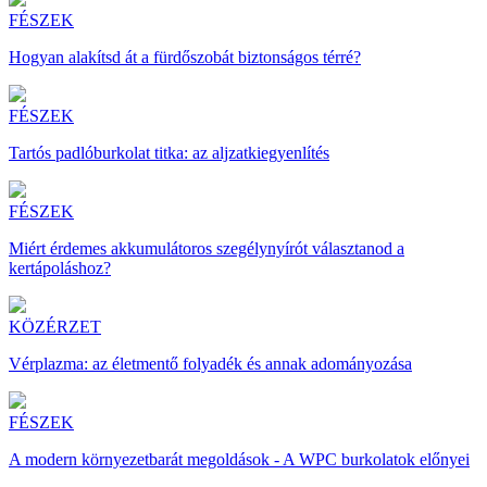
FÉSZEK
Hogyan alakítsd át a fürdőszobát biztonságos térré?
FÉSZEK
Tartós padlóburkolat titka: az aljzatkiegyenlítés
FÉSZEK
Miért érdemes akkumulátoros szegélynyírót választanod a
kertápoláshoz?
KÖZÉRZET
Vérplazma: az életmentő folyadék és annak adományozása
FÉSZEK
A modern környezetbarát megoldások - A WPC burkolatok előnyei