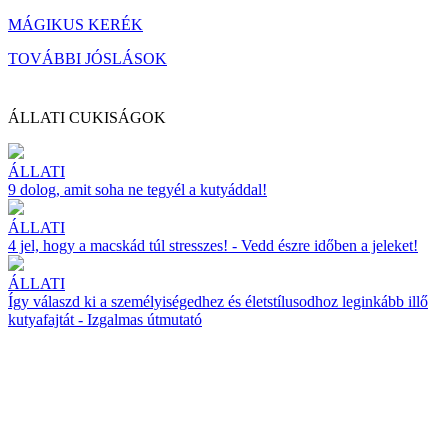
MÁGIKUS KERÉK
TOVÁBBI JÓSLÁSOK
ÁLLATI CUKISÁGOK
ÁLLATI
9 dolog, amit soha ne tegyél a kutyáddal!
ÁLLATI
4 jel, hogy a macskád túl stresszes! - Vedd észre időben a jeleket!
ÁLLATI
Így válaszd ki a személyiségedhez és életstílusodhoz leginkább illő
kutyafajtát - Izgalmas útmutató