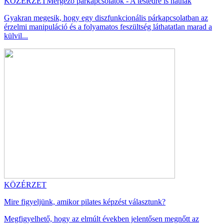
KÖZÉRZET
Mérgező párkapcsolatok - A testedre is hatnak
Gyakran megesik, hogy egy diszfunkcionális párkapcsolatban az
érzelmi manipuláció és a folyamatos feszültség láthatatlan marad a
külvil...
KÖZÉRZET
Mire figyeljünk, amikor pilates képzést választunk?
Megfigyelhető, hogy az elmúlt években jelentősen megnőtt az