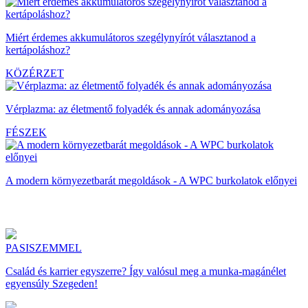
Miért érdemes akkumulátoros szegélynyírót választanod a
kertápoláshoz?
KÖZÉRZET
Vérplazma: az életmentő folyadék és annak adományozása
FÉSZEK
A modern környezetbarát megoldások - A WPC burkolatok előnyei
PASISZEMMEL
Család és karrier egyszerre? Így valósul meg a munka-magánélet
egyensúly Szegeden!