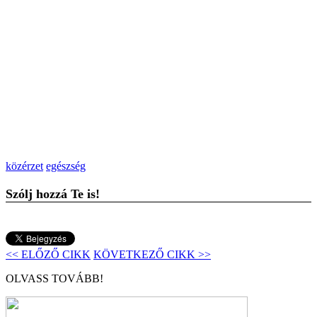
közérzet
egészség
Szólj hozzá Te is!
<< ELŐZŐ CIKK
KÖVETKEZŐ CIKK >>
OLVASS TOVÁBB!