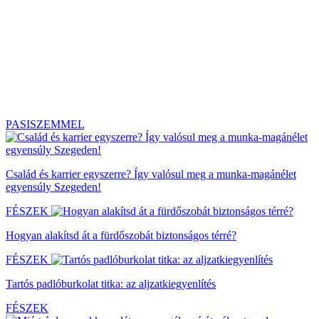
PASISZEMMEL
Család és karrier egyszerre? Így valósul meg a munka-magánélet
egyensúly Szegeden!
FÉSZEK
Hogyan alakítsd át a fürdőszobát biztonságos térré?
FÉSZEK
Tartós padlóburkolat titka: az aljzatkiegyenlítés
FÉSZEK