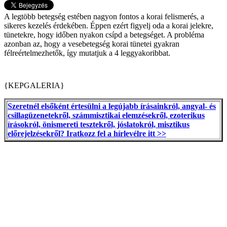
A legtöbb betegség estében nagyon fontos a korai felismerés, a
sikeres kezelés érdekében. Éppen ezért figyelj oda a korai jelekre,
tünetekre, hogy időben nyakon csípd a betegséget. A probléma
azonban az, hogy a vesebetegség korai tünetei gyakran
félreértelmezhetők, így mutatjuk a 4 leggyakoribbat.
{KEPGALERIA}
Szeretnél elsőként értesülni a legújabb írásainkról, angyal- és
csillagüzenetekről, számmisztikai elemzésekről, ezoterikus
írásokról, önismereti tesztekről, jóslatokról, misztikus
előrejelzésekről? Iratkozz fel a hírlevélre itt >>