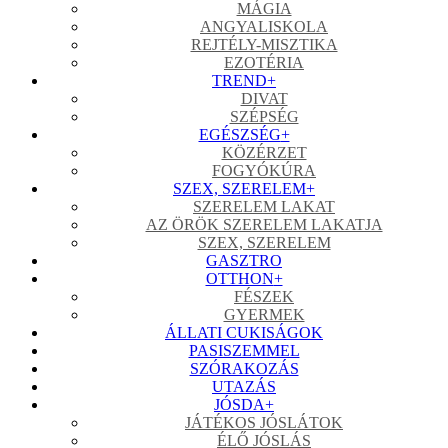
MÁGIA
ANGYALISKOLA
REJTÉLY-MISZTIKA
EZOTÉRIA
TREND
+
DIVAT
SZÉPSÉG
EGÉSZSÉG
+
KÖZÉRZET
FOGYÓKÚRA
SZEX, SZERELEM
+
SZERELEM LAKAT
AZ ÖRÖK SZERELEM LAKATJA
SZEX, SZERELEM
GASZTRO
OTTHON
+
FÉSZEK
GYERMEK
ÁLLATI CUKISÁGOK
PASISZEMMEL
SZÓRAKOZÁS
UTAZÁS
JÓSDA
+
JÁTÉKOS JÓSLÁTOK
ÉLŐ JÓSLÁS