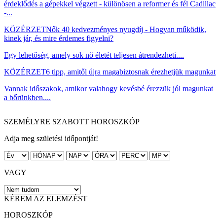
érdeklődés a gépekkel végzett - különösen a reformer és fél Cadillac
-...
KÖZÉRZET
Nők 40 kedvezményes nyugdíj - Hogyan működik,
kinek jár, és mire érdemes figyelni?
Egy lehetőség, amely sok nő életét teljesen átrendezheti....
KÖZÉRZET
6 tipp, amitől újra magabiztosnak érezhetjük magunkat
Vannak időszakok, amikor valahogy kevésbé érezzük jól magunkat
a bőrünkben....
SZEMÉLYRE SZABOTT HOROSZKÓP
Adja meg születési időpontját!
VAGY
KÉREM AZ ELEMZÉST
HOROSZKÓP