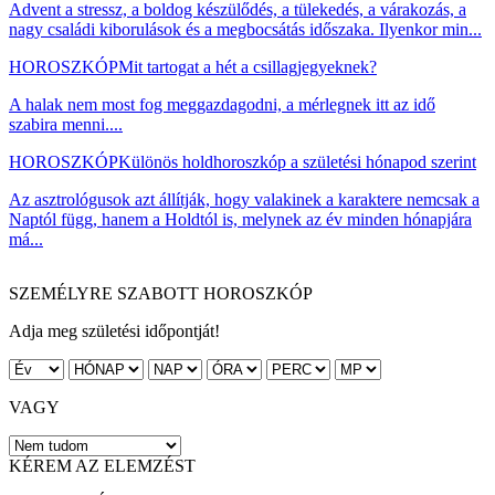
Advent a stressz, a boldog készülődés, a tülekedés, a várakozás, a
nagy családi kiborulások és a megbocsátás időszaka. Ilyenkor min...
HOROSZKÓP
Mit tartogat a hét a csillagjegyeknek?
A halak nem most fog meggazdagodni, a mérlegnek itt az idő
szabira menni....
HOROSZKÓP
Különös holdhoroszkóp a születési hónapod szerint
Az asztrológusok azt állítják, hogy valakinek a karaktere nemcsak a
Naptól függ, hanem a Holdtól is, melynek az év minden hónapjára
má...
SZEMÉLYRE SZABOTT HOROSZKÓP
Adja meg születési időpontját!
VAGY
KÉREM AZ ELEMZÉST