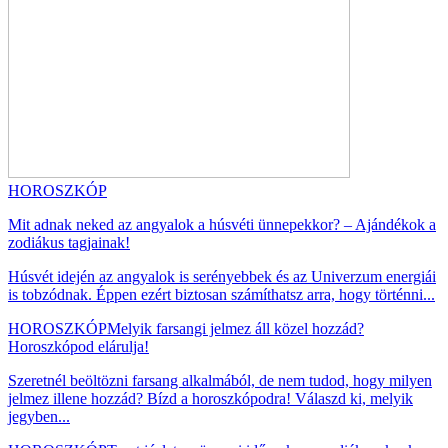
HOROSZKÓP
Mit adnak neked az angyalok a húsvéti ünnepekkor? – Ajándékok a
zodiákus tagjainak!
Húsvét idején az angyalok is serényebbek és az Univerzum energiái
is tobzódnak. Éppen ezért biztosan számíthatsz arra, hogy történni...
HOROSZKÓP
Melyik farsangi jelmez áll közel hozzád?
Horoszkópod elárulja!
Szeretnél beöltözni farsang alkalmából, de nem tudod, hogy milyen
jelmez illene hozzád? Bízd a horoszkópodra! Válaszd ki, melyik
jegyben...