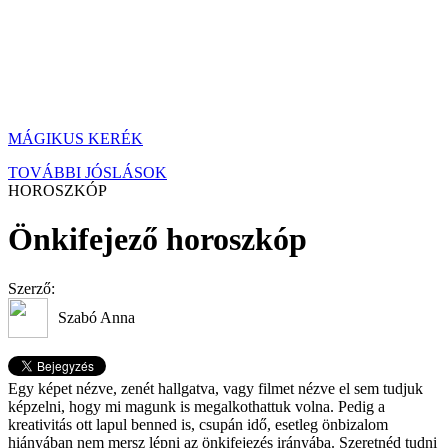
MÁGIKUS KERÉK
TOVÁBBI JÓSLÁSOK
HOROSZKÓP
Önkifejező horoszkóp
Szerző:
Szabó Anna
Egy képet nézve, zenét hallgatva, vagy filmet nézve el sem tudjuk
képzelni, hogy mi magunk is megalkothattuk volna. Pedig a
kreativitás ott lapul benned is, csupán idő, esetleg önbizalom
hiányában nem mersz lépni az önkifejezés irányába. Szeretnéd tudni