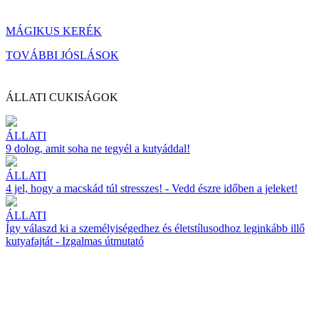
MÁGIKUS KERÉK
TOVÁBBI JÓSLÁSOK
ÁLLATI CUKISÁGOK
ÁLLATI
9 dolog, amit soha ne tegyél a kutyáddal!
ÁLLATI
4 jel, hogy a macskád túl stresszes! - Vedd észre időben a jeleket!
ÁLLATI
Így válaszd ki a személyiségedhez és életstílusodhoz leginkább illő
kutyafajtát - Izgalmas útmutató