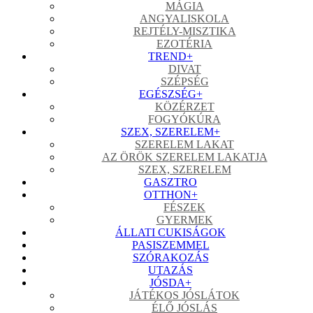
MÁGIA
ANGYALISKOLA
REJTÉLY-MISZTIKA
EZOTÉRIA
TREND
+
DIVAT
SZÉPSÉG
EGÉSZSÉG
+
KÖZÉRZET
FOGYÓKÚRA
SZEX, SZERELEM
+
SZERELEM LAKAT
AZ ÖRÖK SZERELEM LAKATJA
SZEX, SZERELEM
GASZTRO
OTTHON
+
FÉSZEK
GYERMEK
ÁLLATI CUKISÁGOK
PASISZEMMEL
SZÓRAKOZÁS
UTAZÁS
JÓSDA
+
JÁTÉKOS JÓSLÁTOK
ÉLŐ JÓSLÁS