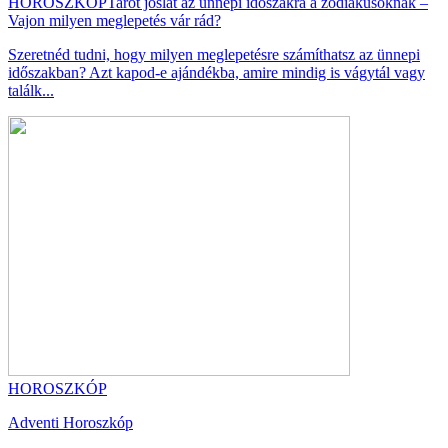
HOROSZKÓP
Tarot jóslat az ünnepi időszakra a zodiákusoknak –
Vajon milyen meglepetés vár rád?
Szeretnéd tudni, hogy milyen meglepetésre számíthatsz az ünnepi
időszakban? Azt kapod-e ajándékba, amire mindig is vágytál vagy
találk...
HOROSZKÓP
Adventi Horoszkóp