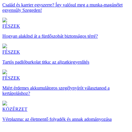
Család és karrier egyszerre? Így valósul meg a munka-magánélet
egyensúly Szegeden!
FÉSZEK
Hogyan alakítsd át a fürdőszobát biztonságos térré?
FÉSZEK
Tartós padlóburkolat titka: az aljzatkiegyenlítés
FÉSZEK
Miért érdemes akkumulátoros szegélynyírót választanod a
kertápoláshoz?
KÖZÉRZET
Vérplazma: az életmentő folyadék és annak adományozása