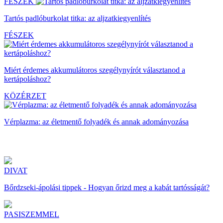
FÉSZEK
Tartós padlóburkolat titka: az aljzatkiegyenlítés
FÉSZEK
Miért érdemes akkumulátoros szegélynyírót választanod a
kertápoláshoz?
KÖZÉRZET
Vérplazma: az életmentő folyadék és annak adományozása
DIVAT
Bőrdzseki-ápolási tippek - Hogyan őrizd meg a kabát tartósságát?
PASISZEMMEL