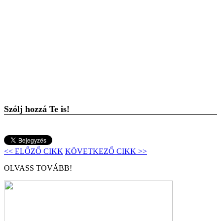
Szólj hozzá Te is!
<< ELŐZŐ CIKK
KÖVETKEZŐ CIKK >>
OLVASS TOVÁBB!