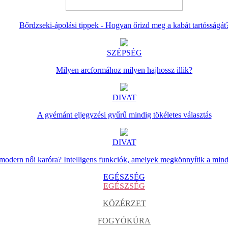
Bőrdzseki-ápolási tippek - Hogyan őrizd meg a kabát tartósságát
SZÉPSÉG
Milyen arcformához milyen hajhossz illik?
DIVAT
A gyémánt eljegyzési gyűrű mindig tökéletes választás
DIVAT
 modern női karóra? Intelligens funkciók, amelyek megkönnyítik a min
EGÉSZSÉG
EGÉSZSÉG
KÖZÉRZET
FOGYÓKÚRA