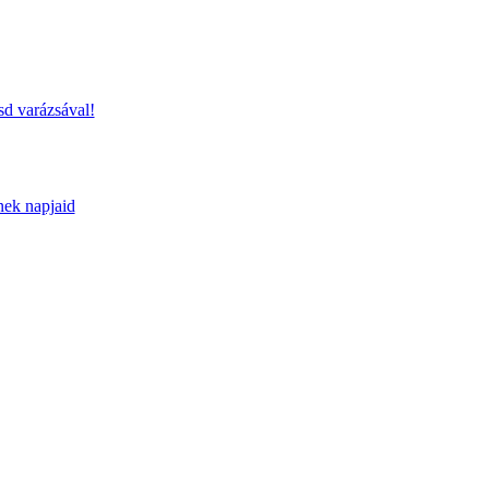
sd varázsával!
nek napjaid