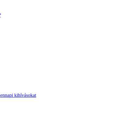
?
dennapi kihívásokat