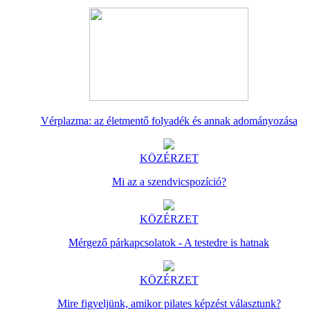
Vérplazma: az életmentő folyadék és annak adományozása
KÖZÉRZET
Mi az a szendvicspozíció?
KÖZÉRZET
Mérgező párkapcsolatok - A testedre is hatnak
KÖZÉRZET
Mire figyeljünk, amikor pilates képzést választunk?