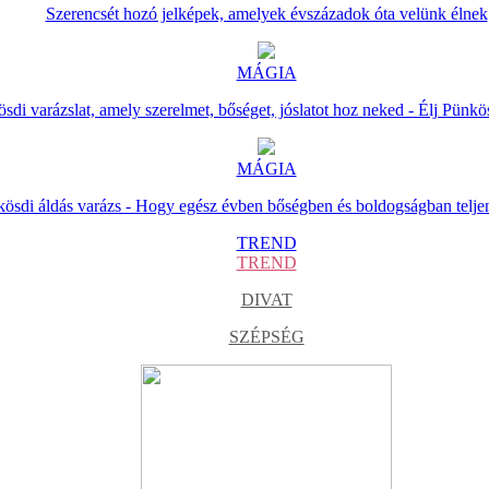
Szerencsét hozó jelképek, amelyek évszázadok óta velünk élnek
MÁGIA
sdi varázslat, amely szerelmet, bőséget, jóslatot hoz neked - Élj Pünkö
MÁGIA
ösdi áldás varázs - Hogy egész évben bőségben és boldogságban telje
TREND
TREND
DIVAT
SZÉPSÉG