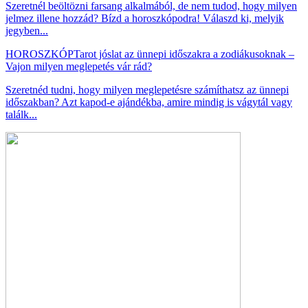
Szeretnél beöltözni farsang alkalmából, de nem tudod, hogy milyen
jelmez illene hozzád? Bízd a horoszkópodra! Válaszd ki, melyik
jegyben...
HOROSZKÓP
Tarot jóslat az ünnepi időszakra a zodiákusoknak –
Vajon milyen meglepetés vár rád?
Szeretnéd tudni, hogy milyen meglepetésre számíthatsz az ünnepi
időszakban? Azt kapod-e ajándékba, amire mindig is vágytál vagy
találk...