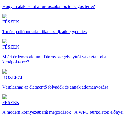
Hogyan alakítsd át a fürdőszobát biztonságos térré?
FÉSZEK
Tartós padlóburkolat titka: az aljzatkiegyenlítés
FÉSZEK
Miért érdemes akkumulátoros szegélynyírót választanod a
kertápoláshoz?
KÖZÉRZET
Vérplazma: az életmentő folyadék és annak adományozása
FÉSZEK
A modern környezetbarát megoldások - A WPC burkolatok előnyei