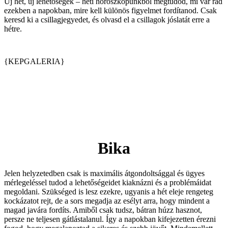
Új hét, új lehetőségek – heti horoszkópunkból megtudod, mi vár rád
ezekben a napokban, mire kell különös figyelmet fordítanod. Csak
keresd ki a csillagjegyedet, és olvasd el a csillagok jóslatát erre a
hétre.
{KEPGALERIA}
Bika
Jelen helyzetedben csak is maximális átgondoltsággal és ügyes
mérlegeléssel tudod a lehetőségeidet kiaknázni és a problémáidat
megoldani. Szükséged is lesz ezekre, ugyanis a hét eleje rengeteg
kockázatot rejt, de a sors megadja az esélyt arra, hogy mindent a
magad javára fordíts. Amiből csak tudsz, bátran húzz hasznot,
persze ne teljesen gátlástalanul. Így a napokban kifejezetten érezni