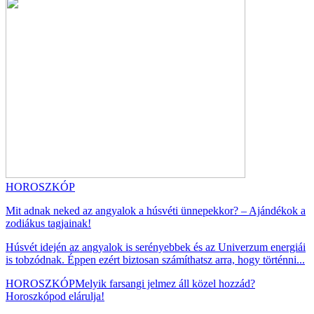
HOROSZKÓP
Mit adnak neked az angyalok a húsvéti ünnepekkor? – Ajándékok a
zodiákus tagjainak!
Húsvét idején az angyalok is serényebbek és az Univerzum energiái
is tobzódnak. Éppen ezért biztosan számíthatsz arra, hogy történni...
HOROSZKÓP
Melyik farsangi jelmez áll közel hozzád?
Horoszkópod elárulja!