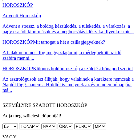
HOROSZKÓP
Adventi Horoszkóp
Advent a stressz, a boldog készülődés, a tülekedés, a várakozás, a
nagy családi kiborulások és a megbocsátás időszaka. Ilyenkor min...
HOROSZKÓP
Mit tartogat a hét a csillagjegyeknek?
A halak nem most fog meggazdagodni, a mérlegnek itt az idő
szabira menni....
HOROSZKÓP
Különös holdhoroszkóp a születési hónapod szerint
Az asztrológusok azt állítják, hogy valakinek a karaktere nemcsak a
Naptól függ, hanem a Holdtól is, melynek az év minden hónapjára
má...
SZEMÉLYRE SZABOTT HOROSZKÓP
Adja meg születési időpontját!
VAGY