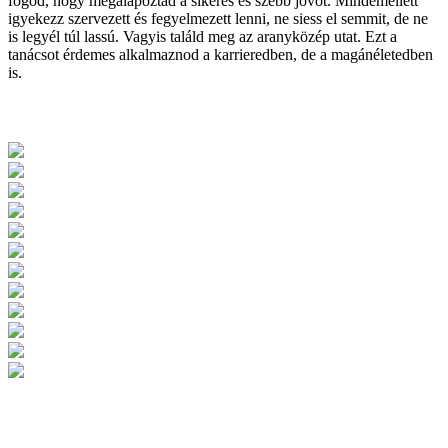
fogod, hogy megalapoztad a sikeres és szebb jövőt. Mindemellett
igyekezz szervezett és fegyelmezett lenni, ne siess el semmit, de ne
is legyél túl lassú. Vagyis találd meg az aranyközép utat. Ezt a
tanácsot érdemes alkalmaznod a karrieredben, de a magánéletedben
is.