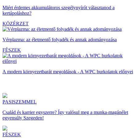
Miért érdemes akkumulátoros szegélynyírót választanod a
kertápoláshoz?
KÖZÉRZET
Vérplazma: az életmentő folyadék és annak adományozása
FÉSZEK
A modern környezetbarát megoldások - A WPC burkolatok előnyei
PASISZEMMEL
Család és karrier egyszerre? Így valósul meg a munka-magánélet
egyensúly Szegeden!
FÉSZEK