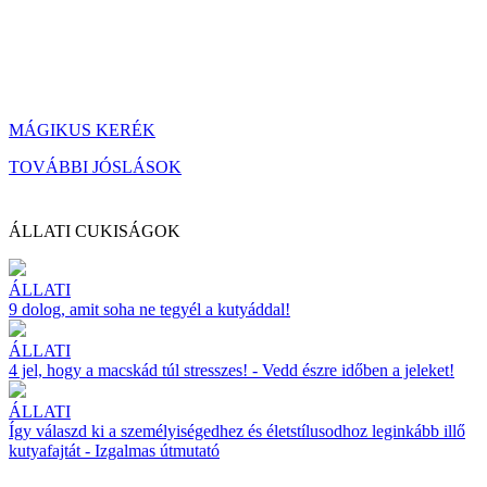
MÁGIKUS KERÉK
TOVÁBBI JÓSLÁSOK
ÁLLATI CUKISÁGOK
ÁLLATI
9 dolog, amit soha ne tegyél a kutyáddal!
ÁLLATI
4 jel, hogy a macskád túl stresszes! - Vedd észre időben a jeleket!
ÁLLATI
Így válaszd ki a személyiségedhez és életstílusodhoz leginkább illő
kutyafajtát - Izgalmas útmutató