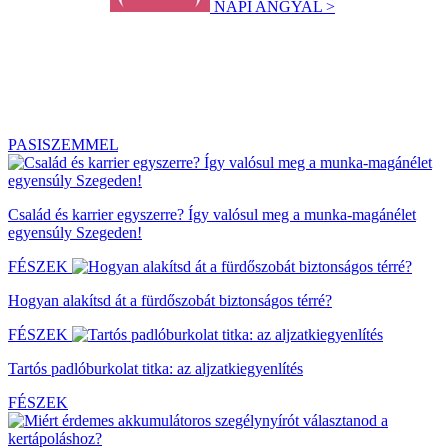
NAPI ANGYAL >
PASISZEMMEL
Család és karrier egyszerre? Így valósul meg a munka-magánélet
egyensúly Szegeden!
FÉSZEK
Hogyan alakítsd át a fürdőszobát biztonságos térré?
FÉSZEK
Tartós padlóburkolat titka: az aljzatkiegyenlítés
FÉSZEK