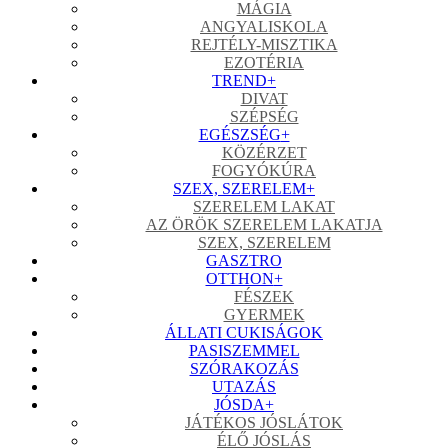
MÁGIA
ANGYALISKOLA
REJTÉLY-MISZTIKA
EZOTÉRIA
TREND
+
DIVAT
SZÉPSÉG
EGÉSZSÉG
+
KÖZÉRZET
FOGYÓKÚRA
SZEX, SZERELEM
+
SZERELEM LAKAT
AZ ÖRÖK SZERELEM LAKATJA
SZEX, SZERELEM
GASZTRO
OTTHON
+
FÉSZEK
GYERMEK
ÁLLATI CUKISÁGOK
PASISZEMMEL
SZÓRAKOZÁS
UTAZÁS
JÓSDA
+
JÁTÉKOS JÓSLÁTOK
ÉLŐ JÓSLÁS