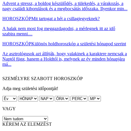
Advent a stressz, a boldog készülődés, a tülekedés, a várakozás, a
nagy családi kiborulások és a megbocsátás időszaka. Ilyenkor min...
HOROSZKÓP
Mit tartogat a hét a csillagjegyeknek?
A halak nem most fog meggazdagodni, a mérlegnek itt az idő
szabira menni....
HOROSZKÓP
Különös holdhoroszkóp a születési hónapod szerint
Az asztrológusok azt állítják, hogy valakinek a karaktere nemcsak a
Naptól függ, hanem a Holdtól is, melynek az év minden hónapjára
má...
SZEMÉLYRE SZABOTT HOROSZKÓP
Adja meg születési időpontját!
VAGY
KÉREM AZ ELEMZÉST