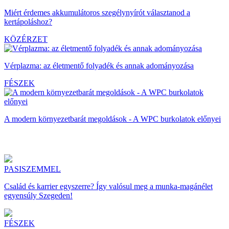
Miért érdemes akkumulátoros szegélynyírót választanod a
kertápoláshoz?
KÖZÉRZET
Vérplazma: az életmentő folyadék és annak adományozása
FÉSZEK
A modern környezetbarát megoldások - A WPC burkolatok előnyei
PASISZEMMEL
Család és karrier egyszerre? Így valósul meg a munka-magánélet
egyensúly Szegeden!
FÉSZEK