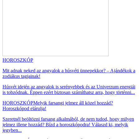
HOROSZKÓP
Mit adnak neked az angyalok a húsvéti ünnepekkor? – Ajándékok a
zodiákus tagjainak!
Húsvét idején az angyalok is serényebbek és az Univerzum energiái
is tobzódnak. Éppen ezért biztosan számíthatsz arra, hogy történni...
HOROSZKÓP
Melyik farsangi jelmez áll közel hozzád?
Horoszkópod elárulja!
Szeretnél beöltözni farsang alkalmából, de nem tudod, hogy milyen
jelmez illene hozzád? Bízd a horoszkópodra! Válaszd ki, melyik
jegyben...