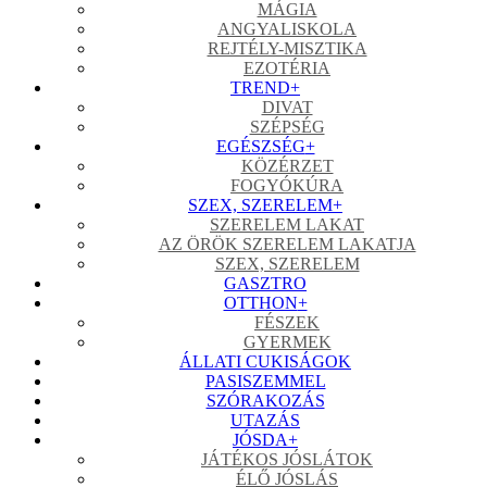
MÁGIA
ANGYALISKOLA
REJTÉLY-MISZTIKA
EZOTÉRIA
TREND
+
DIVAT
SZÉPSÉG
EGÉSZSÉG
+
KÖZÉRZET
FOGYÓKÚRA
SZEX, SZERELEM
+
SZERELEM LAKAT
AZ ÖRÖK SZERELEM LAKATJA
SZEX, SZERELEM
GASZTRO
OTTHON
+
FÉSZEK
GYERMEK
ÁLLATI CUKISÁGOK
PASISZEMMEL
SZÓRAKOZÁS
UTAZÁS
JÓSDA
+
JÁTÉKOS JÓSLÁTOK
ÉLŐ JÓSLÁS