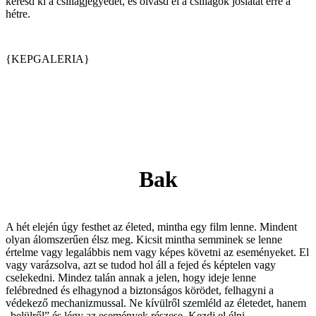
keresd ki a csillagjegyedet, és olvasd el a csillagok jóslatát erre a
hétre.
{KEPGALERIA}
Bak
A hét elején úgy festhet az életed, mintha egy film lenne. Mindent
olyan álomszerűen élsz meg. Kicsit mintha semminek se lenne
értelme vagy legalábbis nem vagy képes követni az eseményeket. El
vagy varázsolva, azt se tudod hol áll a fejed és képtelen vagy
cselekedni. Mindez talán annak a jelen, hogy ideje lenne
felébredned és elhagynod a biztonságos körödet, felhagyni a
védekező mechanizmussal. Ne kívülről szemléld az életedet, hanem
„belülről” és légy az események részese. Kezdj el élni.