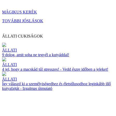
MÁGIKUS KERÉK
TOVÁBBI JÓSLÁSOK
ÁLLATI CUKISÁGOK
ÁLLATI
9 dolog, amit soha ne tegyél a kutyáddal!
ÁLLATI
4 jel, hogy a macskád túl stresszes! - Vedd észre időben a jeleket!
ÁLLATI
Így válaszd ki a személyiségedhez és életstílusodhoz leginkább illő
kutyafajtát - Izgalmas útmutató