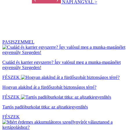
NAPI ANGYAL >
PASISZEMMEL
Család és karrier egyszerre? Így valósul meg a munka-magánélet
egyensúly Szegeden!
FÉSZEK
Hogyan alakítsd át a fürdőszobát biztonságos térré?
FÉSZEK
Tartós padlóburkolat titka: az aljzatkiegyenlítés
FÉSZEK