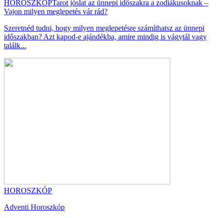
HOROSZKÓP
Tarot jóslat az ünnepi időszakra a zodiákusoknak –
Vajon milyen meglepetés vár rád?
Szeretnéd tudni, hogy milyen meglepetésre számíthatsz az ünnepi
időszakban? Azt kapod-e ajándékba, amire mindig is vágytál vagy
találk...
HOROSZKÓP
Adventi Horoszkóp