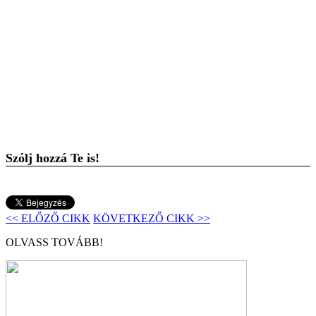
Szólj hozzá Te is!
<< ELŐZŐ CIKK
KÖVETKEZŐ CIKK >>
OLVASS TOVÁBB!