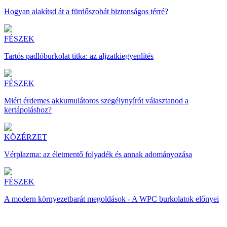
Hogyan alakítsd át a fürdőszobát biztonságos térré?
FÉSZEK
Tartós padlóburkolat titka: az aljzatkiegyenlítés
FÉSZEK
Miért érdemes akkumulátoros szegélynyírót választanod a
kertápoláshoz?
KÖZÉRZET
Vérplazma: az életmentő folyadék és annak adományozása
FÉSZEK
A modern környezetbarát megoldások - A WPC burkolatok előnyei