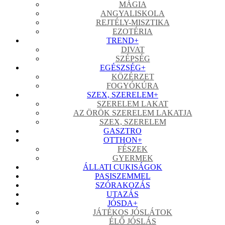
MÁGIA
ANGYALISKOLA
REJTÉLY-MISZTIKA
EZOTÉRIA
TREND
+
DIVAT
SZÉPSÉG
EGÉSZSÉG
+
KÖZÉRZET
FOGYÓKÚRA
SZEX, SZERELEM
+
SZERELEM LAKAT
AZ ÖRÖK SZERELEM LAKATJA
SZEX, SZERELEM
GASZTRO
OTTHON
+
FÉSZEK
GYERMEK
ÁLLATI CUKISÁGOK
PASISZEMMEL
SZÓRAKOZÁS
UTAZÁS
JÓSDA
+
JÁTÉKOS JÓSLÁTOK
ÉLŐ JÓSLÁS