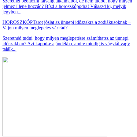
Szeretnél beöltözni farsang alkalmából, de nem tudod, hogy milyen
jelmez illene hozzád? Bízd a horoszkópodra! Válaszd ki, melyik
jegyben...
HOROSZKÓP
Tarot jóslat az ünnepi időszakra a zodiákusoknak –
Vajon milyen meglepetés vár rád?
Szeretnéd tudni, hogy milyen meglepetésre számíthatsz az ünnepi
időszakban? Azt kapod-e ajándékba, amire mindig is vágytál vagy
találk...