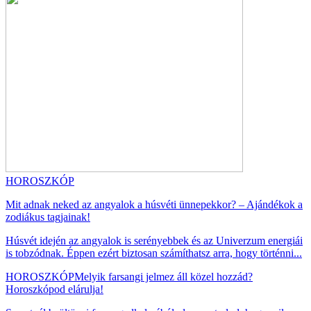
HOROSZKÓP
Mit adnak neked az angyalok a húsvéti ünnepekkor? – Ajándékok a
zodiákus tagjainak!
Húsvét idején az angyalok is serényebbek és az Univerzum energiái
is tobzódnak. Éppen ezért biztosan számíthatsz arra, hogy történni...
HOROSZKÓP
Melyik farsangi jelmez áll közel hozzád?
Horoszkópod elárulja!