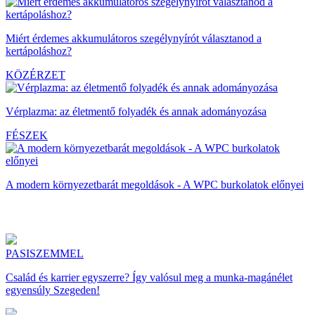
Miért érdemes akkumulátoros szegélynyírót választanod a
kertápoláshoz?
KÖZÉRZET
Vérplazma: az életmentő folyadék és annak adományozása
FÉSZEK
A modern környezetbarát megoldások - A WPC burkolatok előnyei
PASISZEMMEL
Család és karrier egyszerre? Így valósul meg a munka-magánélet
egyensúly Szegeden!