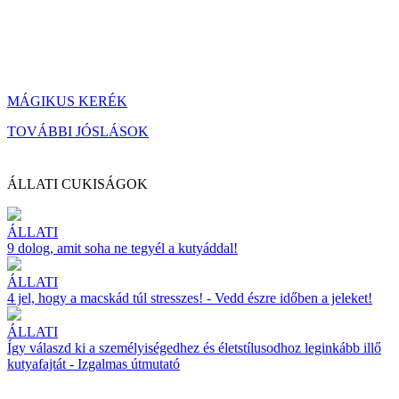
MÁGIKUS KERÉK
TOVÁBBI JÓSLÁSOK
ÁLLATI CUKISÁGOK
ÁLLATI
9 dolog, amit soha ne tegyél a kutyáddal!
ÁLLATI
4 jel, hogy a macskád túl stresszes! - Vedd észre időben a jeleket!
ÁLLATI
Így válaszd ki a személyiségedhez és életstílusodhoz leginkább illő
kutyafajtát - Izgalmas útmutató