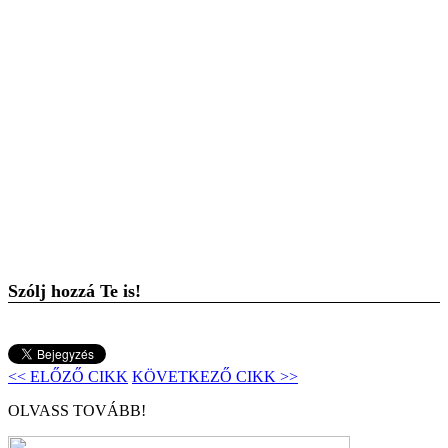
Szólj hozzá Te is!
<< ELŐZŐ CIKK
KÖVETKEZŐ CIKK >>
OLVASS TOVÁBB!