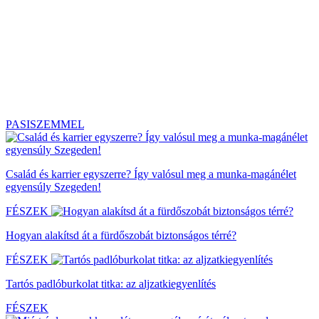
PASISZEMMEL
Család és karrier egyszerre? Így valósul meg a munka-magánélet
egyensúly Szegeden!
FÉSZEK
Hogyan alakítsd át a fürdőszobát biztonságos térré?
FÉSZEK
Tartós padlóburkolat titka: az aljzatkiegyenlítés
FÉSZEK