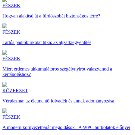
FÉSZEK
Hogyan alakítsd át a fürdőszobát biztonságos térré?
FÉSZEK
Tartós padlóburkolat titka: az aljzatkiegyenlítés
FÉSZEK
Miért érdemes akkumulátoros szegélynyírót választanod a
kertápoláshoz?
KÖZÉRZET
Vérplazma: az életmentő folyadék és annak adományozása
FÉSZEK
A modern környezetbarát megoldások - A WPC burkolatok előnyei