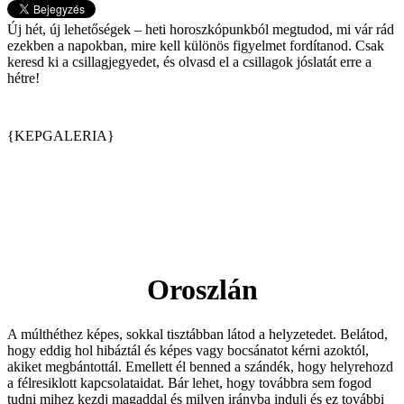
Új hét, új lehetőségek – heti horoszkópunkból megtudod, mi vár rád
ezekben a napokban, mire kell különös figyelmet fordítanod. Csak
keresd ki a csillagjegyedet, és olvasd el a csillagok jóslatát erre a
hétre!
{KEPGALERIA}
Oroszlán
A múlthéthez képes, sokkal tisztábban látod a helyzetedet. Belátod,
hogy eddig hol hibáztál és képes vagy bocsánatot kérni azoktól,
akiket megbántottál. Emellett él benned a szándék, hogy helyrehozd
a félresiklott kapcsolataidat. Bár lehet, hogy továbbra sem fogod
tudni mihez kezdj magaddal és milyen irányba indulj és ez további