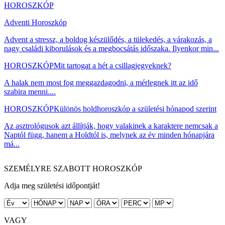
HOROSZKÓP
Adventi Horoszkóp
Advent a stressz, a boldog készülődés, a tülekedés, a várakozás, a
nagy családi kiborulások és a megbocsátás időszaka. Ilyenkor min...
HOROSZKÓP
Mit tartogat a hét a csillagjegyeknek?
A halak nem most fog meggazdagodni, a mérlegnek itt az idő
szabira menni....
HOROSZKÓP
Különös holdhoroszkóp a születési hónapod szerint
Az asztrológusok azt állítják, hogy valakinek a karaktere nemcsak a
Naptól függ, hanem a Holdtól is, melynek az év minden hónapjára
má...
SZEMÉLYRE SZABOTT HOROSZKÓP
Adja meg születési időpontját!
VAGY