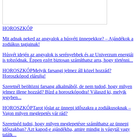
HOROSZKÓP
Mit adnak neked az angyalok a húsvéti ünnepekkor? – Ajándékok a
zodiákus tagjainak!
Húsvét idején az angyalok is serényebbek és az Univerzum energiái
is tobzódnak. Éppen ezért biztosan számíthatsz arra, hogy történni...
HOROSZKÓP
Melyik farsangi jelmez áll közel hozzád?
Horoszkópod elárulja!
Szeretnél beöltözni farsang alkalmából, de nem tudod, hogy milyen
jelmez illene hozzád? Bízd a horoszkópodra! Válaszd ki, melyik
jegyben...
HOROSZKÓP
Tarot jóslat az ünnepi időszakra a zodiákusoknak –
Vajon milyen meglepetés vár rád?
Szeretnéd tudni, hogy milyen meglepetésre számíthatsz az ünnepi
időszakban? Azt kapod-e ajándékba, amire mindig is vágytál vagy
találk...