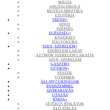
MÁGIA
ANGYALISKOLA
REJTÉLY-MISZTIKA
EZOTÉRIA
TREND
+
DIVAT
SZÉPSÉG
EGÉSZSÉG
+
KÖZÉRZET
FOGYÓKÚRA
SZEX, SZERELEM
+
SZERELEM LAKAT
AZ ÖRÖK SZERELEM LAKATJA
SZEX, SZERELEM
GASZTRO
OTTHON
+
FÉSZEK
GYERMEK
ÁLLATI CUKISÁGOK
PASISZEMMEL
SZÓRAKOZÁS
UTAZÁS
JÓSDA
+
JÁTÉKOS JÓSLÁTOK
ÉLŐ JÓSLÁS