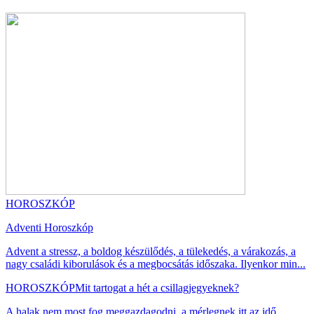
HOROSZKÓP
Adventi Horoszkóp
Advent a stressz, a boldog készülődés, a tülekedés, a várakozás, a
nagy családi kiborulások és a megbocsátás időszaka. Ilyenkor min...
HOROSZKÓP
Mit tartogat a hét a csillagjegyeknek?
A halak nem most fog meggazdagodni, a mérlegnek itt az idő