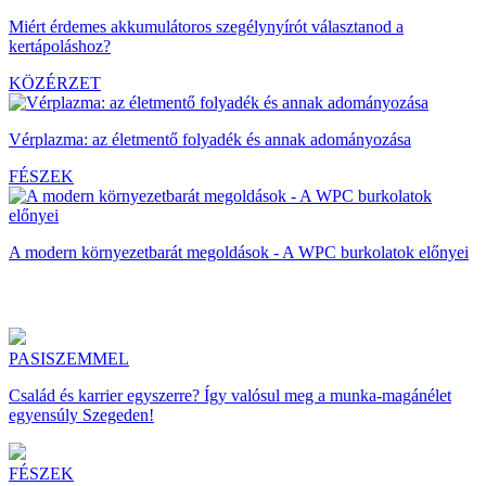
Miért érdemes akkumulátoros szegélynyírót választanod a
kertápoláshoz?
KÖZÉRZET
Vérplazma: az életmentő folyadék és annak adományozása
FÉSZEK
A modern környezetbarát megoldások - A WPC burkolatok előnyei
PASISZEMMEL
Család és karrier egyszerre? Így valósul meg a munka-magánélet
egyensúly Szegeden!
FÉSZEK