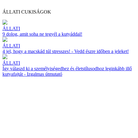
ÁLLATI CUKISÁGOK
ÁLLATI
9 dolog, amit soha ne tegyél a kutyáddal!
ÁLLATI
4 jel, hogy a macskád túl stresszes! - Vedd észre időben a jeleket!
ÁLLATI
Így válaszd ki a személyiségedhez és életstílusodhoz leginkább illő
kutyafajtát - Izgalmas útmutató