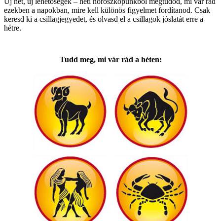
Új hét, új lehetőségek – heti horoszkópunkból megtudod, mi vár rád
ezekben a napokban, mire kell különös figyelmet fordítanod. Csak
keresd ki a csillagjegyedet, és olvasd el a csillagok jóslatát erre a
hétre.
Tudd meg, mi vár rád a héten: