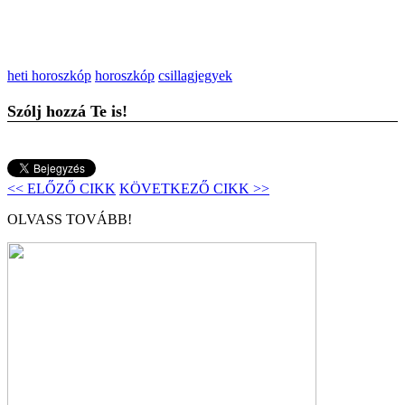
heti horoszkóp
horoszkóp
csillagjegyek
Szólj hozzá Te is!
<< ELŐZŐ CIKK
KÖVETKEZŐ CIKK >>
OLVASS TOVÁBB!