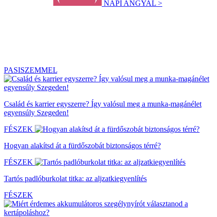
NAPI ANGYAL >
PASISZEMMEL
Család és karrier egyszerre? Így valósul meg a munka-magánélet
egyensúly Szegeden!
FÉSZEK
Hogyan alakítsd át a fürdőszobát biztonságos térré?
FÉSZEK
Tartós padlóburkolat titka: az aljzatkiegyenlítés
FÉSZEK