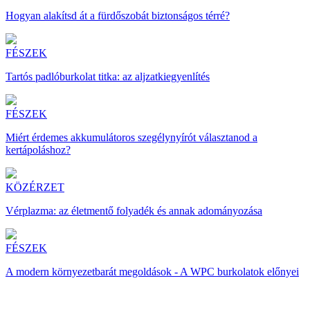
Hogyan alakítsd át a fürdőszobát biztonságos térré?
FÉSZEK
Tartós padlóburkolat titka: az aljzatkiegyenlítés
FÉSZEK
Miért érdemes akkumulátoros szegélynyírót választanod a
kertápoláshoz?
KÖZÉRZET
Vérplazma: az életmentő folyadék és annak adományozása
FÉSZEK
A modern környezetbarát megoldások - A WPC burkolatok előnyei