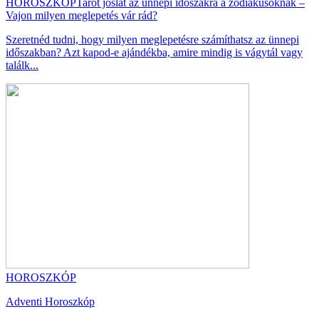
HOROSZKÓP
Tarot jóslat az ünnepi időszakra a zodiákusoknak –
Vajon milyen meglepetés vár rád?
Szeretnéd tudni, hogy milyen meglepetésre számíthatsz az ünnepi
időszakban? Azt kapod-e ajándékba, amire mindig is vágytál vagy
találk...
HOROSZKÓP
Adventi Horoszkóp