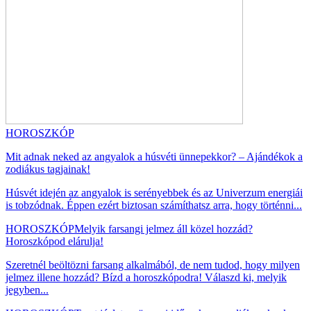
HOROSZKÓP
Mit adnak neked az angyalok a húsvéti ünnepekkor? – Ajándékok a
zodiákus tagjainak!
Húsvét idején az angyalok is serényebbek és az Univerzum energiái
is tobzódnak. Éppen ezért biztosan számíthatsz arra, hogy történni...
HOROSZKÓP
Melyik farsangi jelmez áll közel hozzád?
Horoszkópod elárulja!
Szeretnél beöltözni farsang alkalmából, de nem tudod, hogy milyen
jelmez illene hozzád? Bízd a horoszkópodra! Válaszd ki, melyik
jegyben...