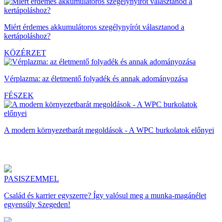
Miért érdemes akkumulátoros szegélynyírót választanod a
kertápoláshoz?
KÖZÉRZET
Vérplazma: az életmentő folyadék és annak adományozása
FÉSZEK
A modern környezetbarát megoldások - A WPC burkolatok előnyei
PASISZEMMEL
Család és karrier egyszerre? Így valósul meg a munka-magánélet
egyensúly Szegeden!