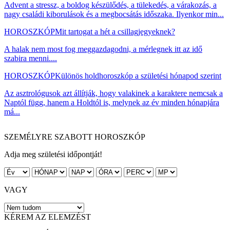
Advent a stressz, a boldog készülődés, a tülekedés, a várakozás, a
nagy családi kiborulások és a megbocsátás időszaka. Ilyenkor min...
HOROSZKÓP
Mit tartogat a hét a csillagjegyeknek?
A halak nem most fog meggazdagodni, a mérlegnek itt az idő
szabira menni....
HOROSZKÓP
Különös holdhoroszkóp a születési hónapod szerint
Az asztrológusok azt állítják, hogy valakinek a karaktere nemcsak a
Naptól függ, hanem a Holdtól is, melynek az év minden hónapjára
má...
SZEMÉLYRE SZABOTT HOROSZKÓP
Adja meg születési időpontját!
VAGY
KÉREM AZ ELEMZÉST