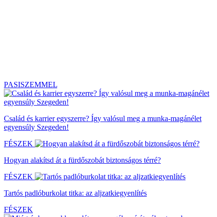
PASISZEMMEL
Család és karrier egyszerre? Így valósul meg a munka-magánélet
egyensúly Szegeden!
FÉSZEK
Hogyan alakítsd át a fürdőszobát biztonságos térré?
FÉSZEK
Tartós padlóburkolat titka: az aljzatkiegyenlítés
FÉSZEK