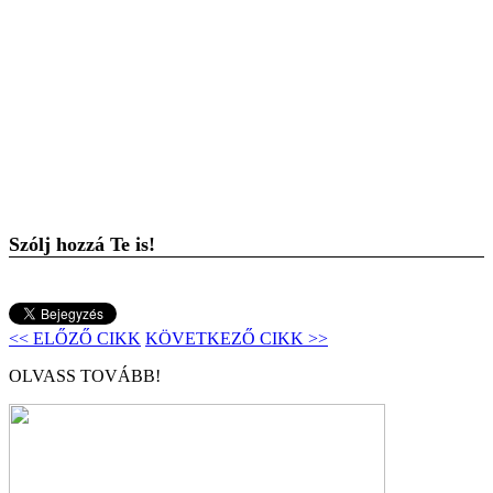
Szólj hozzá Te is!
<< ELŐZŐ CIKK
KÖVETKEZŐ CIKK >>
OLVASS TOVÁBB!