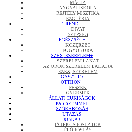
MÁGIA
ANGYALISKOLA
REJTÉLY-MISZTIKA
EZOTÉRIA
TREND
+
DIVAT
SZÉPSÉG
EGÉSZSÉG
+
KÖZÉRZET
FOGYÓKÚRA
SZEX, SZERELEM
+
SZERELEM LAKAT
AZ ÖRÖK SZERELEM LAKATJA
SZEX, SZERELEM
GASZTRO
OTTHON
+
FÉSZEK
GYERMEK
ÁLLATI CUKISÁGOK
PASISZEMMEL
SZÓRAKOZÁS
UTAZÁS
JÓSDA
+
JÁTÉKOS JÓSLÁTOK
ÉLŐ JÓSLÁS