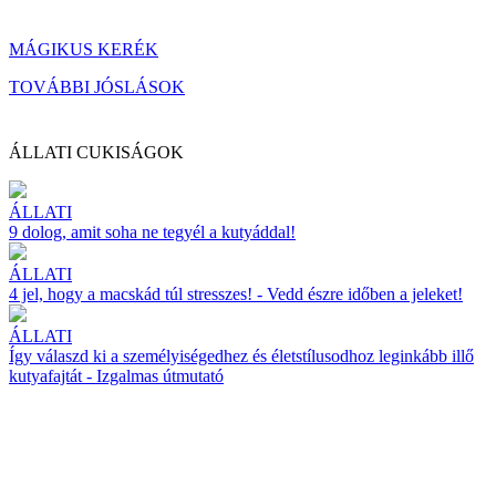
MÁGIKUS KERÉK
TOVÁBBI JÓSLÁSOK
ÁLLATI CUKISÁGOK
ÁLLATI
9 dolog, amit soha ne tegyél a kutyáddal!
ÁLLATI
4 jel, hogy a macskád túl stresszes! - Vedd észre időben a jeleket!
ÁLLATI
Így válaszd ki a személyiségedhez és életstílusodhoz leginkább illő
kutyafajtát - Izgalmas útmutató