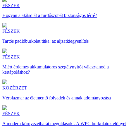
FÉSZEK
Hogyan alakítsd át a fürdőszobát biztonságos térré?
FÉSZEK
Tartós padlóburkolat titka: az aljzatkiegyenlítés
FÉSZEK
Miért érdemes akkumulátoros szegélynyírót választanod a
kertápoláshoz?
KÖZÉRZET
Vérplazma: az életmentő folyadék és annak adományozása
FÉSZEK
A modern környezetbarát megoldások - A WPC burkolatok előnyei