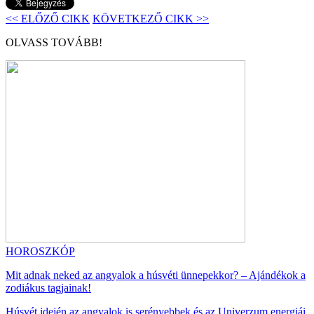
<< ELŐZŐ CIKK
KÖVETKEZŐ CIKK >>
OLVASS TOVÁBB!
HOROSZKÓP
Mit adnak neked az angyalok a húsvéti ünnepekkor? – Ajándékok a
zodiákus tagjainak!
Húsvét idején az angyalok is serényebbek és az Univerzum energiái