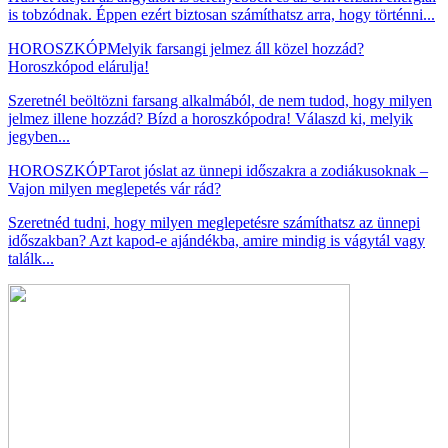
is tobzódnak. Éppen ezért biztosan számíthatsz arra, hogy történni...
HOROSZKÓP
Melyik farsangi jelmez áll közel hozzád?
Horoszkópod elárulja!
Szeretnél beöltözni farsang alkalmából, de nem tudod, hogy milyen
jelmez illene hozzád? Bízd a horoszkópodra! Válaszd ki, melyik
jegyben...
HOROSZKÓP
Tarot jóslat az ünnepi időszakra a zodiákusoknak –
Vajon milyen meglepetés vár rád?
Szeretnéd tudni, hogy milyen meglepetésre számíthatsz az ünnepi
időszakban? Azt kapod-e ajándékba, amire mindig is vágytál vagy
találk...