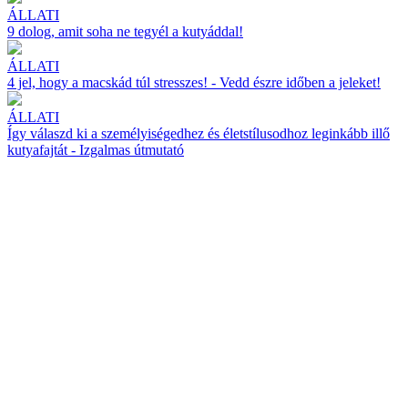
ÁLLATI
9 dolog, amit soha ne tegyél a kutyáddal!
ÁLLATI
4 jel, hogy a macskád túl stresszes! - Vedd észre időben a jeleket!
ÁLLATI
Így válaszd ki a személyiségedhez és életstílusodhoz leginkább illő
kutyafajtát - Izgalmas útmutató