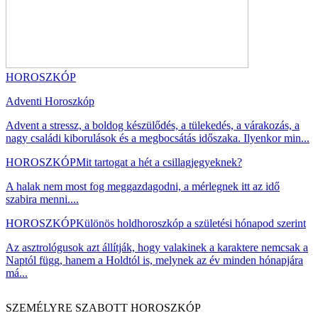
HOROSZKÓP
Adventi Horoszkóp
Advent a stressz, a boldog készülődés, a tülekedés, a várakozás, a
nagy családi kiborulások és a megbocsátás időszaka. Ilyenkor min...
HOROSZKÓP
Mit tartogat a hét a csillagjegyeknek?
A halak nem most fog meggazdagodni, a mérlegnek itt az idő
szabira menni....
HOROSZKÓP
Különös holdhoroszkóp a születési hónapod szerint
Az asztrológusok azt állítják, hogy valakinek a karaktere nemcsak a
Naptól függ, hanem a Holdtól is, melynek az év minden hónapjára
má...
SZEMÉLYRE SZABOTT HOROSZKÓP