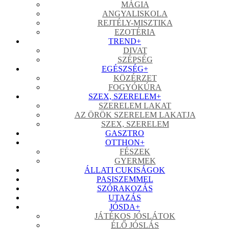
MÁGIA
ANGYALISKOLA
REJTÉLY-MISZTIKA
EZOTÉRIA
TREND
+
DIVAT
SZÉPSÉG
EGÉSZSÉG
+
KÖZÉRZET
FOGYÓKÚRA
SZEX, SZERELEM
+
SZERELEM LAKAT
AZ ÖRÖK SZERELEM LAKATJA
SZEX, SZERELEM
GASZTRO
OTTHON
+
FÉSZEK
GYERMEK
ÁLLATI CUKISÁGOK
PASISZEMMEL
SZÓRAKOZÁS
UTAZÁS
JÓSDA
+
JÁTÉKOS JÓSLÁTOK
ÉLŐ JÓSLÁS