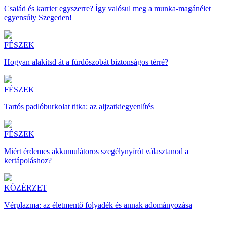
Család és karrier egyszerre? Így valósul meg a munka-magánélet
egyensúly Szegeden!
FÉSZEK
Hogyan alakítsd át a fürdőszobát biztonságos térré?
FÉSZEK
Tartós padlóburkolat titka: az aljzatkiegyenlítés
FÉSZEK
Miért érdemes akkumulátoros szegélynyírót választanod a
kertápoláshoz?
KÖZÉRZET
Vérplazma: az életmentő folyadék és annak adományozása