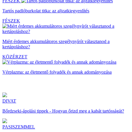
FÉSZEK
Tartós padlóburkolat titka: az aljzatkiegyenlítés
FÉSZEK
Miért érdemes akkumulátoros szegélynyírót választanod a
kertápoláshoz?
KÖZÉRZET
Vérplazma: az életmentő folyadék és annak adományozása
DIVAT
Bőrdzseki-ápolási tippek - Hogyan őrizd meg a kabát tartósságát?
PASISZEMMEL