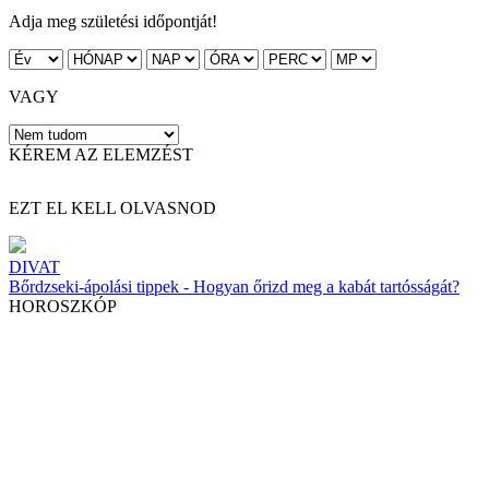
Adja meg születési időpontját!
VAGY
KÉREM AZ ELEMZÉST
EZT EL KELL OLVASNOD
DIVAT
Bőrdzseki-ápolási tippek - Hogyan őrizd meg a kabát tartósságát?
HOROSZKÓP