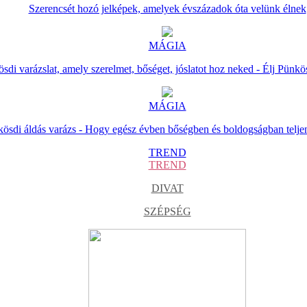
Szerencsét hozó jelképek, amelyek évszázadok óta velünk élnek
MÁGIA
sdi varázslat, amely szerelmet, bőséget, jóslatot hoz neked - Élj Pünkö
MÁGIA
ösdi áldás varázs - Hogy egész évben bőségben és boldogságban telje
TREND
TREND
DIVAT
SZÉPSÉG