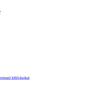
?
dennapi kihívásokat