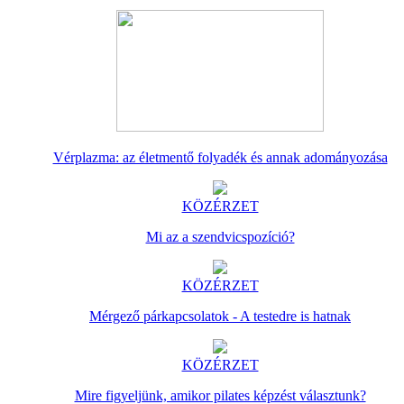
Vérplazma: az életmentő folyadék és annak adományozása
KÖZÉRZET
Mi az a szendvicspozíció?
KÖZÉRZET
Mérgező párkapcsolatok - A testedre is hatnak
KÖZÉRZET
Mire figyeljünk, amikor pilates képzést választunk?