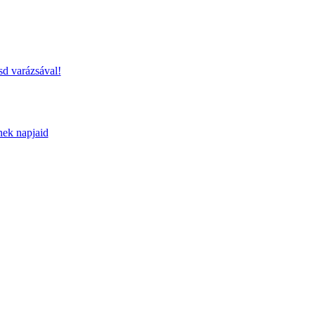
sd varázsával!
nek napjaid