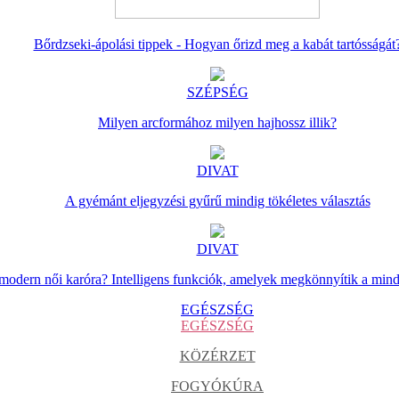
Bőrdzseki-ápolási tippek - Hogyan őrizd meg a kabát tartósságát
SZÉPSÉG
Milyen arcformához milyen hajhossz illik?
DIVAT
A gyémánt eljegyzési gyűrű mindig tökéletes választás
DIVAT
 modern női karóra? Intelligens funkciók, amelyek megkönnyítik a min
EGÉSZSÉG
EGÉSZSÉG
KÖZÉRZET
FOGYÓKÚRA