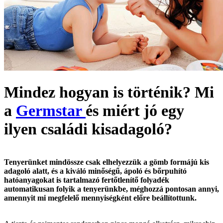
Mindez hogyan is történik? Mi
a
Germstar
és miért jó egy
ilyen családi kisadagoló?
Tenyerünket mindössze csak elhelyezzük a gömb formájú kis
adagoló alatt, és a kiváló minőségű, ápoló és bőrpuhító
hatóanyagokat is tartalmazó fertőtlenítő folyadék
automatikusan folyik a tenyerünkbe, méghozzá pontosan annyi,
amennyit mi megfelelő mennyiségként előre beállítottunk.