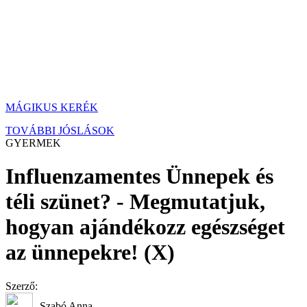
MÁGIKUS KERÉK
TOVÁBBI JÓSLÁSOK
GYERMEK
Influenzamentes Ünnepek és
téli szünet? - Megmutatjuk,
hogyan ajándékozz egészséget
az ünnepekre! (X)
Szerző:
Szabó Anna