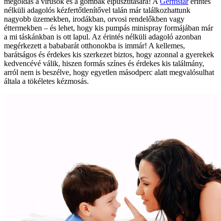
megoldás a vírusok és a gombák elpusztítására! A
Germstar
érintés
nélküli adagolós kézfertőtlenítővel talán már találkozhattunk
nagyobb üzemekben, irodákban, orvosi rendelőkben vagy
éttermekben – és lehet, hogy kis pumpás minispray formájában már
a mi táskánkban is ott lapul. Az érintés nélküli adagoló azonban
megérkezett a bababarát otthonokba is immár! A kellemes,
barátságos és érdekes kis szerkezet biztos, hogy azonnal a gyerekek
kedvencévé válik, hiszen formás színes és érdekes kis találmány,
arról nem is beszélve, hogy egyetlen másodperc alatt megvalósulhat
általa a tökéletes kézmosás.