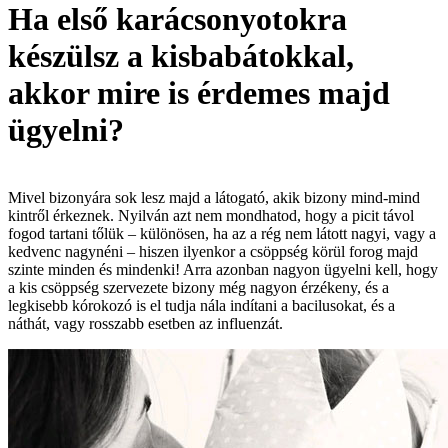
Ha első karácsonyotokra
készülsz a kisbabátokkal,
akkor mire is érdemes majd
ügyelni?
Mivel bizonyára sok lesz majd a látogató, akik bizony mind-mind
kintről érkeznek. Nyilván azt nem mondhatod, hogy a picit távol
fogod tartani tőlük – különösen, ha az a rég nem látott nagyi, vagy a
kedvenc nagynéni – hiszen ilyenkor a csöppség körül forog majd
szinte minden és mindenki! Arra azonban nagyon ügyelni kell, hogy
a kis csöppség szervezete bizony még nagyon érzékeny, és a
legkisebb kórokozó is el tudja nála indítani a bacilusokat, és a
náthát, vagy rosszabb esetben az influenzát.