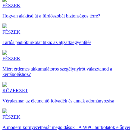
FÉSZEK
Hogyan alakítsd át a fürdőszobát biztonságos térré?
FÉSZEK
Tartós padlóburkolat titka: az aljzatkiegyenlítés
FÉSZEK
Miért érdemes akkumulátoros szegélynyírót választanod a
kertápoláshoz?
KÖZÉRZET
Vérplazma: az életmentő folyadék és annak adományozása
FÉSZEK
A modern környezetbarát megoldások - A WPC burkolatok előnyei