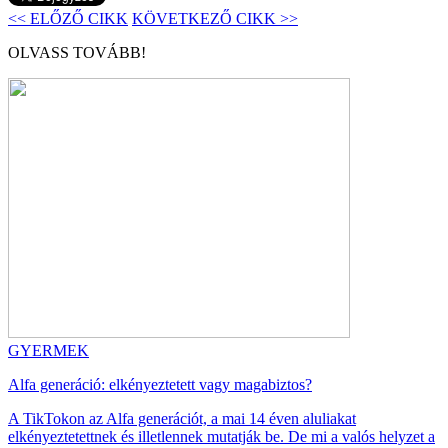
<< ELŐZŐ CIKK
KÖVETKEZŐ CIKK >>
OLVASS TOVÁBB!
GYERMEK
Alfa generáció: elkényeztetett vagy magabiztos?
A TikTokon az Alfa generációt, a mai 14 éven aluliakat
elkényeztetettnek és illetlennek mutatják be. De mi a valós helyzet a