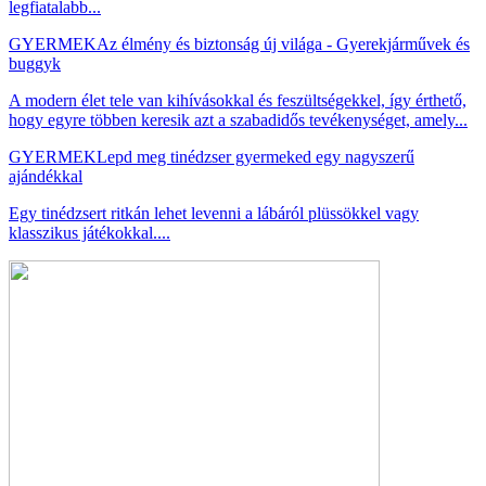
legfiatalabb...
GYERMEK
Az élmény és biztonság új világa - Gyerekjárművek és
buggyk
A modern élet tele van kihívásokkal és feszültségekkel, így érthető,
hogy egyre többen keresik azt a szabadidős tevékenységet, amely...
GYERMEK
Lepd meg tinédzser gyermeked egy nagyszerű
ajándékkal
Egy tinédzsert ritkán lehet levenni a lábáról plüssökkel vagy
klasszikus játékokkal....