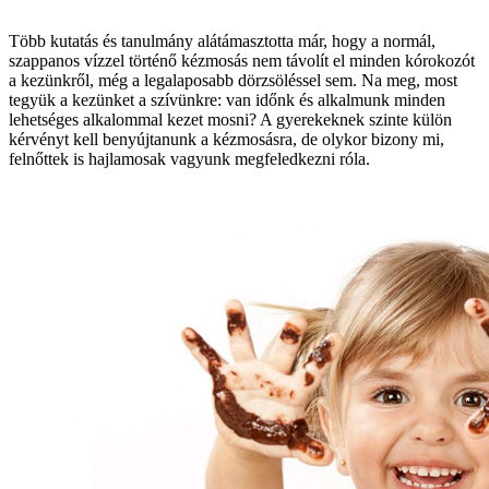
Több kutatás és tanulmány alátámasztotta már, hogy a normál,
szappanos vízzel történő kézmosás nem távolít el minden kórokozót
a kezünkről, még a legalaposabb dörzsöléssel sem. Na meg, most
tegyük a kezünket a szívünkre: van időnk és alkalmunk minden
lehetséges alkalommal kezet mosni? A gyerekeknek szinte külön
kérvényt kell benyújtanunk a kézmosásra, de olykor bizony mi,
felnőttek is hajlamosak vagyunk megfeledkezni róla.