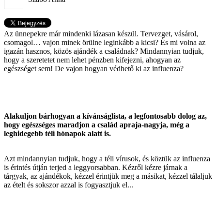
Az ünnepekre már mindenki lázasan készül. Tervezget, vásárol,
csomagol… vajon minek örülne leginkább a kicsi? És mi volna az
igazán hasznos, közös ajándék a családnak? Mindannyian tudjuk,
hogy a szeretetet nem lehet pénzben kifejezni, ahogyan az
egészséget sem! De vajon hogyan védhető ki az influenza?
Alakuljon bárhogyan a kívánságlista, a legfontosabb dolog az,
hogy egészséges maradjon a család apraja-nagyja, még a
leghidegebb téli hónapok alatt is.
Azt mindannyian tudjuk, hogy a téli vírusok, és köztük az influenza
is érintés útján terjed a leggyorsabban. Kézről kézre járnak a
tárgyak, az ajándékok, kézzel érintjük meg a másikat, kézzel tálaljuk
az ételt és sokszor azzal is fogyasztjuk el...