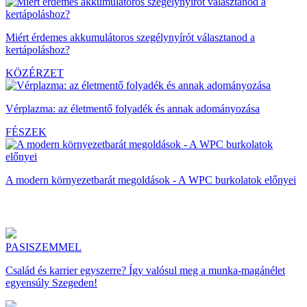
Miért érdemes akkumulátoros szegélynyírót választanod a
kertápoláshoz?
KÖZÉRZET
Vérplazma: az életmentő folyadék és annak adományozása
FÉSZEK
A modern környezetbarát megoldások - A WPC burkolatok előnyei
PASISZEMMEL
Család és karrier egyszerre? Így valósul meg a munka-magánélet
egyensúly Szegeden!