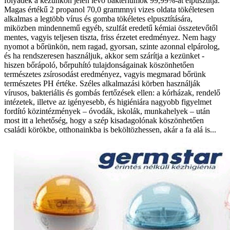
folyadék a kezünkön jelen lévő baktériumok 99,99%-át elpusztítja.
Magas értékű 2 propanol 70,0 grammnyi vizes oldata tökéletesen
alkalmas a legtöbb vírus és gomba tökéletes elpusztítására,
miközben mindennemű egyéb, szulfát eredetű kémiai összetevőtől
mentes, vagyis teljesen tiszta, friss érzetet eredményez. Nem hagy
nyomot a bőrünkön, nem ragad, gyorsan, szinte azonnal elpárolog,
és ha rendszeresen használjuk, akkor sem szárítja a kezünket -
hiszen bőrápoló, bőrpuhító tulajdonságainak köszönhetően
természetes zsírosodást eredményez, vagyis megmarad bőrünk
természetes PH értéke. Széles alkalmazási körben használják
vírusos, bakteriális és gombás fertőzések ellen: a kórházak, rendelő
intézetek, illetve az igényesebb, és higiéniára nagyobb figyelmet
fordító közintézmények – óvodák, iskolák, munkahelyek – után
most itt a lehetőség, hogy a szép kisadagolónak köszönhetően
családi körökbe, otthonainkba is beköltözhessen, akár a fa alá is...