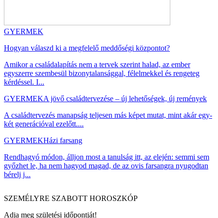
GYERMEK
Hogyan válaszd ki a megfelelő meddőségi központot?
Amikor a családalapítás nem a tervek szerint halad, az ember
egyszerre szembesül bizonytalansággal, félelmekkel és rengeteg
kérdéssel. I...
GYERMEK
A jövő családtervezése – új lehetőségek, új remények
A családtervezés manapság teljesen más képet mutat, mint akár egy-
két generációval ezelőtt....
GYERMEK
Házi farsang
Rendhagyó módon, álljon most a tanulság itt, az elején: semmi sem
győzhet le, ha nem hagyod magad, de az ovis farsangra nyugodtan
bérelj j...
SZEMÉLYRE SZABOTT HOROSZKÓP
Adja meg születési időpontját!