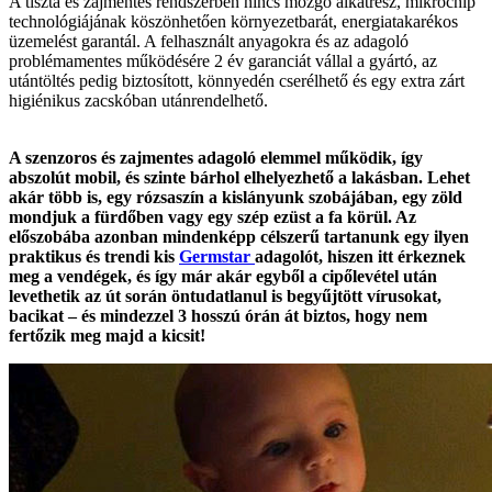
A tiszta és zajmentes rendszerben nincs mozgó alkatrész, mikrochip
technológiájának köszönhetően környezetbarát, energiatakarékos
üzemelést garantál. A felhasznált anyagokra és az adagoló
problémamentes működésére 2 év garanciát vállal a gyártó, az
utántöltés pedig biztosított, könnyedén cserélhető és egy extra zárt
higiénikus zacskóban utánrendelhető.
A szenzoros és zajmentes adagoló elemmel működik, így
abszolút mobil, és szinte bárhol elhelyezhető a lakásban. Lehet
akár több is, egy rózsaszín a kislányunk szobájában, egy zöld
mondjuk a fürdőben vagy egy szép ezüst a fa körül. Az
előszobába azonban mindenképp célszerű tartanunk egy ilyen
praktikus és trendi kis
Germstar
adagolót, hiszen itt érkeznek
meg a vendégek, és így már akár egyből a cipőlevétel után
levethetik az út során öntudatlanul is begyűjtött vírusokat,
bacikat – és mindezzel 3 hosszú órán át biztos, hogy nem
fertőzik meg majd a kicsit!