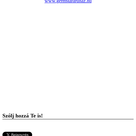
www.germstararuhaz.hu
Szólj hozzá Te is!