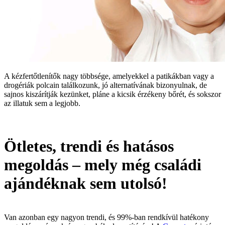
A kézfertőtlenítők nagy többsége, amelyekkel a patikákban vagy a
drogériák polcain találkozunk, jó alternatívának bizonyulnak, de
sajnos kiszárítják kezünket, pláne a kicsik érzékeny bőrét, és sokszor
az illatuk sem a legjobb.
Ötletes, trendi és hatásos
megoldás – mely még családi
ajándéknak sem utolsó!
Van azonban egy nagyon trendi, és 99%-ban rendkívül hatékony