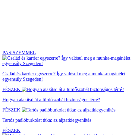
PASISZEMMEL
Család és karrier egyszerre? Így valósul meg a munka-magánélet
egyensúly Szegeden!
FÉSZEK
Hogyan alakítsd át a fürdőszobát biztonságos térré?
FÉSZEK
Tartós padlóburkolat titka: az aljzatkiegyenlítés
FÉSZEK