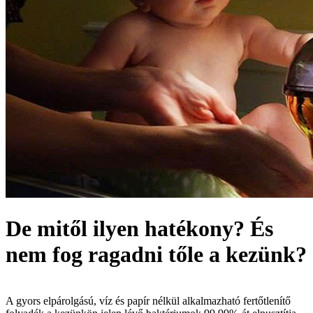
De mitől ilyen hatékony? És
nem fog ragadni tőle a kezünk?
A gyors elpárolgású, víz és papír nélkül alkalmazható fertőtlenítő