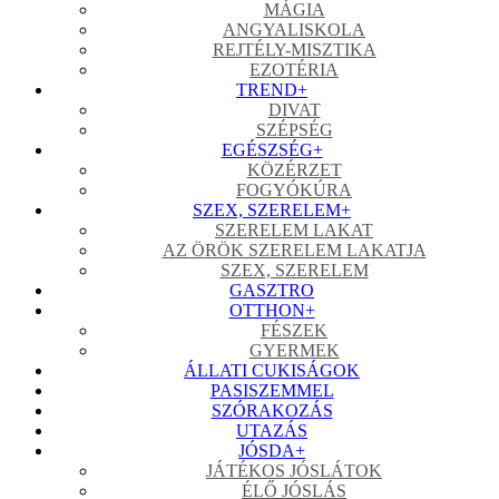
MÁGIA
ANGYALISKOLA
REJTÉLY-MISZTIKA
EZOTÉRIA
TREND
+
DIVAT
SZÉPSÉG
EGÉSZSÉG
+
KÖZÉRZET
FOGYÓKÚRA
SZEX, SZERELEM
+
SZERELEM LAKAT
AZ ÖRÖK SZERELEM LAKATJA
SZEX, SZERELEM
GASZTRO
OTTHON
+
FÉSZEK
GYERMEK
ÁLLATI CUKISÁGOK
PASISZEMMEL
SZÓRAKOZÁS
UTAZÁS
JÓSDA
+
JÁTÉKOS JÓSLÁTOK
ÉLŐ JÓSLÁS