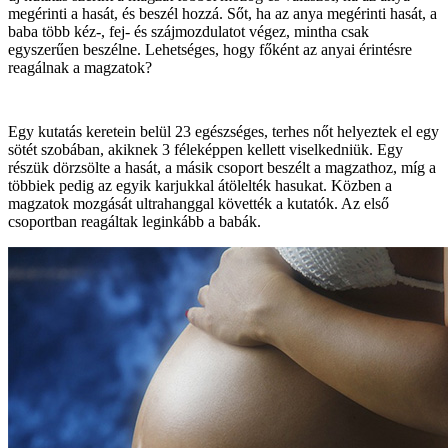
megérinti a hasát, és beszél hozzá. Sőt, ha az anya megérinti hasát, a
baba több kéz-, fej- és szájmozdulatot végez, mintha csak
egyszerűen beszélne. Lehetséges, hogy főként az anyai érintésre
reagálnak a magzatok?
Egy kutatás keretein belül 23 egészséges, terhes nőt helyeztek el egy
sötét szobában, akiknek 3 féleképpen kellett viselkedniük. Egy
részük dörzsölte a hasát, a másik csoport beszélt a magzathoz, míg a
többiek pedig az egyik karjukkal átölelték hasukat. Közben a
magzatok mozgását ultrahanggal követték a kutatók. Az első
csoportban reagáltak leginkább a babák.