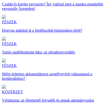
Család és karrier egyszerre? Így valósul meg a munka-magánélet
egyensúly Szegeden!
FÉSZEK
Hogyan alakítsd át a fürdőszobát biztonságos térré?
FÉSZEK
Tartós padlóburkolat titka: az aljzatkiegyenlítés
FÉSZEK
Miért érdemes akkumulátoros szegélynyírót választanod a
kertápoláshoz?
KÖZÉRZET
Vérplazma: az életmentő folyadék és annak adományozása