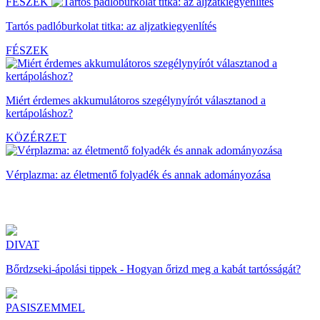
FÉSZEK
Tartós padlóburkolat titka: az aljzatkiegyenlítés
FÉSZEK
Miért érdemes akkumulátoros szegélynyírót választanod a
kertápoláshoz?
KÖZÉRZET
Vérplazma: az életmentő folyadék és annak adományozása
DIVAT
Bőrdzseki-ápolási tippek - Hogyan őrizd meg a kabát tartósságát?
PASISZEMMEL