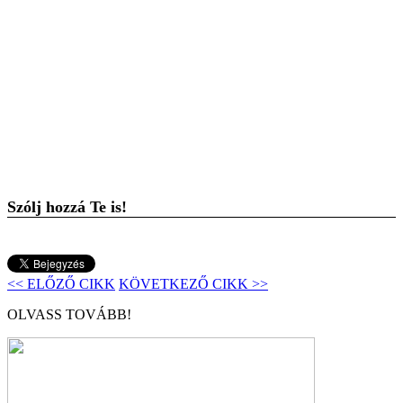
Szólj hozzá Te is!
<< ELŐZŐ CIKK
KÖVETKEZŐ CIKK >>
OLVASS TOVÁBB!