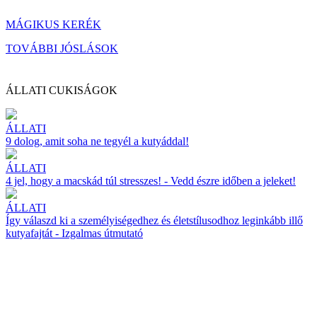
MÁGIKUS KERÉK
TOVÁBBI JÓSLÁSOK
ÁLLATI CUKISÁGOK
ÁLLATI
9 dolog, amit soha ne tegyél a kutyáddal!
ÁLLATI
4 jel, hogy a macskád túl stresszes! - Vedd észre időben a jeleket!
ÁLLATI
Így válaszd ki a személyiségedhez és életstílusodhoz leginkább illő
kutyafajtát - Izgalmas útmutató