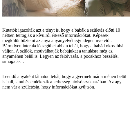
Kutatók igazolták azt a tényt is, hogy a babák a születés előtti 10
hétben felfogják a kívülről érkező információkat. Képesek
megkülönböztetni az anya anyanyelvét egy idegen nyelvtől.
Bármilyen interakció segíthet abban tehát, hogy a babád okosabbá
váljon. A szülök, motiválhatják babájukat a tanulásra még az
anyaméhen belül is. Legyen az felolvasás, a pocakhoz beszélés,
simogatás...
Leendő anyaként láthatod tehát, hogy a gyermek már a méhen belül
is hall, tanul és emlékezik a terhesség utolsó szakaszában. Az agy
nem vár a születésig, hogy információkat gyűjtsön.