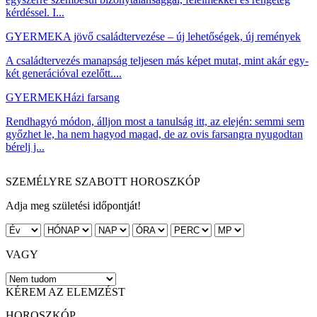
kérdéssel. I...
GYERMEK
A jövő családtervezése – új lehetőségek, új remények
A családtervezés manapság teljesen más képet mutat, mint akár egy-
két generációval ezelőtt....
GYERMEK
Házi farsang
Rendhagyó módon, álljon most a tanulság itt, az elején: semmi sem
győzhet le, ha nem hagyod magad, de az ovis farsangra nyugodtan
bérelj j...
SZEMÉLYRE SZABOTT HOROSZKÓP
Adja meg születési időpontját!
VAGY
KÉREM AZ ELEMZÉST
HOROSZKÓP