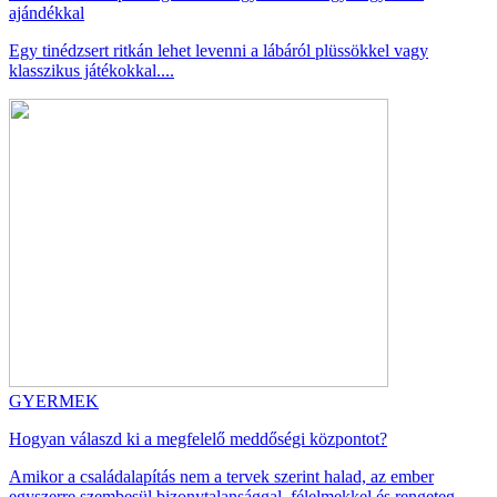
ajándékkal
Egy tinédzsert ritkán lehet levenni a lábáról plüssökkel vagy
klasszikus játékokkal....
GYERMEK
Hogyan válaszd ki a megfelelő meddőségi központot?
Amikor a családalapítás nem a tervek szerint halad, az ember
egyszerre szembesül bizonytalansággal, félelmekkel és rengeteg