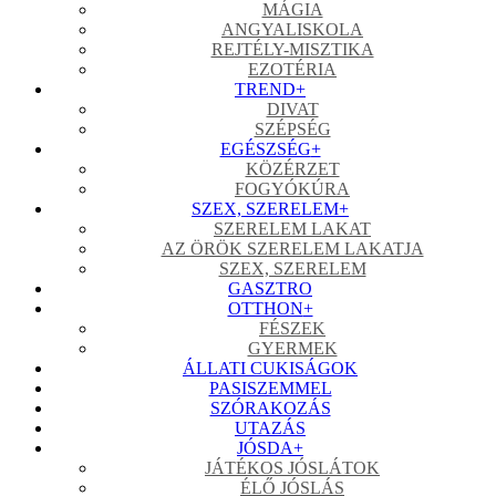
MÁGIA
ANGYALISKOLA
REJTÉLY-MISZTIKA
EZOTÉRIA
TREND
+
DIVAT
SZÉPSÉG
EGÉSZSÉG
+
KÖZÉRZET
FOGYÓKÚRA
SZEX, SZERELEM
+
SZERELEM LAKAT
AZ ÖRÖK SZERELEM LAKATJA
SZEX, SZERELEM
GASZTRO
OTTHON
+
FÉSZEK
GYERMEK
ÁLLATI CUKISÁGOK
PASISZEMMEL
SZÓRAKOZÁS
UTAZÁS
JÓSDA
+
JÁTÉKOS JÓSLÁTOK
ÉLŐ JÓSLÁS