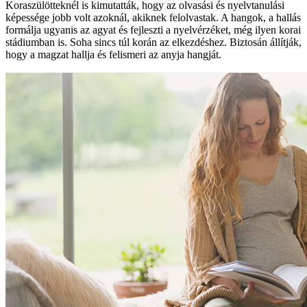
Koraszülötteknél is kimutatták, hogy az olvasási és nyelvtanulási
képessége jobb volt azoknál, akiknek felolvastak. A hangok, a hallás
formálja ugyanis az agyat és fejleszti a nyelvérzéket, még ilyen korai
stádiumban is. Soha sincs túl korán az elkezdéshez. Biztosán állítják,
hogy a magzat hallja és felismeri az anyja hangját.