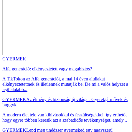
GYERMEK
Alfa generáció: elkényeztetett vagy magabiztos?
A TikTokon az Alfa generációt, a mai 14 éven aluliakat
elkényeztetettnek és illetlennek mutatják be. De mi a valós helyzet a
legfiatalabb...
GYERMEK
Az élmény és biztonság új világa - Gyerekjárművek és
buggyk
A modern élet tele van kihívásokkal és feszültségekkel, így érthető,
hogy egyre többen keresik azt a szabadidős tevékenységet, amely...
GYERMEK
Lepd meg tinédzser gyermeked egy nagyszerű