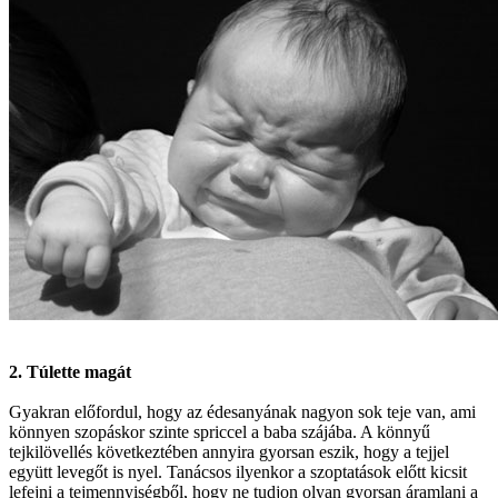
2. Túlette magát
Gyakran előfordul, hogy az édesanyának nagyon sok teje van, ami
könnyen szopáskor szinte spriccel a baba szájába. A könnyű
tejkilövellés következtében annyira gyorsan eszik, hogy a tejjel
együtt levegőt is nyel. Tanácsos ilyenkor a szoptatások előtt kicsit
lefejni a tejmennyiségből, hogy ne tudjon olyan gyorsan áramlani a