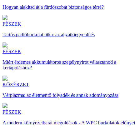
Hogyan alakítsd át a fürdőszobát biztonságos térré?
FÉSZEK
Tartós padlóburkolat titka: az aljzatkiegyenlítés
FÉSZEK
Miért érdemes akkumulátoros szegélynyírót választanod a
kertápoláshoz?
KÖZÉRZET
Vérplazma: az életmentő folyadék és annak adományozása
FÉSZEK
A modern környezetbarát megoldások - A WPC burkolatok előnyei