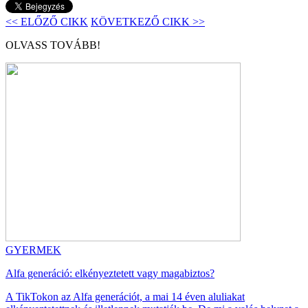
<< ELŐZŐ CIKK
KÖVETKEZŐ CIKK >>
OLVASS TOVÁBB!
GYERMEK
Alfa generáció: elkényeztetett vagy magabiztos?
A TikTokon az Alfa generációt, a mai 14 éven aluliakat