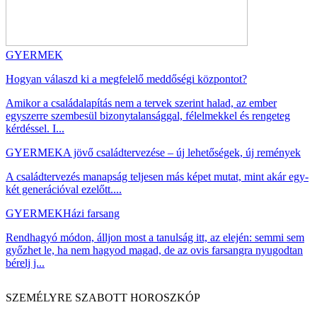
GYERMEK
Hogyan válaszd ki a megfelelő meddőségi központot?
Amikor a családalapítás nem a tervek szerint halad, az ember
egyszerre szembesül bizonytalansággal, félelmekkel és rengeteg
kérdéssel. I...
GYERMEK
A jövő családtervezése – új lehetőségek, új remények
A családtervezés manapság teljesen más képet mutat, mint akár egy-
két generációval ezelőtt....
GYERMEK
Házi farsang
Rendhagyó módon, álljon most a tanulság itt, az elején: semmi sem
győzhet le, ha nem hagyod magad, de az ovis farsangra nyugodtan
bérelj j...
SZEMÉLYRE SZABOTT HOROSZKÓP