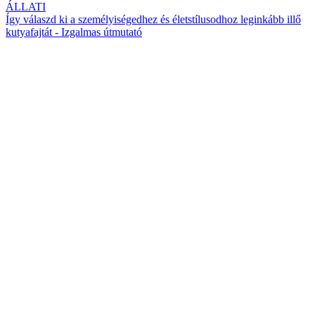
ÁLLATI
Így válaszd ki a személyiségedhez és életstílusodhoz leginkább illő
kutyafajtát - Izgalmas útmutató