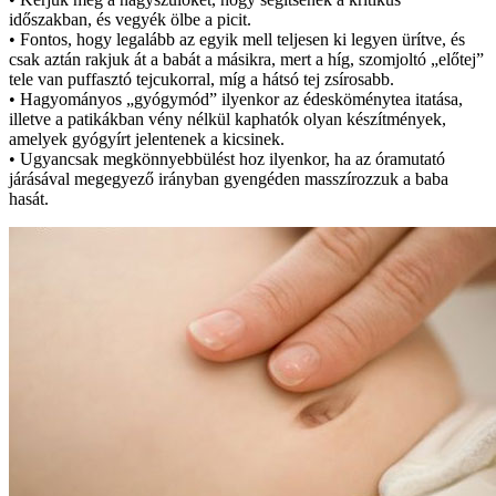
időszakban, és vegyék ölbe a picit.
• Fontos, hogy legalább az egyik mell teljesen ki legyen ürítve, és
csak aztán rakjuk át a babát a másikra, mert a híg, szomjoltó „előtej”
tele van puffasztó tejcukorral, míg a hátsó tej zsírosabb.
• Hagyományos „gyógymód” ilyenkor az édesköménytea itatása,
illetve a patikákban vény nélkül kaphatók olyan készítmények,
amelyek gyógyírt jelentenek a kicsinek.
• Ugyancsak megkönnyebbülést hoz ilyenkor, ha az óramutató
járásával megegyező irányban gyengéden masszírozzuk a baba
hasát.