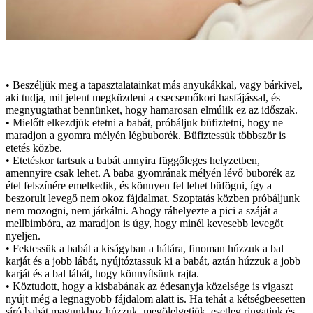
• Beszéljük meg a tapasztalatainkat más anyukákkal, vagy bárkivel,
aki tudja, mit jelent megküzdeni a csecsemőkori hasfájással, és
megnyugtathat bennünket, hogy hamarosan elmúlik ez az időszak.
• Mielőtt elkezdjük etetni a babát, próbáljuk büfiztetni, hogy ne
maradjon a gyomra mélyén légbuborék. Büfiztessük többször is
etetés közbe.
• Etetéskor tartsuk a babát annyira függőleges helyzetben,
amennyire csak lehet. A baba gyomrának mélyén lévő buborék az
étel felszínére emelkedik, és könnyen fel lehet büfögni, így a
beszorult levegő nem okoz fájdalmat. Szoptatás közben próbáljunk
nem mozogni, nem járkálni. Ahogy ráhelyezte a pici a száját a
mellbimbóra, az maradjon is úgy, hogy minél kevesebb levegőt
nyeljen.
• Fektessük a babát a kiságyban a hátára, finoman húzzuk a bal
karját és a jobb lábát, nyújtóztassuk ki a babát, aztán húzzuk a jobb
karját és a bal lábát, hogy könnyítsünk rajta.
• Köztudott, hogy a kisbabának az édesanyja közelsége is vigaszt
nyújt még a legnagyobb fájdalom alatt is. Ha tehát a kétségbeesetten
síró babát magunkhoz húzzuk, megölelgetjük, esetleg ringatjuk és