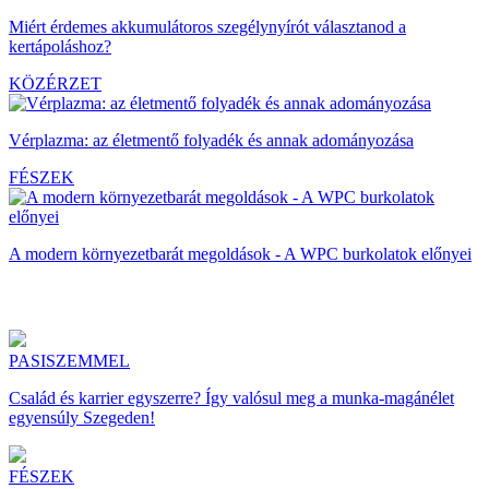
Miért érdemes akkumulátoros szegélynyírót választanod a
kertápoláshoz?
KÖZÉRZET
Vérplazma: az életmentő folyadék és annak adományozása
FÉSZEK
A modern környezetbarát megoldások - A WPC burkolatok előnyei
PASISZEMMEL
Család és karrier egyszerre? Így valósul meg a munka-magánélet
egyensúly Szegeden!
FÉSZEK