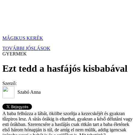
MÁGIKUS KERÉK
TOVÁBBI JÓSLÁSOK
GYERMEK
Ezt tedd a hasfájós kisbabával
Szerző:
Szabó Anna
A baba felhúzza a lábát, ökölbe szorítja a kezecskéjét és gyakran
tűzpiros lesz. A sírás órákig is eltarthat, gyakran a késő délutáni vagy
esti órákban. Szerencsére a hasfájás csak ritkán tart a baba életének
első három hónapján is túl, de amíg el nem múlik, addig igencsak