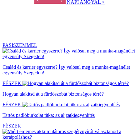
NAPI ANGYAL >
PASISZEMMEL
Család és karrier egyszerre? Így valósul meg a munka-magánélet
egyensúly Szegeden!
FÉSZEK
Hogyan alakítsd át a fürdőszobát biztonságos térré?
FÉSZEK
Tartós padlóburkolat titka: az aljzatkiegyenlítés
FÉSZEK