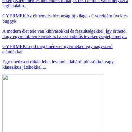
elkényeztetettnek és illetlennek mutatják be. De mi a valós helyzet a
legfiatalabb...
GYERMEK
Az élmény és biztonság új világa - Gyerekjárművek és
buggyk
A modern élet tele van kihívásokkal és feszültségekkel, így érthető,
hogy egyre többen keresik azt a szabadidős tevékenységet, amely...
GYERMEK
Lepd meg tinédzser gyermeked egy nagyszerű
ajándékkal
Egy tinédzsert ritkán lehet levenni a lábáról plüssökkel vagy
klasszikus játékokkal....