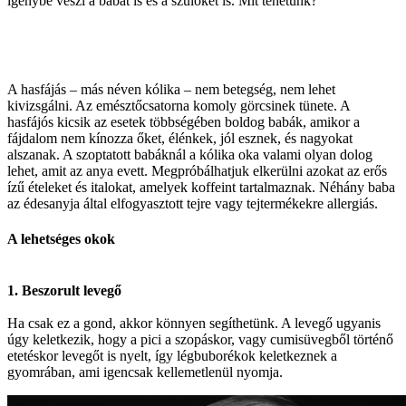
igénybe veszi a babát is és a szülőket is. Mit tehetünk?
A hasfájás – más néven kólika – nem betegség, nem lehet
kivizsgálni. Az emésztőcsatorna komoly görcsinek tünete. A
hasfájós kicsik az esetek többségében boldog babák, amikor a
fájdalom nem kínozza őket, élénkek, jól esznek, és nagyokat
alszanak. A szoptatott babáknál a kólika oka valami olyan dolog
lehet, amit az anya evett. Megpróbálhatjuk elkerülni azokat az erős
ízű ételeket és italokat, amelyek koffeint tartalmaznak. Néhány baba
az édesanyja által elfogyasztott tejre vagy tejtermékekre allergiás.
A lehetséges okok
1. Beszorult levegő
Ha csak ez a gond, akkor könnyen segíthetünk. A levegő ugyanis
úgy keletkezik, hogy a pici a szopáskor, vagy cumisüvegből történő
etetéskor levegőt is nyelt, így légbuborékok keletkeznek a
gyomrában, ami igencsak kellemetlenül nyomja.