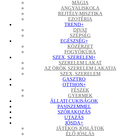
MÁGIA
ANGYALISKOLA
REJTÉLY-MISZTIKA
EZOTÉRIA
TREND
+
DIVAT
SZÉPSÉG
EGÉSZSÉG
+
KÖZÉRZET
FOGYÓKÚRA
SZEX, SZERELEM
+
SZERELEM LAKAT
AZ ÖRÖK SZERELEM LAKATJA
SZEX, SZERELEM
GASZTRO
OTTHON
+
FÉSZEK
GYERMEK
ÁLLATI CUKISÁGOK
PASISZEMMEL
SZÓRAKOZÁS
UTAZÁS
JÓSDA
+
JÁTÉKOS JÓSLÁTOK
ÉLŐ JÓSLÁS