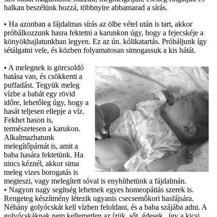
halkan beszélünk hozzá, többnyire abbamarad a sírás.
• Ha azonban a fájdalmas sírás az ölbe vétel után is tart, akkor
próbálkozzunk hasra fektetni a karunkon úgy, hogy a fejecskéje a
könyökhajlatunkban legyen. Ez az ún. kólikatartás. Próbáljunk így
sétálgatni vele, és közben folyamatosan simogassuk a kis hátát.
• A melegnek is görcsoldó
hatása van, és csökkenti a
puffadást. Tegyük meleg
vízbe a babát egy rövid
időre, lehetőleg úgy, hogy a
hasát teljesen ellepje a víz.
Fekhet hason is,
természetesen a karukon.
Alkalmazhatunk
melegítőpárnát is, amit a
baba hasára fektetünk. Ha
nincs kéznél, akkor sima
meleg vizes borogatás is
megteszi, vagy melegített sóval is enyhíthetünk a fájdalmán.
• Nagyon nagy segítség lehetnek egyes homeopátiás szerek is.
Rengeteg készítmény létezik ugyanis csecsemőkori hasfájsára.
Néhány golyócskát kell vízben feloldani, és a baba szájába adni. A
golyócskáknak nem kellemetlen az ízük, sőt, édesek , így a kicsi