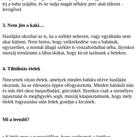
tej a baba szájába, és ne tudja magát néhány perc alatt túlenni -
levegővel.
3. Nem jön a kaki…
Hasfájást okozhat az is, ha a széklet nehezen, vagy egyáltalán nem
akar kijönni. Nem biztos, hogy székrekedése van a babának,
egyszerűen, a normál állagú széklet is visszafordulhat néha. Ilyenkor
muszáj tornáztatni a lábacskákat, hogy kicsit lazítsunk a beleken.
4. Tiltólistás ételek
Nincsenek olyan ételek, amelyek minden babára nézve hasfájást
okoznak, ha az édesanya éppen elfogyasztotta. Minden babánál más
és más étel okoz haspuffadást, görcsöket. Ilyenkor csak a személyes
tapasztalat és megfigyelés segít, muszáj kitapasztalnunk, hogy mely
ételek fogyasztása után lettek gondjai a kicsinek.
Mi a teendő?
• Kérjük meg a nagyszülőket, hogy segítsenek a kritikus