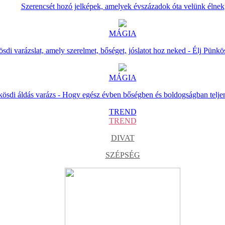
Szerencsét hozó jelképek, amelyek évszázadok óta velünk élnek
MÁGIA
sdi varázslat, amely szerelmet, bőséget, jóslatot hoz neked - Élj Pünkö
MÁGIA
ösdi áldás varázs - Hogy egész évben bőségben és boldogságban telje
TREND
TREND
DIVAT
SZÉPSÉG