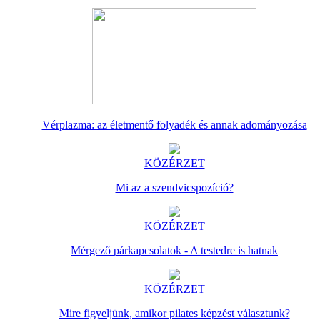
Vérplazma: az életmentő folyadék és annak adományozása
KÖZÉRZET
Mi az a szendvicspozíció?
KÖZÉRZET
Mérgező párkapcsolatok - A testedre is hatnak
KÖZÉRZET
Mire figyeljünk, amikor pilates képzést választunk?