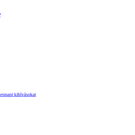
?
dennapi kihívásokat