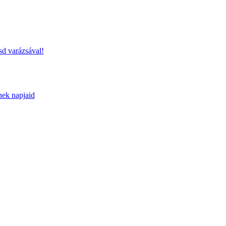
sd varázsával!
nek napjaid