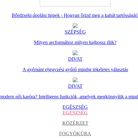
Bőrdzseki-ápolási tippek - Hogyan őrizd meg a kabát tartósságát
SZÉPSÉG
Milyen arcformához milyen hajhossz illik?
DIVAT
A gyémánt eljegyzési gyűrű mindig tökéletes választás
DIVAT
 modern női karóra? Intelligens funkciók, amelyek megkönnyítik a min
EGÉSZSÉG
EGÉSZSÉG
KÖZÉRZET
FOGYÓKÚRA