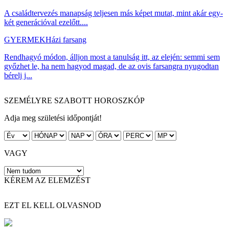
A családtervezés manapság teljesen más képet mutat, mint akár egy-
két generációval ezelőtt....
GYERMEK
Házi farsang
Rendhagyó módon, álljon most a tanulság itt, az elején: semmi sem
győzhet le, ha nem hagyod magad, de az ovis farsangra nyugodtan
bérelj j...
SZEMÉLYRE SZABOTT HOROSZKÓP
Adja meg születési időpontját!
VAGY
KÉREM AZ ELEMZÉST
EZT EL KELL OLVASNOD