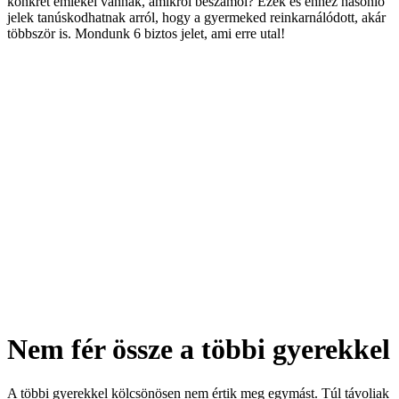
konkrét emlékei vannak, amikről beszámol? Ezek és ehhez hasonló
jelek tanúskodhatnak arról, hogy a gyermeked reinkarnálódott, akár
többször is. Mondunk 6 biztos jelet, ami erre utal!
Nem fér össze a többi gyerekkel
A többi gyerekkel kölcsönösen nem értik meg egymást. Túl távoliak