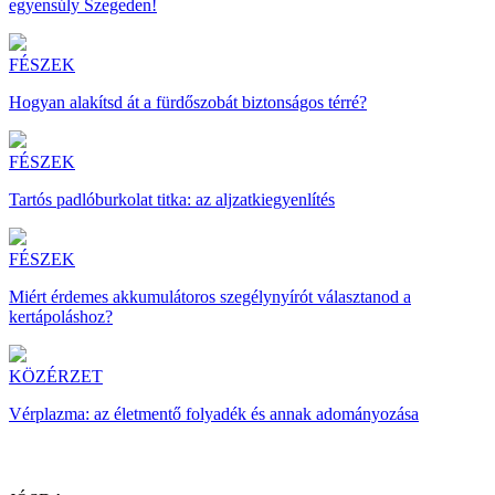
egyensúly Szegeden!
FÉSZEK
Hogyan alakítsd át a fürdőszobát biztonságos térré?
FÉSZEK
Tartós padlóburkolat titka: az aljzatkiegyenlítés
FÉSZEK
Miért érdemes akkumulátoros szegélynyírót választanod a
kertápoláshoz?
KÖZÉRZET
Vérplazma: az életmentő folyadék és annak adományozása