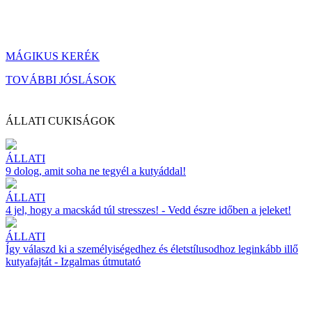
MÁGIKUS KERÉK
TOVÁBBI JÓSLÁSOK
ÁLLATI CUKISÁGOK
ÁLLATI
9 dolog, amit soha ne tegyél a kutyáddal!
ÁLLATI
4 jel, hogy a macskád túl stresszes! - Vedd észre időben a jeleket!
ÁLLATI
Így válaszd ki a személyiségedhez és életstílusodhoz leginkább illő
kutyafajtát - Izgalmas útmutató