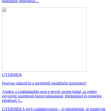
klasszikus játékokkal....
GYERMEK
Hogyan válaszd ki a megfelelő meddőségi központot?
Amikor a családalapítás nem a tervek szerint halad, az ember
egyszerre szembesül bizonytalansággal, félelmekkel és rengeteg
kérdéssel. I...
GYERMEK
A jövő családtervezése – új lehetőségek, új remények