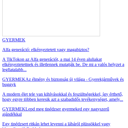
GYERMEK
Alfa generáció: elkényeztetett vagy magabiztos?
A TikTokon az Alfa generációt, a mai 14 éven aluliakat
elkényeztetettnek és illetlennek mutatják be. De mi a valós helyzet a
legfiatalabb...
GYERMEK
Az élmény és biztonság új világa - Gyerekjárművek és
buggyk
A modern élet tele van kihívásokkal és feszültségekkel, így érthető,
hogy egyre többen keresik azt a szabadidős tevékenységet, amely...
GYERMEK
Lepd meg tinédzser gyermeked egy nagyszerű
ajándékkal
Egy tinédzsert ritkán lehet levenni a lábáról plüssökkel vagy