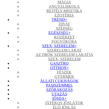
MÁGIA
ANGYALISKOLA
REJTÉLY-MISZTIKA
EZOTÉRIA
TREND
+
DIVAT
SZÉPSÉG
EGÉSZSÉG
+
KÖZÉRZET
FOGYÓKÚRA
SZEX, SZERELEM
+
SZERELEM LAKAT
AZ ÖRÖK SZERELEM LAKATJA
SZEX, SZERELEM
GASZTRO
OTTHON
+
FÉSZEK
GYERMEK
ÁLLATI CUKISÁGOK
PASISZEMMEL
SZÓRAKOZÁS
UTAZÁS
JÓSDA
+
JÁTÉKOS JÓSLÁTOK
ÉLŐ JÓSLÁS