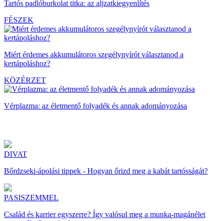
Tartós padlóburkolat titka: az aljzatkiegyenlítés
FÉSZEK
Miért érdemes akkumulátoros szegélynyírót választanod a
kertápoláshoz?
KÖZÉRZET
Vérplazma: az életmentő folyadék és annak adományozása
DIVAT
Bőrdzseki-ápolási tippek - Hogyan őrizd meg a kabát tartósságát?
PASISZEMMEL
Család és karrier egyszerre? Így valósul meg a munka-magánélet