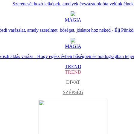
Szerencsét hozó jelképek, amelyek évszázadok óta velünk élnek
MÁGIA
sdi varázslat, amely szerelmet, bőséget, jóslatot hoz neked - Élj Pünkö
MÁGIA
ösdi áldás varázs - Hogy egész évben bőségben és boldogságban telje
TREND
TREND
DIVAT
SZÉPSÉG