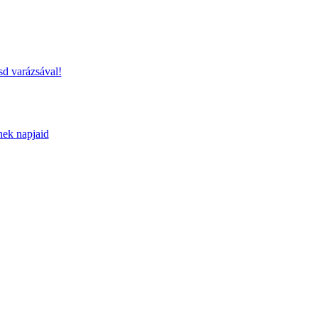
sd varázsával!
nek napjaid