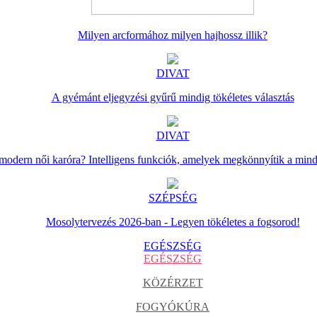
Milyen arcformához milyen hajhossz illik?
DIVAT
A gyémánt eljegyzési gyűrű mindig tökéletes választás
DIVAT
 modern női karóra? Intelligens funkciók, amelyek megkönnyítik a min
SZÉPSÉG
Mosolytervezés 2026-ban - Legyen tökéletes a fogsorod!
EGÉSZSÉG
EGÉSZSÉG
KÖZÉRZET
FOGYÓKÚRA