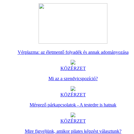
Vérplazma: az életmentő folyadék és annak adományozása
KÖZÉRZET
Mi az a szendvicspozíció?
KÖZÉRZET
Mérgező párkapcsolatok - A testedre is hatnak
KÖZÉRZET
Mire figyeljünk, amikor pilates képzést választunk?