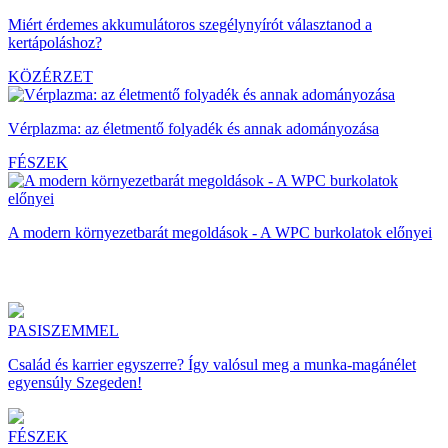
Miért érdemes akkumulátoros szegélynyírót választanod a
kertápoláshoz?
KÖZÉRZET
Vérplazma: az életmentő folyadék és annak adományozása
FÉSZEK
A modern környezetbarát megoldások - A WPC burkolatok előnyei
PASISZEMMEL
Család és karrier egyszerre? Így valósul meg a munka-magánélet
egyensúly Szegeden!
FÉSZEK