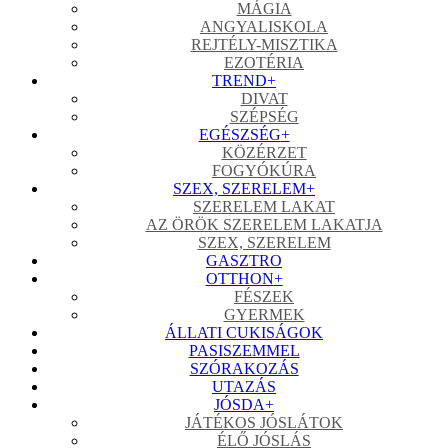
MÁGIA
ANGYALISKOLA
REJTÉLY-MISZTIKA
EZOTÉRIA
TREND
+
DIVAT
SZÉPSÉG
EGÉSZSÉG
+
KÖZÉRZET
FOGYÓKÚRA
SZEX, SZERELEM
+
SZERELEM LAKAT
AZ ÖRÖK SZERELEM LAKATJA
SZEX, SZERELEM
GASZTRO
OTTHON
+
FÉSZEK
GYERMEK
ÁLLATI CUKISÁGOK
PASISZEMMEL
SZÓRAKOZÁS
UTAZÁS
JÓSDA
+
JÁTÉKOS JÓSLÁTOK
ÉLŐ JÓSLÁS