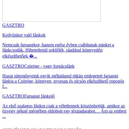
GASZTRO
Kedvünkre való fánkok
Nemcsak farsangkor, hanem egész évben csábítanak minket a
fánkcsodák. Hihetetlenül sokfélék, ráadásul könnyedén
elkészíthetőek �...
GASZTRO
Csöröge - vagy forgácsfánk
Hazai süteményeink egyik méltatlanul ritkán emlegetett farsangi
fánkja a Csöröge, könnyen, gyorsan és olcsón elkészíthető ropogós
f...
GASZTRO
Farsangi fánkoló
Az első szalagos fánkot csak a véletlennek köszönhetjük, amikor az
özvegy pékné mérgében eldobott egy tésztadarabot… Ám az emberi
...