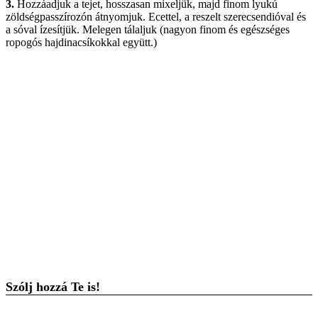
3.
Hozzáadjuk a tejet, hosszasan mixeljük, majd finom lyukú
zöldségpasszírozón átnyomjuk. Ecettel, a reszelt szerecsendióval és
a sóval ízesítjük. Melegen tálaljuk (nagyon finom és egészséges
ropogós hajdinacsíkokkal együtt.)
Szólj hozzá Te is!