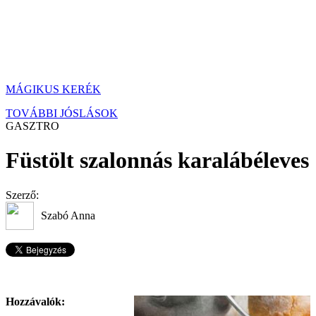
MÁGIKUS KERÉK
TOVÁBBI JÓSLÁSOK
GASZTRO
Füstölt szalonnás karalábéleves
Szerző:
Szabó Anna
Hozzávalók: