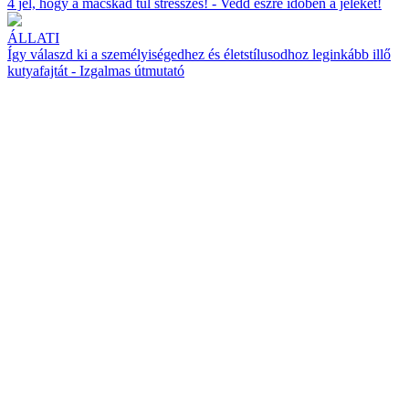
4 jel, hogy a macskád túl stresszes! - Vedd észre időben a jeleket!
ÁLLATI
Így válaszd ki a személyiségedhez és életstílusodhoz leginkább illő
kutyafajtát - Izgalmas útmutató