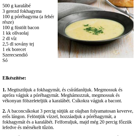
500 g karalábé
3 gerezd fokhagyma
100 g póréhagyma (a fehér
része)
100 g füstölt bacon
1 kk olívaolaj
2 dl víz
2,5 dl sovány tej
1 ek borecet
Szerecsendió
Só
Elkészítése:
1.
Megtisztítjuk a fokhagymát, és csírátlanítjuk. Megmossuk és
apróra vágjuk a póréhagymát. Meghámozzuk, megmossuk és
vékonyan fölszeleteljük a karalábét. Csíkokra vágjuk a bacont.
2.
A baconcsíkokat 3 percig sütjük az olajban folyamatosan keverve,
erős lángon. Felöntjük vízzel, hozzáadjuk a póréhagymát, a
fokhagymát és a karalábét. Felforraljuk, majd még 20 percig főzzük
lefedve és mérsékelt tűzön.