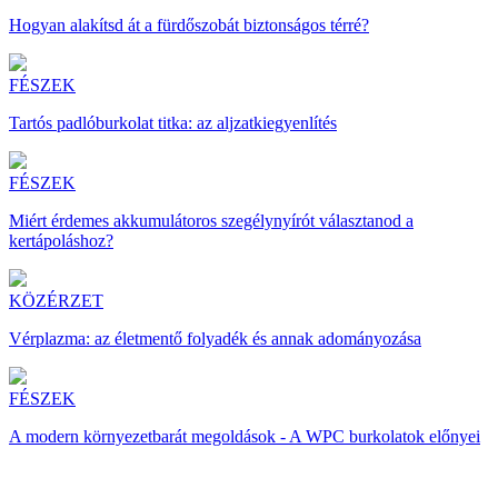
Hogyan alakítsd át a fürdőszobát biztonságos térré?
FÉSZEK
Tartós padlóburkolat titka: az aljzatkiegyenlítés
FÉSZEK
Miért érdemes akkumulátoros szegélynyírót választanod a
kertápoláshoz?
KÖZÉRZET
Vérplazma: az életmentő folyadék és annak adományozása
FÉSZEK
A modern környezetbarát megoldások - A WPC burkolatok előnyei