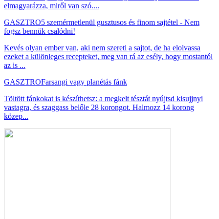
elmagyarázza, miről van szó....
GASZTRO
5 szemérmetlenül gusztusos és finom sajtétel - Nem
fogsz bennük csalódni!
Kevés olyan ember van, aki nem szereti a sajtot, de ha elolvassa
ezeket a különleges recepteket, meg van rá az esély, hogy mostantól
az is ...
GASZTRO
Farsangi vagy planétás fánk
Töltött fánkokat is készíthetsz: a megkelt tésztát nyújtsd kisujjnyi
vastagra, és szaggass belőle 28 korongot. Halmozz 14 korong
közep...