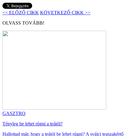
<< ELŐZŐ CIKK
KÖVETKEZŐ CIKK >>
OLVASS TOVÁBB!
GASZTRO
Tényleg be lehet rúgni a teától?
Hallottad már, hogy a teától be lehet rúgni? A svájci teaszakértő