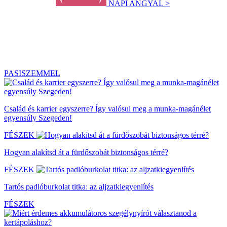
NAPI ANGYAL >
PASISZEMMEL
Család és karrier egyszerre? Így valósul meg a munka-magánélet
egyensúly Szegeden!
FÉSZEK
Hogyan alakítsd át a fürdőszobát biztonságos térré?
FÉSZEK
Tartós padlóburkolat titka: az aljzatkiegyenlítés
FÉSZEK