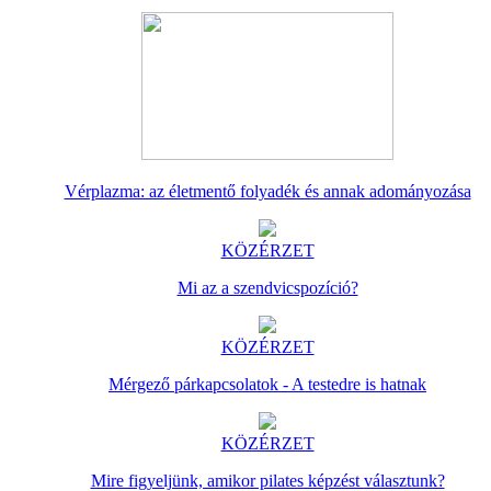
Vérplazma: az életmentő folyadék és annak adományozása
KÖZÉRZET
Mi az a szendvicspozíció?
KÖZÉRZET
Mérgező párkapcsolatok - A testedre is hatnak
KÖZÉRZET
Mire figyeljünk, amikor pilates képzést választunk?