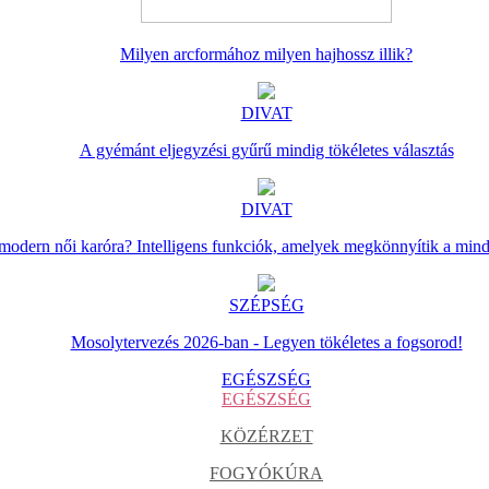
Milyen arcformához milyen hajhossz illik?
DIVAT
A gyémánt eljegyzési gyűrű mindig tökéletes választás
DIVAT
 modern női karóra? Intelligens funkciók, amelyek megkönnyítik a min
SZÉPSÉG
Mosolytervezés 2026-ban - Legyen tökéletes a fogsorod!
EGÉSZSÉG
EGÉSZSÉG
KÖZÉRZET
FOGYÓKÚRA