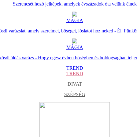
Szerencsét hozó jelképek, amelyek évszázadok óta velünk élnek
MÁGIA
sdi varázslat, amely szerelmet, bőséget, jóslatot hoz neked - Élj Pünkö
MÁGIA
ösdi áldás varázs - Hogy egész évben bőségben és boldogságban telje
TREND
TREND
DIVAT
SZÉPSÉG