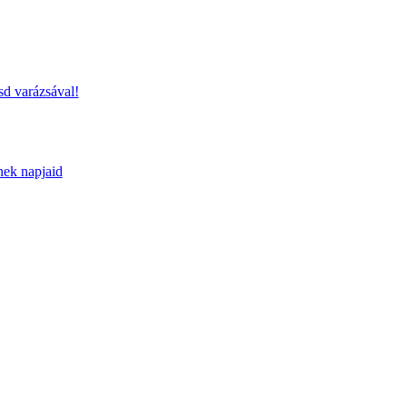
sd varázsával!
nek napjaid