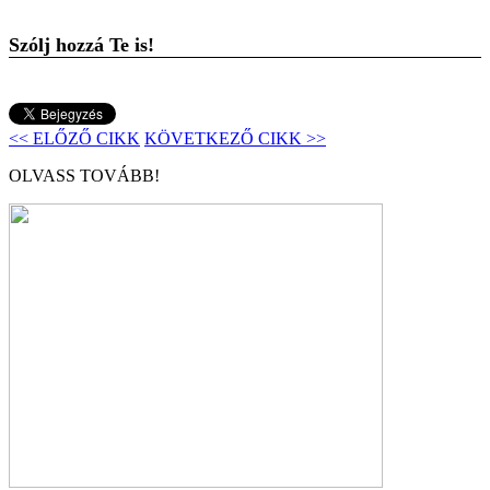
Szólj hozzá Te is!
<< ELŐZŐ CIKK
KÖVETKEZŐ CIKK >>
OLVASS TOVÁBB!