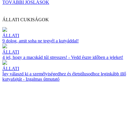
TOVÁBBI JÓSLÁSOK
ÁLLATI CUKISÁGOK
ÁLLATI
9 dolog, amit soha ne tegyél a kutyáddal!
ÁLLATI
4 jel, hogy a macskád túl stresszes! - Vedd észre időben a jeleket!
ÁLLATI
Így válaszd ki a személyiségedhez és életstílusodhoz leginkább illő
kutyafajtát - Izgalmas útmutató