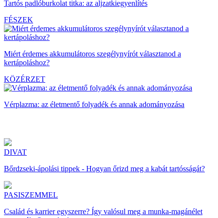
Tartós padlóburkolat titka: az aljzatkiegyenlítés
FÉSZEK
Miért érdemes akkumulátoros szegélynyírót választanod a
kertápoláshoz?
KÖZÉRZET
Vérplazma: az életmentő folyadék és annak adományozása
DIVAT
Bőrdzseki-ápolási tippek - Hogyan őrizd meg a kabát tartósságát?
PASISZEMMEL
Család és karrier egyszerre? Így valósul meg a munka-magánélet