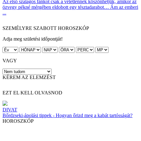
Az első szalagos fánkot csak a véletlennek köszönhetjük, amikor az
özvegy pékné mérgében eldobott egy tésztadarabot… Ám az emberi
...
SZEMÉLYRE SZABOTT HOROSZKÓP
Adja meg születési időpontját!
VAGY
KÉREM AZ ELEMZÉST
EZT EL KELL OLVASNOD
DIVAT
Bőrdzseki-ápolási tippek - Hogyan őrizd meg a kabát tartósságát?
HOROSZKÓP