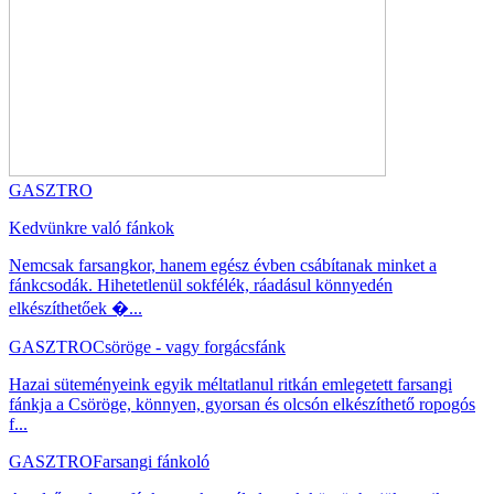
GASZTRO
Kedvünkre való fánkok
Nemcsak farsangkor, hanem egész évben csábítanak minket a
fánkcsodák. Hihetetlenül sokfélék, ráadásul könnyedén
elkészíthetőek �...
GASZTRO
Csöröge - vagy forgácsfánk
Hazai süteményeink egyik méltatlanul ritkán emlegetett farsangi
fánkja a Csöröge, könnyen, gyorsan és olcsón elkészíthető ropogós
f...
GASZTRO
Farsangi fánkoló