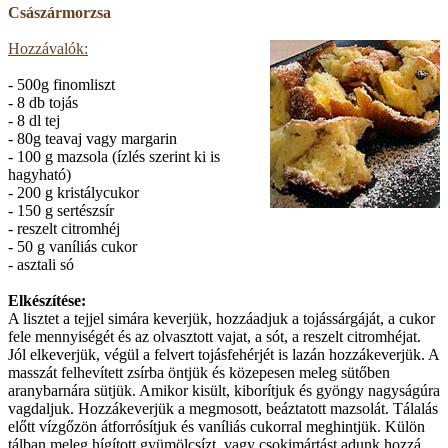
Császármorzsa
Hozzávalók:
- 500g finomliszt
- 8 db tojás
- 8 dl tej
- 80g teavaj vagy margarin
- 100 g mazsola (ízlés szerint ki is
hagyható)
- 200 g kristálycukor
- 150 g sertészsír
- reszelt citromhéj
- 50 g vaníliás cukor
- asztali só
Elkészítése:
A lisztet a tejjel simára keverjük, hozzáadjuk a tojássárgáját, a cukor
fele mennyiségét és az olvasztott vajat, a sót, a reszelt citromhéjat.
Jól elkeverjük, végül a felvert tojásfehérjét is lazán hozzákeverjük. A
masszát felhevített zsírba öntjük és közepesen meleg sütőben
aranybarnára sütjük. Amikor kisült, kiborítjuk és gyöngy nagyságúra
vagdaljuk. Hozzákeverjük a megmosott, beáztatott mazsolát. Tálalás
előtt vízgőzön átforrósítjuk és vaníliás cukorral meghintjük. Külön
tálban meleg hígított gyümölcsízt, vagy csokimártást adunk hozzá.