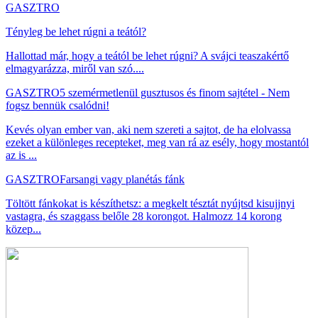
GASZTRO
Tényleg be lehet rúgni a teától?
Hallottad már, hogy a teától be lehet rúgni? A svájci teaszakértő
elmagyarázza, miről van szó....
GASZTRO
5 szemérmetlenül gusztusos és finom sajtétel - Nem
fogsz bennük csalódni!
Kevés olyan ember van, aki nem szereti a sajtot, de ha elolvassa
ezeket a különleges recepteket, meg van rá az esély, hogy mostantól
az is ...
GASZTRO
Farsangi vagy planétás fánk
Töltött fánkokat is készíthetsz: a megkelt tésztát nyújtsd kisujjnyi
vastagra, és szaggass belőle 28 korongot. Halmozz 14 korong
közep...