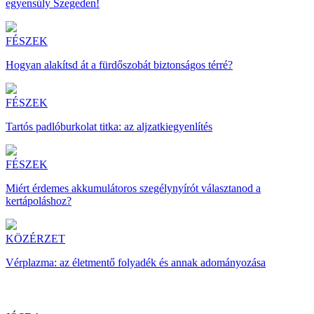
egyensúly Szegeden!
FÉSZEK
Hogyan alakítsd át a fürdőszobát biztonságos térré?
FÉSZEK
Tartós padlóburkolat titka: az aljzatkiegyenlítés
FÉSZEK
Miért érdemes akkumulátoros szegélynyírót választanod a
kertápoláshoz?
KÖZÉRZET
Vérplazma: az életmentő folyadék és annak adományozása