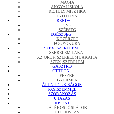
MÁGIA
ANGYALISKOLA
REJTÉLY-MISZTIKA
EZOTÉRIA
TREND
+
DIVAT
SZÉPSÉG
EGÉSZSÉG
+
KÖZÉRZET
FOGYÓKÚRA
SZEX, SZERELEM
+
SZERELEM LAKAT
AZ ÖRÖK SZERELEM LAKATJA
SZEX, SZERELEM
GASZTRO
OTTHON
+
FÉSZEK
GYERMEK
ÁLLATI CUKISÁGOK
PASISZEMMEL
SZÓRAKOZÁS
UTAZÁS
JÓSDA
+
JÁTÉKOS JÓSLÁTOK
ÉLŐ JÓSLÁS