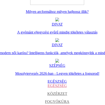
Milyen arcformához milyen hajhossz illik?
DIVAT
A gyémánt eljegyzési gyűrű mindig tökéletes választás
DIVAT
 modern női karóra? Intelligens funkciók, amelyek megkönnyítik a min
SZÉPSÉG
Mosolytervezés 2026-ban - Legyen tökéletes a fogsorod!
EGÉSZSÉG
EGÉSZSÉG
KÖZÉRZET
FOGYÓKÚRA