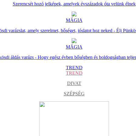
Szerencsét hozó jelképek, amelyek évszázadok óta velünk élnek
MÁGIA
sdi varázslat, amely szerelmet, bőséget, jóslatot hoz neked - Élj Pünkö
MÁGIA
ösdi áldás varázs - Hogy egész évben bőségben és boldogságban telje
TREND
TREND
DIVAT
SZÉPSÉG