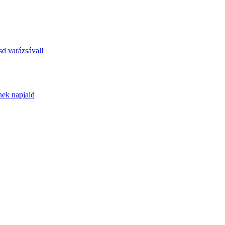
sd varázsával!
nek napjaid