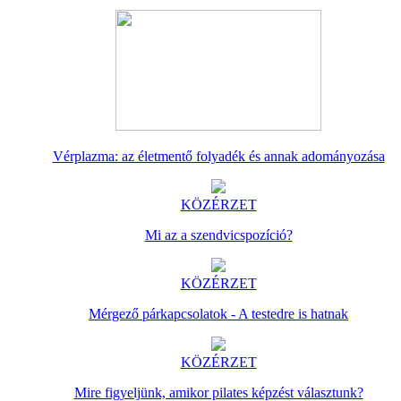
Vérplazma: az életmentő folyadék és annak adományozása
KÖZÉRZET
Mi az a szendvicspozíció?
KÖZÉRZET
Mérgező párkapcsolatok - A testedre is hatnak
KÖZÉRZET
Mire figyeljünk, amikor pilates képzést választunk?