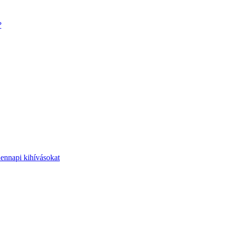
?
dennapi kihívásokat