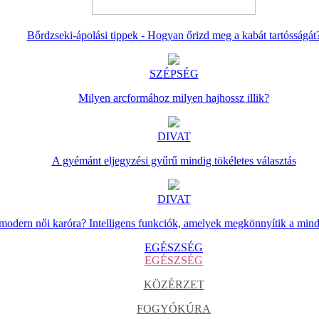
Bőrdzseki-ápolási tippek - Hogyan őrizd meg a kabát tartósságát
SZÉPSÉG
Milyen arcformához milyen hajhossz illik?
DIVAT
A gyémánt eljegyzési gyűrű mindig tökéletes választás
DIVAT
 modern női karóra? Intelligens funkciók, amelyek megkönnyítik a min
EGÉSZSÉG
EGÉSZSÉG
KÖZÉRZET
FOGYÓKÚRA