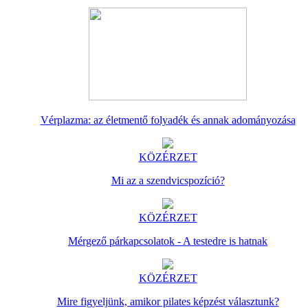
Vérplazma: az életmentő folyadék és annak adományozása
KÖZÉRZET
Mi az a szendvicspozíció?
KÖZÉRZET
Mérgező párkapcsolatok - A testedre is hatnak
KÖZÉRZET
Mire figyeljünk, amikor pilates képzést választunk?