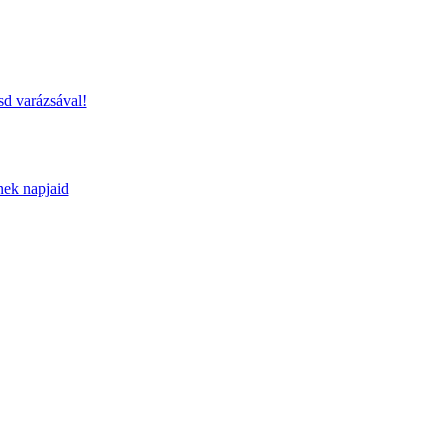
sd varázsával!
nek napjaid