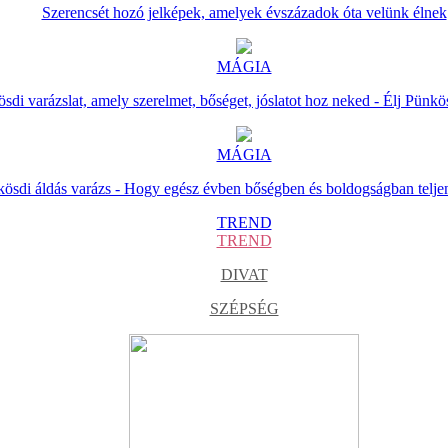
Szerencsét hozó jelképek, amelyek évszázadok óta velünk élnek
MÁGIA
sdi varázslat, amely szerelmet, bőséget, jóslatot hoz neked - Élj Pünkö
MÁGIA
ösdi áldás varázs - Hogy egész évben bőségben és boldogságban telje
TREND
TREND
DIVAT
SZÉPSÉG