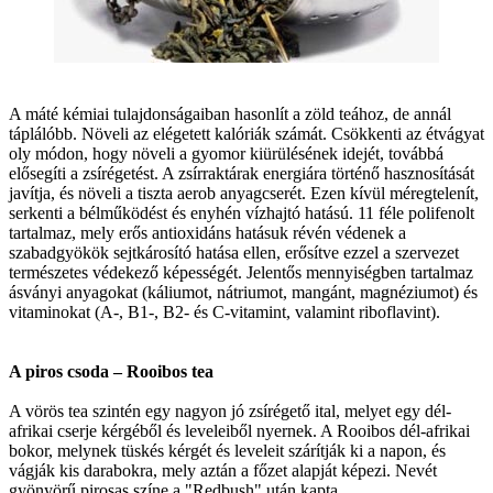
A máté kémiai tulajdonságaiban hasonlít a zöld teához, de annál
táplálóbb. Növeli az elégetett kalóriák számát. Csökkenti az étvágyat
oly módon, hogy növeli a gyomor kiürülésének idejét, továbbá
elősegíti a zsírégetést. A zsírraktárak energiára történő hasznosítását
javítja, és növeli a tiszta aerob anyagcserét. Ezen kívül méregtelenít,
serkenti a bélműködést és enyhén vízhajtó hatású. 11 féle polifenolt
tartalmaz, mely erős antioxidáns hatásuk révén védenek a
szabadgyökök sejtkárosító hatása ellen, erősítve ezzel a szervezet
természetes védekező képességét. Jelentős mennyiségben tartalmaz
ásványi anyagokat (káliumot, nátriumot, mangánt, magnéziumot) és
vitaminokat (A-, B1-, B2- és C-vitamint, valamint riboflavint).
A piros csoda – Rooibos tea
A vörös tea szintén egy nagyon jó zsírégető ital, melyet egy dél-
afrikai cserje kérgéből és leveleiből nyernek. A Rooibos dél-afrikai
bokor, melynek tüskés kérgét és leveleit szárítják ki a napon, és
vágják kis darabokra, mely aztán a főzet alapját képezi. Nevét
gyönyörű pirosas színe a "Redbush" után kapta.