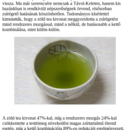
vissza. Ma már szerencsére nemcsak a Távol-Keleten, hanem kis
hazánkban is rendkívüli népszerűségnek örvend, elsősorban
zsírégető hatásának köszönhetően. Tudományos kísérlettel
kimutatták, hogy a zöld tea kivonat meggyorsította a zsírégetést
mind rendszeres mozgással, mind a nélkül, de hatásosabb a kettő
kombinálása, mint külön-külön.
A zöld tea kivonat 47%-kal, míg a rendszeres mozgás 24%-kal
csökkentette a testtömeg növekedést magas zsírtartalmú étrend
esetén, míg a kettő kombinációja 89%-os redukciót eredményezett.