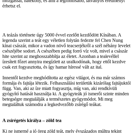
mozgással, hatékony, és ami a legfontosabb, látványos eredményt
érhetsz el.
A teázás története úgy 5000 évvel ezelőtt kezdődött Kínában. A
legenda szerint a teát egy véletlen folytán fedezte fel Chen Nung
kínai császár, mikor a vadon növő teacserjékről a szél néhány levelet
csészéjébe sodort. A csészében pedig forró víz volt, mivel a császár
hite szerint az meghosszabbítja az életet. Azonban a tealevéllel
ízesített főzet annyira megízlett az uralkodónak, hogy ettől kezdve
csak ezt fogyasztotta, és így hamar híressé vált az ital.
Innentől kezdve meghódította az egész világot, és ma már számos
formája és fajtája létezik. Felhasználási területük kizárólag fajtájuktól
függ. Van, aki az íze miatt fogyasztja, míg van, aki rendkívüli
gyógyító hatását használja ki. A gyógyteák jó ismerői szinte minden
betegségre megtalálják a természetes gyógymódot. Mi meg
megtaláltuk számodra a legkedvezőbb zsírégő teákat.
A zsírégetés királya – zöld tea
Ki ne ismerné a jó öreg zöld teát, mely évszázados múltra tekint