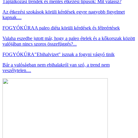
Táplálkozási trendek és mentes étkezési típusok: Mit válassz?
Az étkezési szokások körüli kérdések egyre nagyobb figyelmet
kapnak....
FOGYÓKÚRA
A paleo diéta körüli kérdések és félreértések
Valaha eszedbe jutott már, hogy a paleo ételek és a kőkorszak között
valójában nincs szoros összefüggés?...
FOGYÓKÚRA
"Ebihalvizet" isznak a fogyni vágyó tinik
Bár a valóságban nem ebihalakról van szó, a trend nem
veszélytelen....