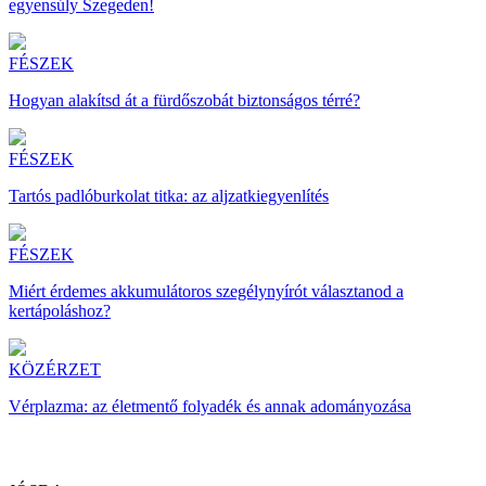
egyensúly Szegeden!
FÉSZEK
Hogyan alakítsd át a fürdőszobát biztonságos térré?
FÉSZEK
Tartós padlóburkolat titka: az aljzatkiegyenlítés
FÉSZEK
Miért érdemes akkumulátoros szegélynyírót választanod a
kertápoláshoz?
KÖZÉRZET
Vérplazma: az életmentő folyadék és annak adományozása