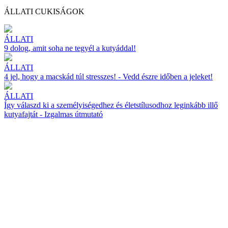
ÁLLATI CUKISÁGOK
ÁLLATI
9 dolog, amit soha ne tegyél a kutyáddal!
ÁLLATI
4 jel, hogy a macskád túl stresszes! - Vedd észre időben a jeleket!
ÁLLATI
Így válaszd ki a személyiségedhez és életstílusodhoz leginkább illő
kutyafajtát - Izgalmas útmutató