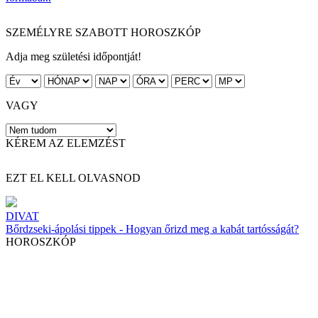
SZEMÉLYRE SZABOTT HOROSZKÓP
Adja meg születési időpontját!
VAGY
KÉREM AZ ELEMZÉST
EZT EL KELL OLVASNOD
DIVAT
Bőrdzseki-ápolási tippek - Hogyan őrizd meg a kabát tartósságát?
HOROSZKÓP