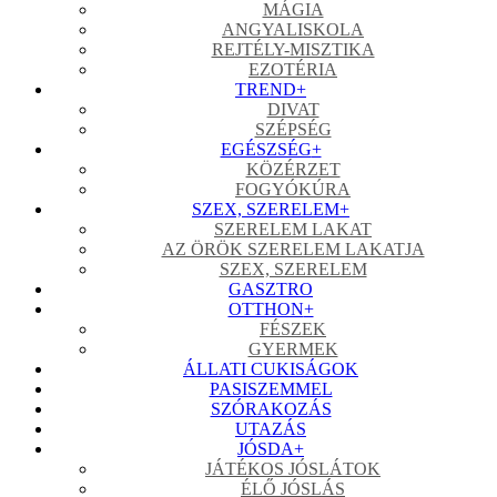
MÁGIA
ANGYALISKOLA
REJTÉLY-MISZTIKA
EZOTÉRIA
TREND
+
DIVAT
SZÉPSÉG
EGÉSZSÉG
+
KÖZÉRZET
FOGYÓKÚRA
SZEX, SZERELEM
+
SZERELEM LAKAT
AZ ÖRÖK SZERELEM LAKATJA
SZEX, SZERELEM
GASZTRO
OTTHON
+
FÉSZEK
GYERMEK
ÁLLATI CUKISÁGOK
PASISZEMMEL
SZÓRAKOZÁS
UTAZÁS
JÓSDA
+
JÁTÉKOS JÓSLÁTOK
ÉLŐ JÓSLÁS