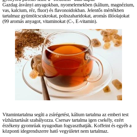
Gazdag ásványi anyagokban, nyomelemekben (kálium, magnézium,
vas, kalcium, réz, fluor) és flavonoidokban. Jelentős mértékben
tartalmaz gyümölcscukrokat, poliszaharidokat, aromás illóolajokat
(99 aromás anyagot, vitaminokat (C-, E-vitamin).
Vitamintartalma segíti a zsírégetést, kálium tartalma az emberi test
vízháztartását szabályozza. Csersav tartalma igen csekély, ezért
érzékeny gyomrúak nyugodtan fogyaszthatják. Koffeint és egyéb a
központi idegrendszerre ható vegyületet nem tartalmaz.