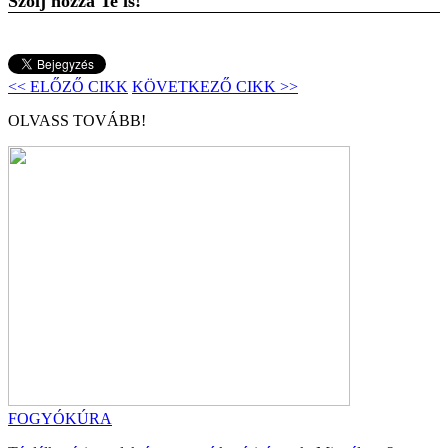
Szólj hozzá Te is!
<< ELŐZŐ CIKK
KÖVETKEZŐ CIKK >>
OLVASS TOVÁBB!
FOGYÓKÚRA