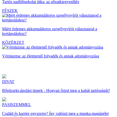
Tartós padlóburkolat titka: az aljzatkiegyenlítés
FÉSZEK
Miért érdemes akkumulátoros szegélynyírót választanod a
kertápoláshoz?
KÖZÉRZET
Vérplazma: az életmentő folyadék és annak adományozása
DIVAT
Bőrdzseki-ápolási tippek - Hogyan őrizd meg a kabát tartósságát?
PASISZEMMEL
Család és karrier egyszerre? Így valósul meg a munka-magánélet