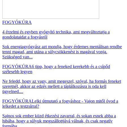
FOGYÓKÚRA
4 érzelmi és egyben gyógyító technika, ami megváltoztatja a
gondolataidat a fogyásról
Sok energiagyógyász azt mondja, hogy érdemes mentálisan rendbe
tenni magad, ami utána a súlycsökkenést is magával vonja.
Szükséged van...
FOGYÓKÚRA
6 tipp, hogy a feneked kerekebb és a csípőd
szélesebb legyen
Ne feledd, hogy az vagy, amit megeszel, szóval, ha formás feneket
szeretnél, akkor az edzés mellett a táplálkozásra is oda kell
ügyelned....
FOGYÓKÚRA
Lelki útmutató a fogyáshoz - Vajon mitől óvod a
lelkedet a testzsírral?
Sajnos sok ember küzd étkezési zavarral, és sokan esnek abba a
hibába, hogy a súlyuk megszállottjává válnak, és csak negatív
formába...