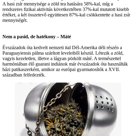
A hasi zsír mennyisége a zöld tea hatására 58%-kal, míg a
rendszeres fizikai aktivitás következtében 37%-kal mutatott kisebb
értéket, a két összetevő együttesen 87%-kal csökkentette a hasi zsír
mennyiségét.
Nem a pasid, de hatékony – Máté
Évszázadok óta kedvelt nemzeti ital Dél-Amerika déli részén a
Paraguayiensis pálma szárított leveleiből készül. Létezik a zöld,
vagyis kezeletlen, illetve a lágyan pörkölt máté. A természettel
harmóniában élő guarani indiánok már évszázadok óta használták
házi patikaszerként, amikor az európai gyarmatosítók a XVII.
században felfedezték.