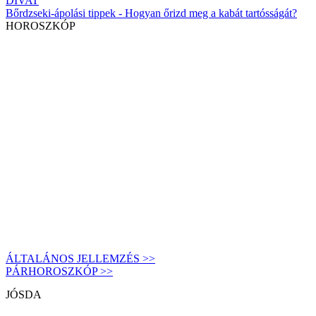
DIVAT
Bőrdzseki-ápolási tippek - Hogyan őrizd meg a kabát tartósságát?
HOROSZKÓP
ÁLTALÁNOS JELLEMZÉS >>
PÁRHOROSZKÓP >>
JÓSDA