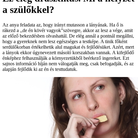
a szülőkkel?
Az anya feladata az, hogy irányt mutasson a lányának. Ha ő is
rákezd a ,,de én kövér vagyok”szövegre, akkor az lesz a vége, amit
az előző bekezdésben olvashattál. De elég annál a pontnál megállni,
hogy a gyereknek nem lesz egészséges a testképe. A tinik főként
serdülőkorban értékelhetik alul magukat és fejlődésüket. Azért, mert
a lányok ekkor úgynevezett másoló korszakban vannak. A kifejlődő
énképhez felhasználják a környezetükből beérkező ingereket. Ezt
sajnos információ híján nem válogatják meg, csak befogadják, és az
alapján fejlődik ki az én és testtudatuk.