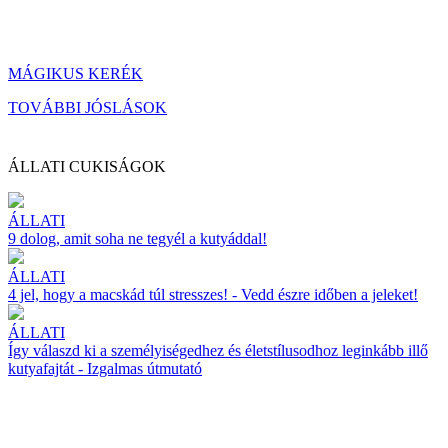
MÁGIKUS KERÉK
TOVÁBBI JÓSLÁSOK
ÁLLATI CUKISÁGOK
ÁLLATI
9 dolog, amit soha ne tegyél a kutyáddal!
ÁLLATI
4 jel, hogy a macskád túl stresszes! - Vedd észre időben a jeleket!
ÁLLATI
Így válaszd ki a személyiségedhez és életstílusodhoz leginkább illő
kutyafajtát - Izgalmas útmutató