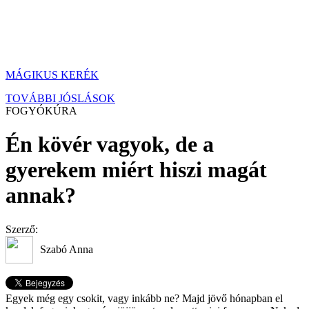
MÁGIKUS KERÉK
TOVÁBBI JÓSLÁSOK
FOGYÓKÚRA
Én kövér vagyok, de a
gyerekem miért hiszi magát
annak?
Szerző:
Szabó Anna
Egyek még egy csokit, vagy inkább ne? Majd jövő hónapban el