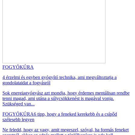
FOGYÓKÚRA
4 érzelmi és egyben gyógyító technika, ami megváltoztatja a
gondolataidat a fogyásról
Sok energiagyógyász azt mondja, hogy érdemes mentálisan rendbe
tenni magad, ami utána a súlycsökkenést is magával vonja.
Szükséged van...
FOGYÓKÚRA
6 tipp, hogy a feneked kerekebb és a csípőd
szélesebb legyen
Ne feledd, hogy az vagy, amit megeszel, szóval, ha formás feneket