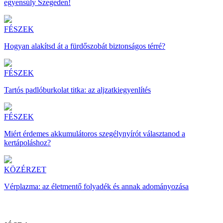
egyensúly Szegeden!
FÉSZEK
Hogyan alakítsd át a fürdőszobát biztonságos térré?
FÉSZEK
Tartós padlóburkolat titka: az aljzatkiegyenlítés
FÉSZEK
Miért érdemes akkumulátoros szegélynyírót választanod a
kertápoláshoz?
KÖZÉRZET
Vérplazma: az életmentő folyadék és annak adományozása