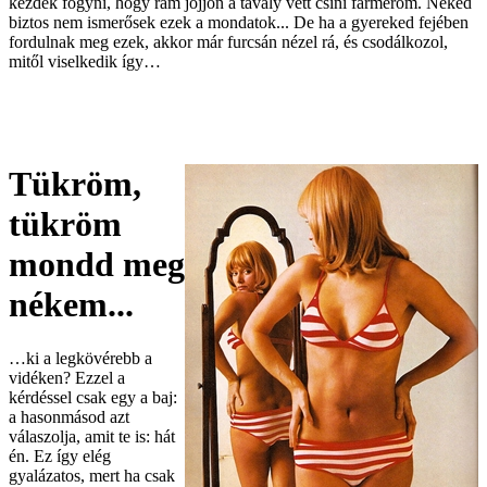
kezdek fogyni, hogy rám jöjjön a tavaly vett csini farmerom. Neked
biztos nem ismerősek ezek a mondatok... De ha a gyereked fejében
fordulnak meg ezek, akkor már furcsán nézel rá, és csodálkozol,
mitől viselkedik így…
Tükröm,
tükröm
mondd meg
nékem...
…ki a legkövérebb a
vidéken? Ezzel a
kérdéssel csak egy a baj:
a hasonmásod azt
válaszolja, amit te is: hát
én. Ez így elég
gyalázatos, mert ha csak