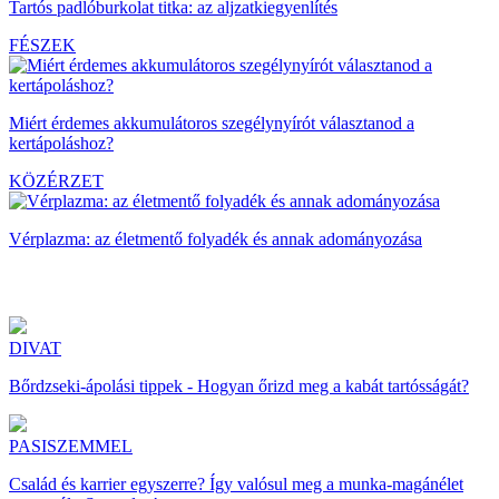
Tartós padlóburkolat titka: az aljzatkiegyenlítés
FÉSZEK
Miért érdemes akkumulátoros szegélynyírót választanod a
kertápoláshoz?
KÖZÉRZET
Vérplazma: az életmentő folyadék és annak adományozása
DIVAT
Bőrdzseki-ápolási tippek - Hogyan őrizd meg a kabát tartósságát?
PASISZEMMEL
Család és karrier egyszerre? Így valósul meg a munka-magánélet