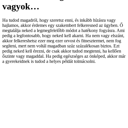
vagyok…
Ha tudod magadról, hogy szeretsz enni, és inkább hízásra vagy
hajlamos, akkor érdemes egy szakembert felkeresned az ügyben. Ő
megtalálja neked a legmegfelelőbb módot a hatékony fogyásra. Ami
pedig a legfontosabb, hogy neked kell akarni. Ha nem vagy elszánt,
akkor felkereshetsz ezer meg ezer orvost és fitnesztermet, nem fog
segíteni, mert nem voltál magadban száz százalékosan biztos. Ezt
pedig neked kell érezni, de csak akkor tudod megtenni, ha kellően
őszinte vagy magaddal. Ha pedig egészséges az önképed, akkor már
a gyerekeidnek is tudod a helyes példát tolmácsolni.