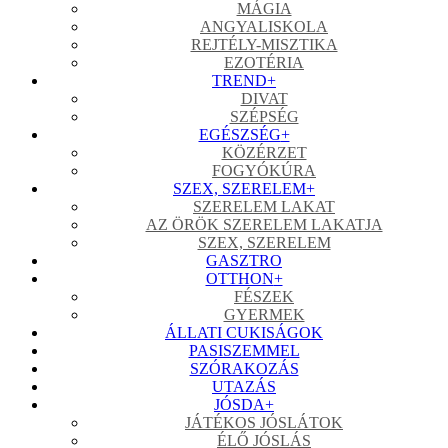
MÁGIA
ANGYALISKOLA
REJTÉLY-MISZTIKA
EZOTÉRIA
TREND
+
DIVAT
SZÉPSÉG
EGÉSZSÉG
+
KÖZÉRZET
FOGYÓKÚRA
SZEX, SZERELEM
+
SZERELEM LAKAT
AZ ÖRÖK SZERELEM LAKATJA
SZEX, SZERELEM
GASZTRO
OTTHON
+
FÉSZEK
GYERMEK
ÁLLATI CUKISÁGOK
PASISZEMMEL
SZÓRAKOZÁS
UTAZÁS
JÓSDA
+
JÁTÉKOS JÓSLÁTOK
ÉLŐ JÓSLÁS