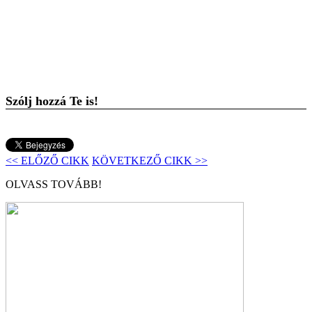
Szólj hozzá Te is!
<< ELŐZŐ CIKK
KÖVETKEZŐ CIKK >>
OLVASS TOVÁBB!