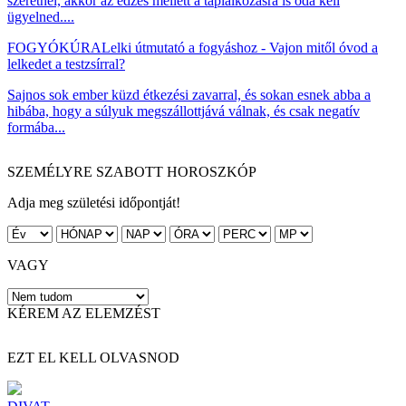
szeretnél, akkor az edzés mellett a táplálkozásra is oda kell
ügyelned....
FOGYÓKÚRA
Lelki útmutató a fogyáshoz - Vajon mitől óvod a
lelkedet a testzsírral?
Sajnos sok ember küzd étkezési zavarral, és sokan esnek abba a
hibába, hogy a súlyuk megszállottjává válnak, és csak negatív
formába...
SZEMÉLYRE SZABOTT HOROSZKÓP
Adja meg születési időpontját!
VAGY
KÉREM AZ ELEMZÉST
EZT EL KELL OLVASNOD