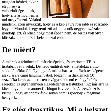
magadat kérded, akkor
elég nagy a
valószínűsége annak,
hogy a látásmód nem is
tud megváltozni. Valahol
mindenki azon igyekszik, hogy ez a kép egyre rosszabb és rosszabb
legyen. Mondok is egy rémisztő adatot: a nők negyven százaléka
gondolja ezt, és lehet, hogy most éppen nem, de biztos volt olyan
időszak, amikor TE is beletartoztál ebbe.
De miért?
A miértek a felnőtteknél már elcsépeltek, és szerintem TE is
tisztában vagy velük. De hadd említsek egy, a fiatalokat érintő
sokkoló példát Gál Gyöngyi: A média hatása a diákok testképének
alakulására című tanulmányából. Idézem: „a diáklányok 50
százaléka keres az interneten étvágycsökkentő és fogyókúrás
szereket, és ugyanennyien elégedetlenek a testükkel.” Az írás arra is
kitér, hogy többen anorexiás blogot is vezetnek. A szerző azt is
kiemeli, hogy az anorexiások sokan nem is gondolják magukat
betegnek.
Ez elég drasztikus. Mi a helyzet