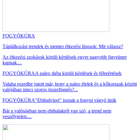
FOGYÓKÚRA
Táplálkozási trendek és mentes étkezési típusok: Mit válassz?
Az étkezési szokások körüli kérdések egyre nagyobb figyelmet
kapnak....
FOGYÓKÚRA
A paleo diéta körüli kérdések és félreértések
Valaha eszedbe jutott már, hogy a paleo ételek és a kőkorszak között
valójában nincs szoros összefüggés?...
FOGYÓKÚRA
"Ebihalvizet" isznak a fogyni vágyó tinik
Bár a valóságban nem ebihalakról van szó, a trend nem
veszélytelen....