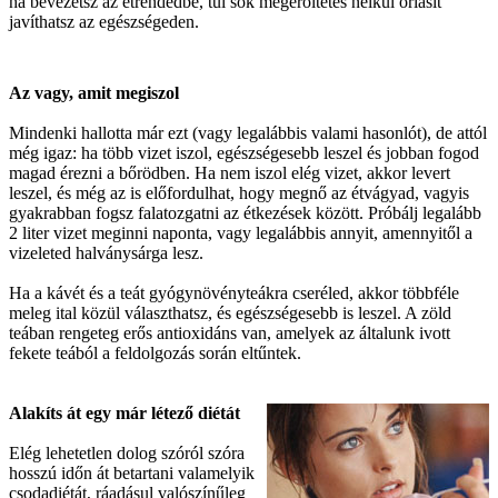
ha bevezetsz az étrendedbe, túl sok megerőltetés nélkül óriásit
javíthatsz az egészségeden.
Az vagy, amit megiszol
Mindenki hallotta már ezt (vagy legalábbis valami hasonlót), de attól
még igaz: ha több vizet iszol, egészségesebb leszel és jobban fogod
magad érezni a bőrödben. Ha nem iszol elég vizet, akkor levert
leszel, és még az is előfordulhat, hogy megnő az étvágyad, vagyis
gyakrabban fogsz falatozgatni az étkezések között. Próbálj legalább
2 liter vizet meginni naponta, vagy legalábbis annyit, amennyitől a
vizeleted halványsárga lesz.
Ha a kávét és a teát gyógynövényteákra cseréled, akkor többféle
meleg ital közül választhatsz, és egészségesebb is leszel. A zöld
teában rengeteg erős antioxidáns van, amelyek az általunk ivott
fekete teából a feldolgozás során eltűntek.
Alakíts át egy már létező diétát
Elég lehetetlen dolog szóról szóra
hosszú időn át betartani valamelyik
csodadiétát, ráadásul valószínűleg