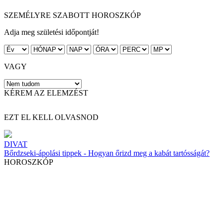
SZEMÉLYRE SZABOTT HOROSZKÓP
Adja meg születési időpontját!
VAGY
KÉREM AZ ELEMZÉST
EZT EL KELL OLVASNOD
DIVAT
Bőrdzseki-ápolási tippek - Hogyan őrizd meg a kabát tartósságát?
HOROSZKÓP