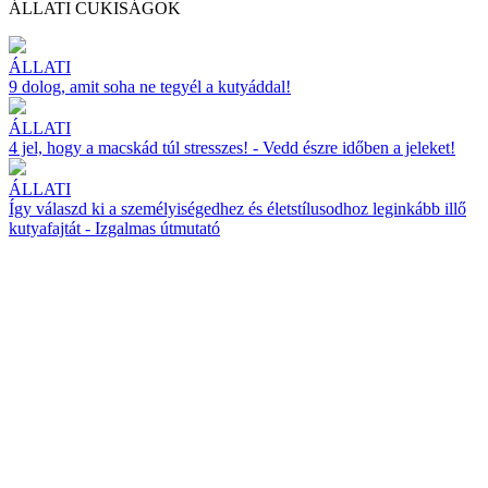
ÁLLATI CUKISÁGOK
ÁLLATI
9 dolog, amit soha ne tegyél a kutyáddal!
ÁLLATI
4 jel, hogy a macskád túl stresszes! - Vedd észre időben a jeleket!
ÁLLATI
Így válaszd ki a személyiségedhez és életstílusodhoz leginkább illő
kutyafajtát - Izgalmas útmutató