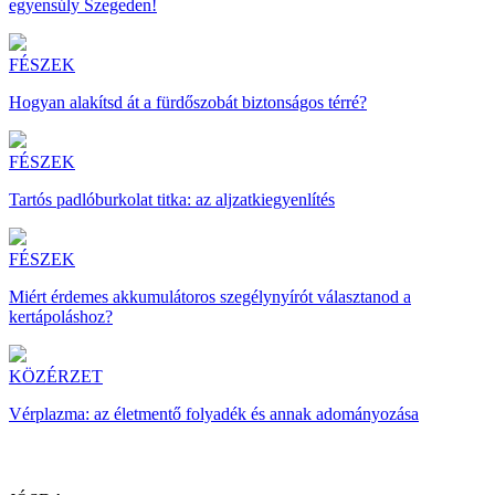
egyensúly Szegeden!
FÉSZEK
Hogyan alakítsd át a fürdőszobát biztonságos térré?
FÉSZEK
Tartós padlóburkolat titka: az aljzatkiegyenlítés
FÉSZEK
Miért érdemes akkumulátoros szegélynyírót választanod a
kertápoláshoz?
KÖZÉRZET
Vérplazma: az életmentő folyadék és annak adományozása