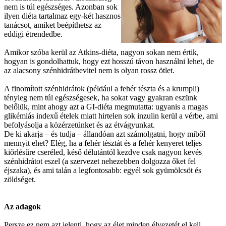
nem is túl egészséges. Azonban sok
ilyen diéta tartalmaz egy-két hasznos
tanácsot, amiket beépíthetsz az
eddigi étrendedbe.
Amikor szóba kerül az Atkins-diéta, nagyon sokan nem értik,
hogyan is gondolhattuk, hogy ezt hosszú távon használni lehet, de
az alacsony szénhidrátbevitel nem is olyan rossz ötlet.
A finomított szénhidrátok (például a fehér tészta és a krumpli)
tényleg nem túl egészségesek, ha sokat vagy gyakran eszünk
belőlük, mint ahogy azt a GI-diéta megmutatta: ugyanis a magas
glikémiás indexű ételek miatt hirtelen sok inzulin kerül a vérbe, ami
befolyásolja a közérzetünket és az étvágyunkat.
De ki akarja – és tudja – állandóan azt számolgatni, hogy miből
mennyit ehet? Elég, ha a fehér tésztát és a fehér kenyeret teljes
kiőrlésűre cseréled, késő délutántól kezdve csak nagyon kevés
szénhidrátot eszel (a szervezet nehezebben dolgozza őket fel
éjszaka), és ami talán a legfontosabb: egyél sok gyümölcsöt és
zöldséget.
Az adagok
Persze ez nem azt jelenti, hogy az élet minden élvezetét el kell