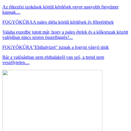
Az étkezési szokások körüli kérdések egyre nagyobb figyelmet
kapnak....
FOGYÓKÚRA
A paleo diéta körüli kérdések és félreértések
Valaha eszedbe jutott már, hogy a paleo ételek és a kőkorszak között
valójában nincs szoros összefüggés?...
FOGYÓKÚRA
"Ebihalvizet" isznak a fogyni vágyó tinik
Bár a valóságban nem ebihalakról van szó, a trend nem
veszélytelen....