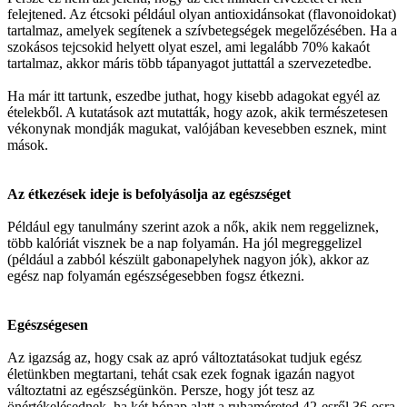
felejtened. Az étcsoki például olyan antioxidánsokat (flavonoidokat)
tartalmaz, amelyek segítenek a szívbetegségek megelőzésében. Ha a
szokásos tejcsokid helyett olyat eszel, ami legalább 70% kakaót
tartalmaz, akkor máris több tápanyagot juttattál a szervezetedbe.
Ha már itt tartunk, eszedbe juthat, hogy kisebb adagokat egyél az
ételekből. A kutatások azt mutatták, hogy azok, akik természetesen
vékonynak mondják magukat, valójában kevesebben esznek, mint
mások.
Az étkezések ideje is befolyásolja az egészséget
Például egy tanulmány szerint azok a nők, akik nem reggeliznek,
több kalóriát visznek be a nap folyamán. Ha jól megreggelizel
(például a zabból készült gabonapelyhek nagyon jók), akkor az
egész nap folyamán egészségesebben fogsz étkezni.
Egészségesen
Az igazság az, hogy csak az apró változtatásokat tudjuk egész
életünkben megtartani, tehát csak ezek fognak igazán nagyot
változtatni az egészségünkön. Persze, hogy jót tesz az
önértékelésednek, ha két hónap alatt a ruhaméreted 42-esről 36-osra