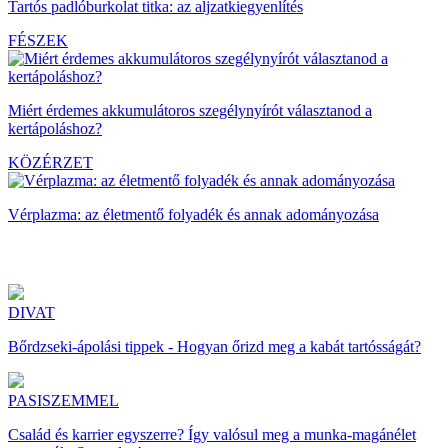
Tartós padlóburkolat titka: az aljzatkiegyenlítés
FÉSZEK
Miért érdemes akkumulátoros szegélynyírót választanod a
kertápoláshoz?
KÖZÉRZET
Vérplazma: az életmentő folyadék és annak adományozása
DIVAT
Bőrdzseki-ápolási tippek - Hogyan őrizd meg a kabát tartósságát?
PASISZEMMEL
Család és karrier egyszerre? Így valósul meg a munka-magánélet