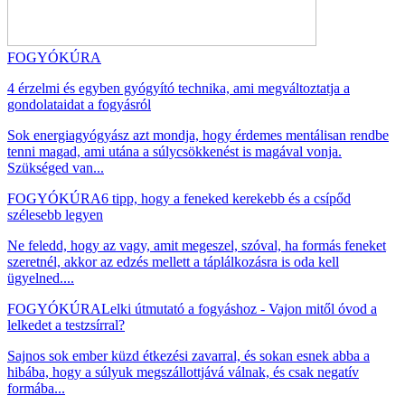
FOGYÓKÚRA
4 érzelmi és egyben gyógyító technika, ami megváltoztatja a
gondolataidat a fogyásról
Sok energiagyógyász azt mondja, hogy érdemes mentálisan rendbe
tenni magad, ami utána a súlycsökkenést is magával vonja.
Szükséged van...
FOGYÓKÚRA
6 tipp, hogy a feneked kerekebb és a csípőd
szélesebb legyen
Ne feledd, hogy az vagy, amit megeszel, szóval, ha formás feneket
szeretnél, akkor az edzés mellett a táplálkozásra is oda kell
ügyelned....
FOGYÓKÚRA
Lelki útmutató a fogyáshoz - Vajon mitől óvod a
lelkedet a testzsírral?
Sajnos sok ember küzd étkezési zavarral, és sokan esnek abba a
hibába, hogy a súlyuk megszállottjává válnak, és csak negatív
formába...