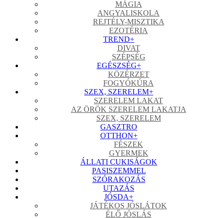
MÁGIA
ANGYALISKOLA
REJTÉLY-MISZTIKA
EZOTÉRIA
TREND
+
DIVAT
SZÉPSÉG
EGÉSZSÉG
+
KÖZÉRZET
FOGYÓKÚRA
SZEX, SZERELEM
+
SZERELEM LAKAT
AZ ÖRÖK SZERELEM LAKATJA
SZEX, SZERELEM
GASZTRO
OTTHON
+
FÉSZEK
GYERMEK
ÁLLATI CUKISÁGOK
PASISZEMMEL
SZÓRAKOZÁS
UTAZÁS
JÓSDA
+
JÁTÉKOS JÓSLÁTOK
ÉLŐ JÓSLÁS