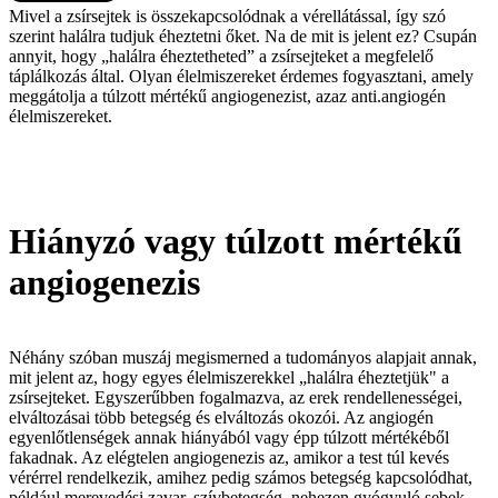
Mivel a zsírsejtek is összekapcsolódnak a vérellátással, így szó
szerint halálra tudjuk éheztetni őket. Na de mit is jelent ez? Csupán
annyit, hogy „halálra éheztetheted” a zsírsejteket a megfelelő
táplálkozás által. Olyan élelmiszereket érdemes fogyasztani, amely
meggátolja a túlzott mértékű angiogenezist, azaz anti.angiogén
élelmiszereket.
Hiányzó vagy túlzott mértékű
angiogenezis
Néhány szóban muszáj megismerned a tudományos alapjait annak,
mit jelent az, hogy egyes élelmiszerekkel „halálra éheztetjük" a
zsírsejteket. Egyszerűbben fogalmazva, az erek rendellenességei,
elváltozásai több betegség és elváltozás okozói. Az angiogén
egyenlőtlenségek annak hiányából vagy épp túlzott mértékéből
fakadnak. Az elégtelen angiogenezis az, amikor a test túl kevés
vérérrel rendelkezik, amihez pedig számos betegség kapcsolódhat,
például merevedési zavar, szívbetegség, nehezen gyógyuló sebek,