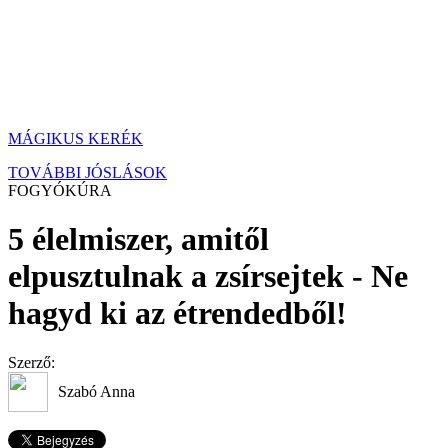
MÁGIKUS KERÉK
TOVÁBBI JÓSLÁSOK
FOGYÓKÚRA
5 élelmiszer, amitől
elpusztulnak a zsírsejtek - Ne
hagyd ki az étrendedből!
Szerző:
Szabó Anna