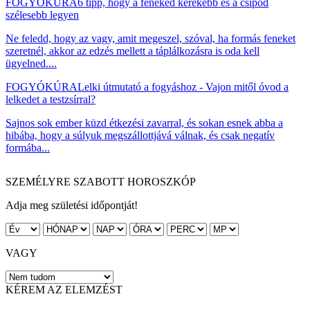
FOGYÓKÚRA
6 tipp, hogy a feneked kerekebb és a csípőd
szélesebb legyen
Ne feledd, hogy az vagy, amit megeszel, szóval, ha formás feneket
szeretnél, akkor az edzés mellett a táplálkozásra is oda kell
ügyelned....
FOGYÓKÚRA
Lelki útmutató a fogyáshoz - Vajon mitől óvod a
lelkedet a testzsírral?
Sajnos sok ember küzd étkezési zavarral, és sokan esnek abba a
hibába, hogy a súlyuk megszállottjává válnak, és csak negatív
formába...
SZEMÉLYRE SZABOTT HOROSZKÓP
Adja meg születési időpontját!
VAGY
KÉREM AZ ELEMZÉST