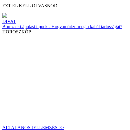
EZT EL KELL OLVASNOD
DIVAT
Bőrdzseki-ápolási tippek - Hogyan őrizd meg a kabát tartósságát?
HOROSZKÓP
ÁLTALÁNOS JELLEMZÉS >>