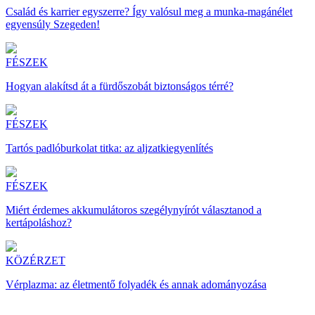
Család és karrier egyszerre? Így valósul meg a munka-magánélet
egyensúly Szegeden!
FÉSZEK
Hogyan alakítsd át a fürdőszobát biztonságos térré?
FÉSZEK
Tartós padlóburkolat titka: az aljzatkiegyenlítés
FÉSZEK
Miért érdemes akkumulátoros szegélynyírót választanod a
kertápoláshoz?
KÖZÉRZET
Vérplazma: az életmentő folyadék és annak adományozása