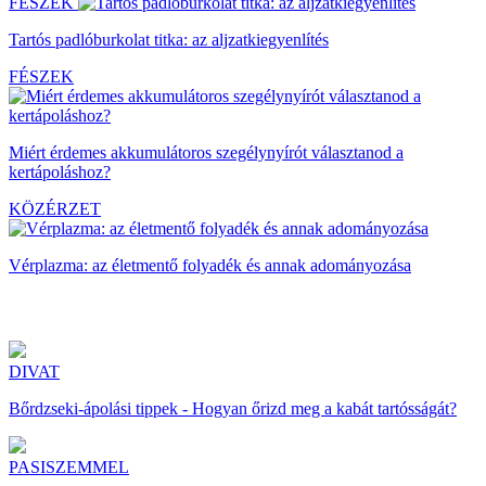
FÉSZEK
Tartós padlóburkolat titka: az aljzatkiegyenlítés
FÉSZEK
Miért érdemes akkumulátoros szegélynyírót választanod a
kertápoláshoz?
KÖZÉRZET
Vérplazma: az életmentő folyadék és annak adományozása
DIVAT
Bőrdzseki-ápolási tippek - Hogyan őrizd meg a kabát tartósságát?
PASISZEMMEL