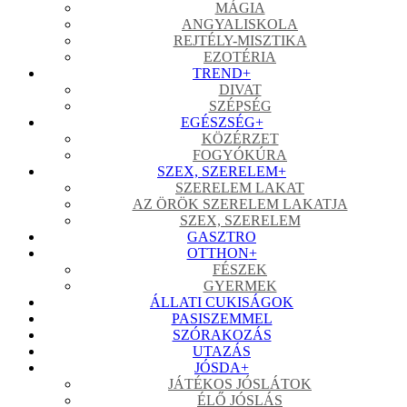
MÁGIA
ANGYALISKOLA
REJTÉLY-MISZTIKA
EZOTÉRIA
TREND
+
DIVAT
SZÉPSÉG
EGÉSZSÉG
+
KÖZÉRZET
FOGYÓKÚRA
SZEX, SZERELEM
+
SZERELEM LAKAT
AZ ÖRÖK SZERELEM LAKATJA
SZEX, SZERELEM
GASZTRO
OTTHON
+
FÉSZEK
GYERMEK
ÁLLATI CUKISÁGOK
PASISZEMMEL
SZÓRAKOZÁS
UTAZÁS
JÓSDA
+
JÁTÉKOS JÓSLÁTOK
ÉLŐ JÓSLÁS