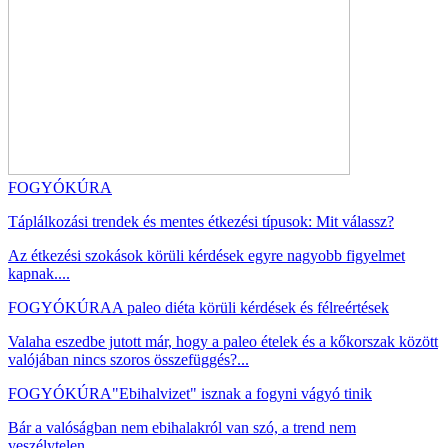
FOGYÓKÚRA
Táplálkozási trendek és mentes étkezési típusok: Mit válassz?
Az étkezési szokások körüli kérdések egyre nagyobb figyelmet
kapnak....
FOGYÓKÚRA
A paleo diéta körüli kérdések és félreértések
Valaha eszedbe jutott már, hogy a paleo ételek és a kőkorszak között
valójában nincs szoros összefüggés?...
FOGYÓKÚRA
"Ebihalvizet" isznak a fogyni vágyó tinik
Bár a valóságban nem ebihalakról van szó, a trend nem
veszélytelen....