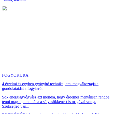
FOGYÓKÚRA
4 érzelmi és egyben gyógyító technika, ami megváltoztatja a
gondolataidat a fogyásról
Sok energiagyógyász azt mondja, hogy érdemes mentálisan rendbe
tenni magad, ami utána a súlycsökkenést is magával vonja.
Szükséged van...