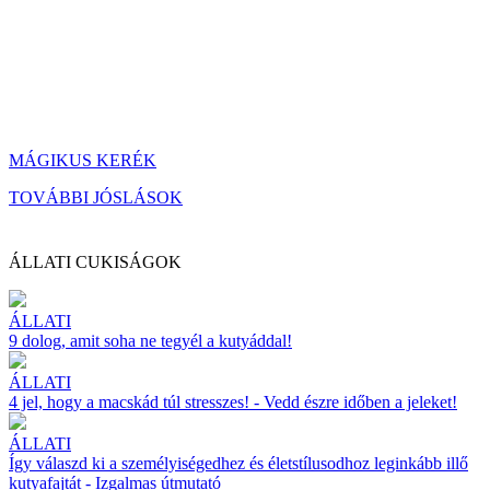
MÁGIKUS KERÉK
TOVÁBBI JÓSLÁSOK
ÁLLATI CUKISÁGOK
ÁLLATI
9 dolog, amit soha ne tegyél a kutyáddal!
ÁLLATI
4 jel, hogy a macskád túl stresszes! - Vedd észre időben a jeleket!
ÁLLATI
Így válaszd ki a személyiségedhez és életstílusodhoz leginkább illő
kutyafajtát - Izgalmas útmutató