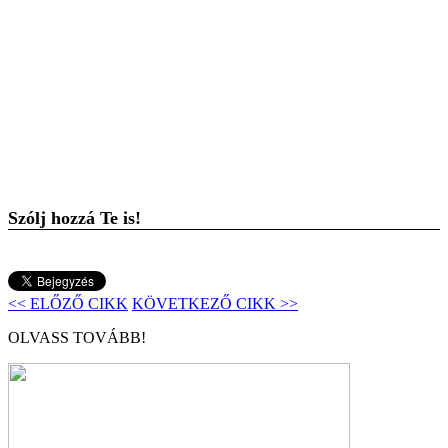
Szólj hozzá Te is!
<< ELŐZŐ CIKK
KÖVETKEZŐ CIKK >>
OLVASS TOVÁBB!