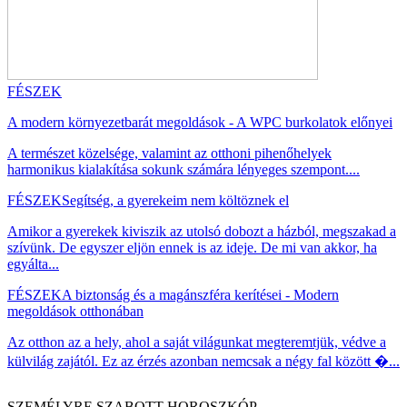
FÉSZEK
A modern környezetbarát megoldások - A WPC burkolatok előnyei
A természet közelsége, valamint az otthoni pihenőhelyek
harmonikus kialakítása sokunk számára lényeges szempont....
FÉSZEK
Segítség, a gyerekeim nem költöznek el
Amikor a gyerekek kiviszik az utolsó dobozt a házból, megszakad a
szívünk. De egyszer eljön ennek is az ideje. De mi van akkor, ha
egyálta...
FÉSZEK
A biztonság és a magánszféra kerítései - Modern
megoldások otthonában
Az otthon az a hely, ahol a saját világunkat megteremtjük, védve a
külvilág zajától. Ez az érzés azonban nemcsak a négy fal között �...
SZEMÉLYRE SZABOTT HOROSZKÓP