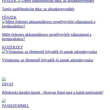
FÉSZEK
Tartós padlóburkolat titka: az aljzatkiegyenlítés
FÉSZEK
Miért érdemes akkumulátoros szegélynyírót választanod a
kertápoláshoz?
KÖZÉRZET
Vérplazma: az életmentő folyadék és annak adományozása
DIVAT
Bőrdzseki-ápolási tippek - Hogyan őrizd meg a kabát tartósságát?
PASISZEMMEL