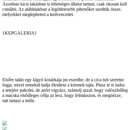
Azonban kicsi lakásban is lehetséges állatot tartani, csak okosan kell
csinálni. Az alábbiakban a legötletesebb pihenőket szedtük össze,
melyekkel meglepheted a kedvencedet.
{KEPGALERIA}
Elsőre talán egy kígyó kosárkája jut eszedbe, de a cica tuti szeretni
fogja, mivel remekül tudja élesíteni a körmeit rajta. Plusz te is tudsz
a tetejére pakolni, de azért vigyázz, számolj azzal, hogy valószínűleg
a macska elsődleges célja az lesz, hogy felmásszon, és megnézze,
mit tartasz a tetőn.