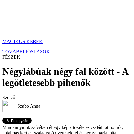
MÁGIKUS KERÉK
TOVÁBBI JÓSLÁSOK
FÉSZEK
Négylábúak négy fal között - A
legötletesebb pihenők
Szerző:
Szabó Anna
Mindannyiunk szívében él egy kép a tökéletes családi otthonról,
hatalmas kerttel, szaladgáló gyerekekkel és persze háziállattal.