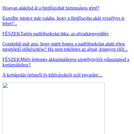
Hogyan alakítsd át a fürdőszobát biztonságos térré?
Eszedbe jutott-e már valaha, hogy a fürdőszoba akár veszélyes is
lehet?...
FÉSZEK
Tartós padlóburkolat titka: az aljzatkiegyenlítés
Gondoltál már arra, hogy miért fontos a padlóburkolat alatti réteg
megfelelő előkészítése? Ha nem tökéletes az aljzat, könnyen előf...
FÉSZEK
Miért érdemes akkumulátoros szegélynyírót választanod a
kertápoláshoz?
A kertápolás örömről és kihívásokról szól egyaránt....