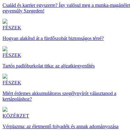
Család és karrier egyszerre? Így valósul meg a munka-magánélet
egyensúly Szegeden!
FÉSZEK
Hogyan alakítsd át a fürdőszobát biztonságos térré?
FÉSZEK
Tartós padlóburkolat titka: az aljzatkiegyenlítés
FÉSZEK
Miért érdemes akkumulátoros szegélynyírót választanod a
kertápoláshoz?
KÖZÉRZET
Vérplazma: az életmentő folyadék és annak adományozása