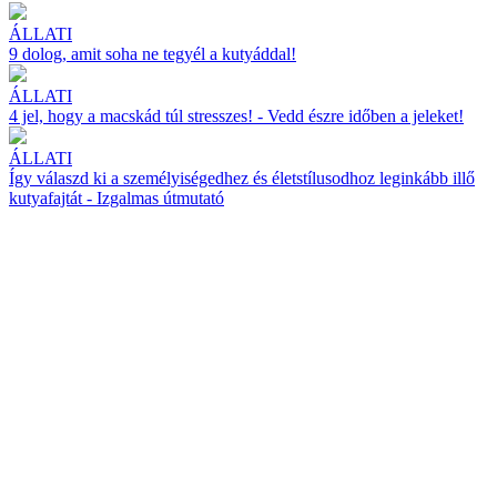
ÁLLATI
9 dolog, amit soha ne tegyél a kutyáddal!
ÁLLATI
4 jel, hogy a macskád túl stresszes! - Vedd észre időben a jeleket!
ÁLLATI
Így válaszd ki a személyiségedhez és életstílusodhoz leginkább illő
kutyafajtát - Izgalmas útmutató