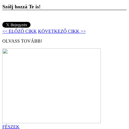
Szólj hozzá Te is!
<< ELŐZŐ CIKK
KÖVETKEZŐ CIKK >>
OLVASS TOVÁBB!
FÉSZEK