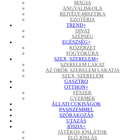
MÁGIA
ANGYALISKOLA
REJTÉLY-MISZTIKA
EZOTÉRIA
TREND
+
DIVAT
SZÉPSÉG
EGÉSZSÉG
+
KÖZÉRZET
FOGYÓKÚRA
SZEX, SZERELEM
+
SZERELEM LAKAT
AZ ÖRÖK SZERELEM LAKATJA
SZEX, SZERELEM
GASZTRO
OTTHON
+
FÉSZEK
GYERMEK
ÁLLATI CUKISÁGOK
PASISZEMMEL
SZÓRAKOZÁS
UTAZÁS
JÓSDA
+
JÁTÉKOS JÓSLÁTOK
ÉLŐ JÓSLÁS