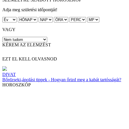
Adja meg születési időpontját!
VAGY
KÉREM AZ ELEMZÉST
EZT EL KELL OLVASNOD
DIVAT
Bőrdzseki-ápolási tippek - Hogyan őrizd meg a kabát tartósságát?
HOROSZKÓP