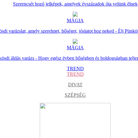
Szerencsét hozó jelképek, amelyek évszázadok óta velünk élnek
MÁGIA
sdi varázslat, amely szerelmet, bőséget, jóslatot hoz neked - Élj Pünkö
MÁGIA
ösdi áldás varázs - Hogy egész évben bőségben és boldogságban telje
TREND
TREND
DIVAT
SZÉPSÉG