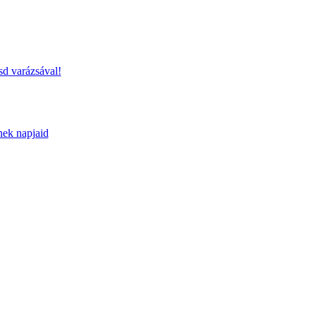
sd varázsával!
nek napjaid