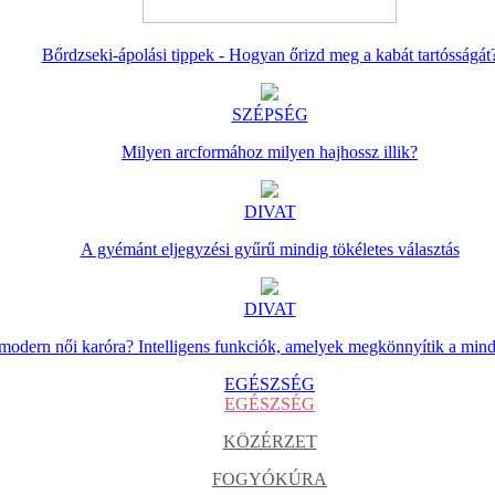
Bőrdzseki-ápolási tippek - Hogyan őrizd meg a kabát tartósságát
SZÉPSÉG
Milyen arcformához milyen hajhossz illik?
DIVAT
A gyémánt eljegyzési gyűrű mindig tökéletes választás
DIVAT
 modern női karóra? Intelligens funkciók, amelyek megkönnyítik a min
EGÉSZSÉG
EGÉSZSÉG
KÖZÉRZET
FOGYÓKÚRA