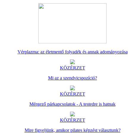
Vérplazma: az életmentő folyadék és annak adományozása
KÖZÉRZET
Mi az a szendvicspozíció?
KÖZÉRZET
Mérgező párkapcsolatok - A testedre is hatnak
KÖZÉRZET
Mire figyeljünk, amikor pilates képzést választunk?