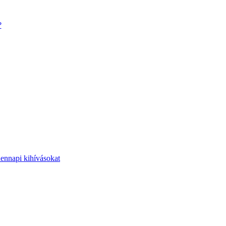
?
dennapi kihívásokat