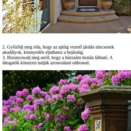
2. Győződj meg róla, hogy az ajtóig vezető járdán nincsenek
akadályok, könnyedén eljuthatsz a bejáratig.
3. Bizonyosodj meg arról, hogy a házszám tisztán látható. A
látogatók könnyen tudják azonosítani otthonod.