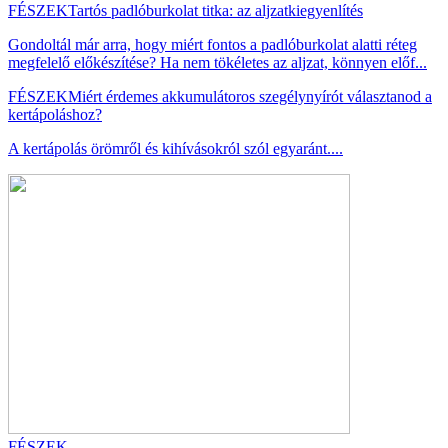
FÉSZEK
Tartós padlóburkolat titka: az aljzatkiegyenlítés
Gondoltál már arra, hogy miért fontos a padlóburkolat alatti réteg
megfelelő előkészítése? Ha nem tökéletes az aljzat, könnyen előf...
FÉSZEK
Miért érdemes akkumulátoros szegélynyírót választanod a
kertápoláshoz?
A kertápolás örömről és kihívásokról szól egyaránt....
FÉSZEK