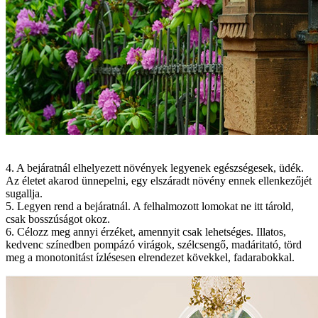
4. A bejáratnál elhelyezett növények legyenek egészségesek, üdék.
Az életet akarod ünnepelni, egy elszáradt növény ennek ellenkezőjét
sugallja.
5. Legyen rend a bejáratnál. A felhalmozott lomokat ne itt tárold,
csak bosszúságot okoz.
6. Célozz meg annyi érzéket, amennyit csak lehetséges. Illatos,
kedvenc színedben pompázó virágok, szélcsengő, madáritató, törd
meg a monotonitást ízlésesen elrendezet kövekkel, fadarabokkal.