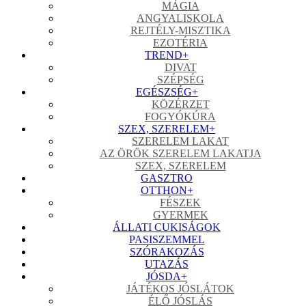
MÁGIA
ANGYALISKOLA
REJTÉLY-MISZTIKA
EZOTÉRIA
TREND
+
DIVAT
SZÉPSÉG
EGÉSZSÉG
+
KÖZÉRZET
FOGYÓKÚRA
SZEX, SZERELEM
+
SZERELEM LAKAT
AZ ÖRÖK SZERELEM LAKATJA
SZEX, SZERELEM
GASZTRO
OTTHON
+
FÉSZEK
GYERMEK
ÁLLATI CUKISÁGOK
PASISZEMMEL
SZÓRAKOZÁS
UTAZÁS
JÓSDA
+
JÁTÉKOS JÓSLÁTOK
ÉLŐ JÓSLÁS