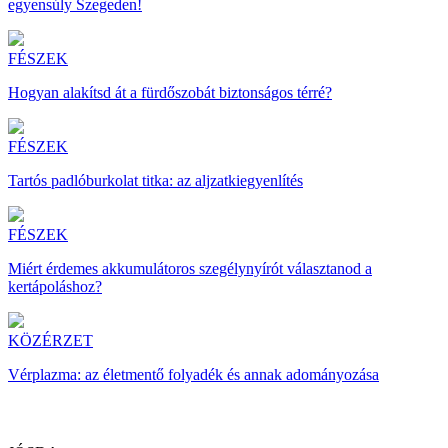
egyensúly Szegeden!
FÉSZEK
Hogyan alakítsd át a fürdőszobát biztonságos térré?
FÉSZEK
Tartós padlóburkolat titka: az aljzatkiegyenlítés
FÉSZEK
Miért érdemes akkumulátoros szegélynyírót választanod a
kertápoláshoz?
KÖZÉRZET
Vérplazma: az életmentő folyadék és annak adományozása