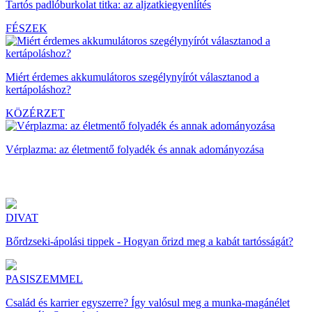
Tartós padlóburkolat titka: az aljzatkiegyenlítés
FÉSZEK
Miért érdemes akkumulátoros szegélynyírót választanod a
kertápoláshoz?
KÖZÉRZET
Vérplazma: az életmentő folyadék és annak adományozása
DIVAT
Bőrdzseki-ápolási tippek - Hogyan őrizd meg a kabát tartósságát?
PASISZEMMEL
Család és karrier egyszerre? Így valósul meg a munka-magánélet