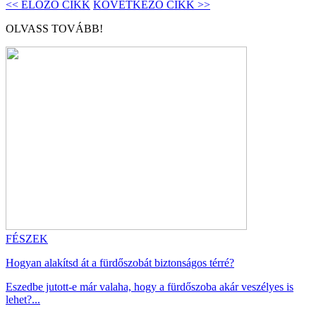
<< ELŐZŐ CIKK
KÖVETKEZŐ CIKK >>
OLVASS TOVÁBB!
FÉSZEK
Hogyan alakítsd át a fürdőszobát biztonságos térré?
Eszedbe jutott-e már valaha, hogy a fürdőszoba akár veszélyes is
lehet?...