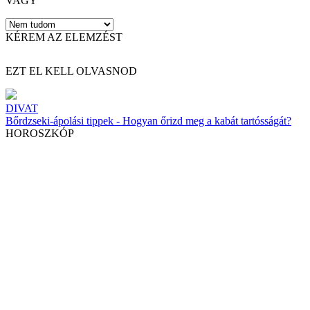
VAGY
KÉREM AZ ELEMZÉST
EZT EL KELL OLVASNOD
DIVAT
Bőrdzseki-ápolási tippek - Hogyan őrizd meg a kabát tartósságát?
HOROSZKÓP