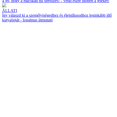
4 jel, hogy a macskád túl stresszes! - Vedd észre időben a jeleket!
ÁLLATI
Így válaszd ki a személyiségedhez és életstílusodhoz leginkább illő
kutyafajtát - Izgalmas útmutató