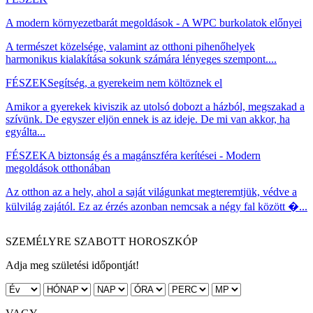
A modern környezetbarát megoldások - A WPC burkolatok előnyei
A természet közelsége, valamint az otthoni pihenőhelyek
harmonikus kialakítása sokunk számára lényeges szempont....
FÉSZEK
Segítség, a gyerekeim nem költöznek el
Amikor a gyerekek kiviszik az utolsó dobozt a házból, megszakad a
szívünk. De egyszer eljön ennek is az ideje. De mi van akkor, ha
egyálta...
FÉSZEK
A biztonság és a magánszféra kerítései - Modern
megoldások otthonában
Az otthon az a hely, ahol a saját világunkat megteremtjük, védve a
külvilág zajától. Ez az érzés azonban nemcsak a négy fal között �...
SZEMÉLYRE SZABOTT HOROSZKÓP
Adja meg születési időpontját!