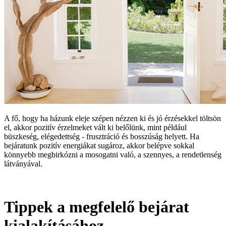
A fő, hogy ha házunk eleje szépen nézzen ki és jó érzésekkel töltsön
el, akkor pozitív érzelmeket vált ki belőlünk, mint például
büszkeség, elégedettség - frusztráció és bosszúság helyett. Ha
bejáratunk pozitív energiákat sugároz, akkor belépve sokkal
könnyebb megbirkózni a mosogatni való, a szennyes, a rendetlenség
látványával.
Tippek a megfelelő bejárat
kialakításához