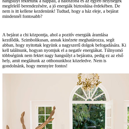
hangsúlyt fektetünk a nappali, a hálószoba és az egyéb helyiségek
megfelelő berendezésére, a jó energiák biztosítása érdekében. De
nem is itt kellene kezdenünk! Tudtad, hogy a ház eleje, a bejárat
mindennél fontosabb?
A bejárat a chi központja, ahol a pozitív energiák áramlása
kezdődik. Szimbolikusan, annak kinézete meghatározza, segít
abban, hogy nyitottak legyünk a nagyszerű dolgok befogadására. Ki
kell találnunk, hogyan nyomjuk el a negatív energiákat. Túlnyomó
többségünk nem fektet nagy hangsúlyt a bejáratra, pedig ez az első
hely, amit meglátunk az otthonunkhoz közeledve. Nem is
gondolnánk, hogy mennyire fontos!