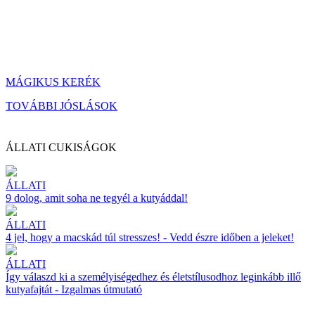
MÁGIKUS KERÉK
TOVÁBBI JÓSLÁSOK
ÁLLATI CUKISÁGOK
ÁLLATI
9 dolog, amit soha ne tegyél a kutyáddal!
ÁLLATI
4 jel, hogy a macskád túl stresszes! - Vedd észre időben a jeleket!
ÁLLATI
Így válaszd ki a személyiségedhez és életstílusodhoz leginkább illő
kutyafajtát - Izgalmas útmutató