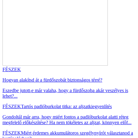
FÉSZEK
Hogyan alakítsd át a fürdőszobát biztonságos térré?
Eszedbe jutott-e már valaha, hogy a fürdőszoba akár veszélyes is
lehet?...
FÉSZEK
Tartós padlóburkolat titka: az aljzatkiegyenlítés
Gondoltál már arra, hogy miért fontos a padlóburkolat alatti réteg
megfelelő előkészítése? Ha nem tökéletes az aljzat, könnyen előf...
FÉSZEK
Miért érdemes akkumulátoros szegélynyírót választanod a