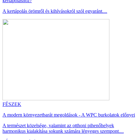
kertápoláshoz?
A kertápolás örömről és kihívásokról szól egyaránt....
FÉSZEK
A modern környezetbarát megoldások - A WPC burkolatok előnyei
A természet közelsége, valamint az otthoni pihenőhelyek
harmonikus kialakítása sokunk számára lényeges szempont....