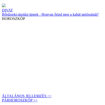
DIVAT
Bőrdzseki-ápolási tippek - Hogyan őrizd meg a kabát tartósságát?
HOROSZKÓP
ÁLTALÁNOS JELLEMZÉS >>
PÁRHOROSZKÓP >>