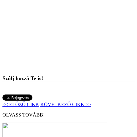
Szólj hozzá Te is!
<< ELŐZŐ CIKK
KÖVETKEZŐ CIKK >>
OLVASS TOVÁBB!