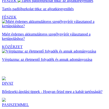
FÉSZEK
Tartós padlóburkolat titka: az aljzatkiegyenlítés
FÉSZEK
Miért érdemes akkumulátoros szegélynyírót választanod a
kertápoláshoz?
KÖZÉRZET
Vérplazma: az életmentő folyadék és annak adományozása
DIVAT
Bőrdzseki-ápolási tippek - Hogyan őrizd meg a kabát tartósságát?
PASISZEMMEL