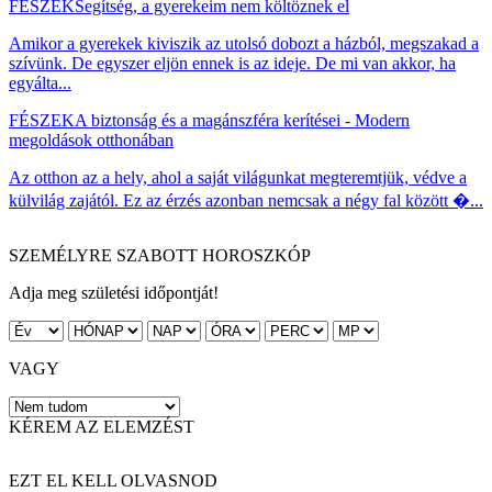
FÉSZEK
Segítség, a gyerekeim nem költöznek el
Amikor a gyerekek kiviszik az utolsó dobozt a házból, megszakad a
szívünk. De egyszer eljön ennek is az ideje. De mi van akkor, ha
egyálta...
FÉSZEK
A biztonság és a magánszféra kerítései - Modern
megoldások otthonában
Az otthon az a hely, ahol a saját világunkat megteremtjük, védve a
külvilág zajától. Ez az érzés azonban nemcsak a négy fal között �...
SZEMÉLYRE SZABOTT HOROSZKÓP
Adja meg születési időpontját!
VAGY
KÉREM AZ ELEMZÉST
EZT EL KELL OLVASNOD