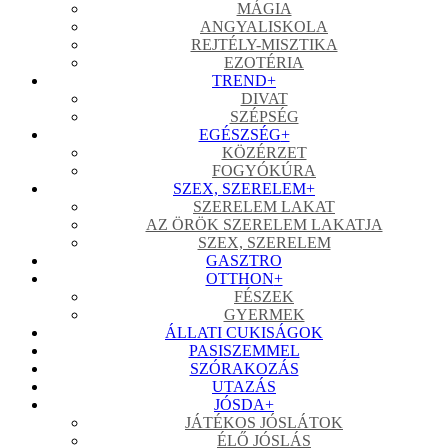
MÁGIA
ANGYALISKOLA
REJTÉLY-MISZTIKA
EZOTÉRIA
TREND
+
DIVAT
SZÉPSÉG
EGÉSZSÉG
+
KÖZÉRZET
FOGYÓKÚRA
SZEX, SZERELEM
+
SZERELEM LAKAT
AZ ÖRÖK SZERELEM LAKATJA
SZEX, SZERELEM
GASZTRO
OTTHON
+
FÉSZEK
GYERMEK
ÁLLATI CUKISÁGOK
PASISZEMMEL
SZÓRAKOZÁS
UTAZÁS
JÓSDA
+
JÁTÉKOS JÓSLÁTOK
ÉLŐ JÓSLÁS