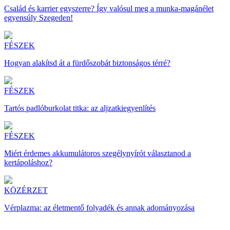
Család és karrier egyszerre? Így valósul meg a munka-magánélet
egyensúly Szegeden!
FÉSZEK
Hogyan alakítsd át a fürdőszobát biztonságos térré?
FÉSZEK
Tartós padlóburkolat titka: az aljzatkiegyenlítés
FÉSZEK
Miért érdemes akkumulátoros szegélynyírót választanod a
kertápoláshoz?
KÖZÉRZET
Vérplazma: az életmentő folyadék és annak adományozása