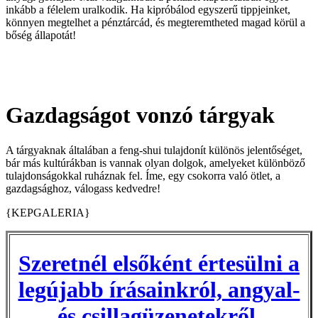
inkább a félelem uralkodik. Ha kipróbálod egyszerű tippjeinket,
könnyen megtelhet a pénztárcád, és megteremtheted magad körül a
bőség állapotát!
Gazdagságot vonzó tárgyak
A tárgyaknak általában a feng-shui tulajdonít különös jelentőséget,
bár más kultúrákban is vannak olyan dolgok, amelyeket különböző
tulajdonságokkal ruháznak fel. Íme, egy csokorra való ötlet, a
gazdagsághoz, válogass kedvedre!
{KEPGALERIA}
Szeretnél elsőként értesülni a
legújabb írásainkról, angyal-
és csillagüzenetekről,