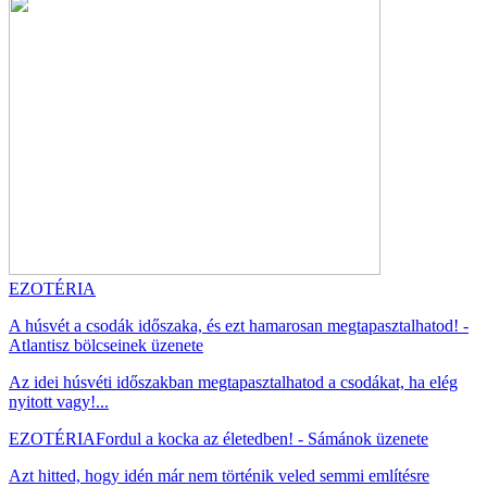
EZOTÉRIA
A húsvét a csodák időszaka, és ezt hamarosan megtapasztalhatod! -
Atlantisz bölcseinek üzenete
Az idei húsvéti időszakban megtapasztalhatod a csodákat, ha elég
nyitott vagy!...
EZOTÉRIA
Fordul a kocka az életedben! - Sámánok üzenete
Azt hitted, hogy idén már nem történik veled semmi említésre