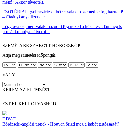
méltó? Akkor tévedtél!...
EZOTÉRIA
Figyelmeztetés a hétre: valaki a szemedbe fog hazudni!
– Cigánykártya üzenete
Légy óvatos, mert valaki hazudni fog neked a héten és talán meg is
próbál komolyan átverni....
SZEMÉLYRE SZABOTT HOROSZKÓP
Adja meg születési időpontját!
VAGY
KÉREM AZ ELEMZÉST
EZT EL KELL OLVASNOD
DIVAT
Bőrdzseki-ápolási tippek - Hogyan őrizd meg a kabát tartósságát?