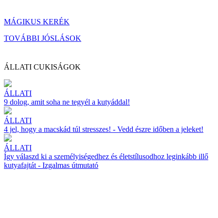
MÁGIKUS KERÉK
TOVÁBBI JÓSLÁSOK
ÁLLATI CUKISÁGOK
ÁLLATI
9 dolog, amit soha ne tegyél a kutyáddal!
ÁLLATI
4 jel, hogy a macskád túl stresszes! - Vedd észre időben a jeleket!
ÁLLATI
Így válaszd ki a személyiségedhez és életstílusodhoz leginkább illő
kutyafajtát - Izgalmas útmutató