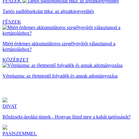
FÉSZEK
Tartós padlóburkolat titka: az aljzatkiegyenlítés
FÉSZEK
Miért érdemes akkumulátoros szegélynyírót választanod a
kertápoláshoz?
KÖZÉRZET
Vérplazma: az életmentő folyadék és annak adományozása
DIVAT
Bőrdzseki-ápolási tippek - Hogyan őrizd meg a kabát tartósságát?
PASISZEMMEL