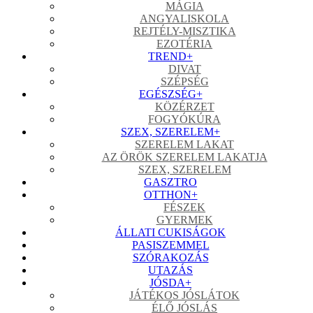
MÁGIA
ANGYALISKOLA
REJTÉLY-MISZTIKA
EZOTÉRIA
TREND
+
DIVAT
SZÉPSÉG
EGÉSZSÉG
+
KÖZÉRZET
FOGYÓKÚRA
SZEX, SZERELEM
+
SZERELEM LAKAT
AZ ÖRÖK SZERELEM LAKATJA
SZEX, SZERELEM
GASZTRO
OTTHON
+
FÉSZEK
GYERMEK
ÁLLATI CUKISÁGOK
PASISZEMMEL
SZÓRAKOZÁS
UTAZÁS
JÓSDA
+
JÁTÉKOS JÓSLÁTOK
ÉLŐ JÓSLÁS