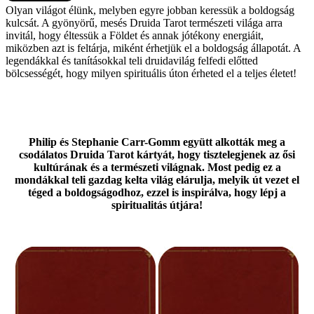
Olyan világot élünk, melyben egyre jobban keressük a boldogság
kulcsát. A gyönyörű, mesés Druida Tarot természeti világa arra
invitál, hogy éltessük a Földet és annak jótékony energiáit,
miközben azt is feltárja, miként érhetjük el a boldogság állapotát. A
legendákkal és tanításokkal teli druidavilág felfedi előtted
bölcsességét, hogy milyen spirituális úton érheted el a teljes életet!
Philip és Stephanie Carr-Gomm együtt alkották meg a
csodálatos Druida Tarot kártyát, hogy tisztelegjenek az ősi
kultúrának és a természeti világnak. Most pedig ez a
mondákkal teli gazdag kelta világ elárulja, melyik út vezet el
téged a boldogságodhoz, ezzel is inspirálva, hogy lépj a
spiritualitás útjára!