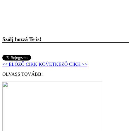
Szólj hozzá Te is!
<< ELŐZŐ CIKK
KÖVETKEZŐ CIKK >>
OLVASS TOVÁBB!