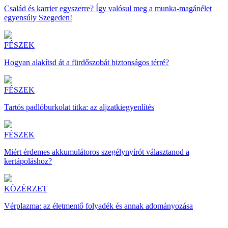
Család és karrier egyszerre? Így valósul meg a munka-magánélet
egyensúly Szegeden!
FÉSZEK
Hogyan alakítsd át a fürdőszobát biztonságos térré?
FÉSZEK
Tartós padlóburkolat titka: az aljzatkiegyenlítés
FÉSZEK
Miért érdemes akkumulátoros szegélynyírót választanod a
kertápoláshoz?
KÖZÉRZET
Vérplazma: az életmentő folyadék és annak adományozása