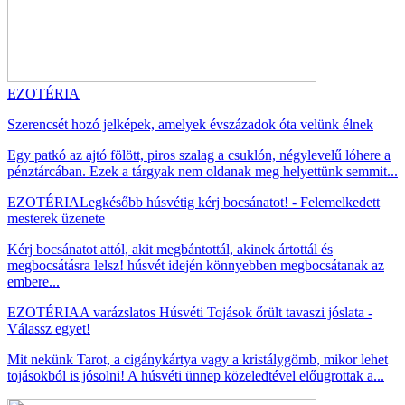
EZOTÉRIA
Szerencsét hozó jelképek, amelyek évszázadok óta velünk élnek
Egy patkó az ajtó fölött, piros szalag a csuklón, négylevelű lóhere a
pénztárcában. Ezek a tárgyak nem oldanak meg helyettünk semmit...
EZOTÉRIA
Legkésőbb húsvétig kérj bocsánatot! - Felemelkedett
mesterek üzenete
Kérj bocsánatot attól, akit megbántottál, akinek ártottál és
megbocsátásra lelsz! húsvét idején könnyebben megbocsátanak az
embere...
EZOTÉRIA
A varázslatos Húsvéti Tojások őrült tavaszi jóslata -
Válassz egyet!
Mit nekünk Tarot, a cigánykártya vagy a kristálygömb, mikor lehet
tojásokból is jósolni! A húsvéti ünnep közeledtével előugrottak a...