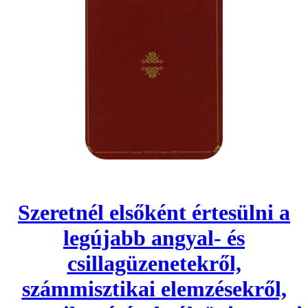
Szeretnél elsőként értesülni a
legújabb angyal- és
csillagüzenetekről,
számmisztikai elemzésekről,