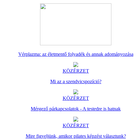
Vérplazma: az életmentő folyadék és annak adományozása
KÖZÉRZET
Mi az a szendvicspozíció?
KÖZÉRZET
Mérgező párkapcsolatok - A testedre is hatnak
KÖZÉRZET
Mire figyeljünk, amikor pilates képzést választunk?