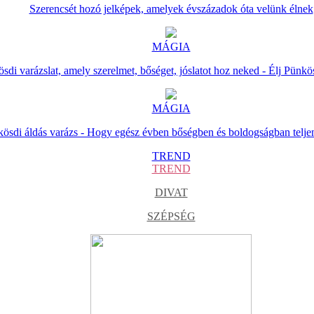
Szerencsét hozó jelképek, amelyek évszázadok óta velünk élnek
MÁGIA
sdi varázslat, amely szerelmet, bőséget, jóslatot hoz neked - Élj Pünkö
MÁGIA
ösdi áldás varázs - Hogy egész évben bőségben és boldogságban telje
TREND
TREND
DIVAT
SZÉPSÉG