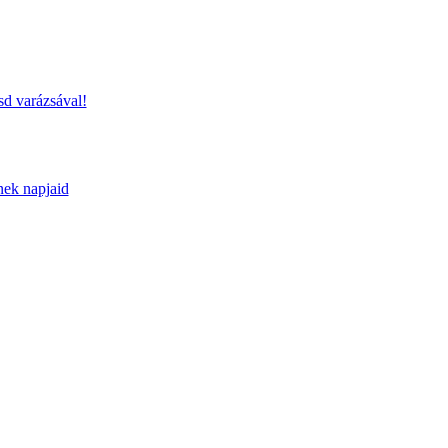
sd varázsával!
nek napjaid