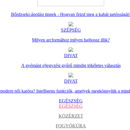
Bőrdzseki-ápolási tippek - Hogyan őrizd meg a kabát tartósságát
SZÉPSÉG
Milyen arcformához milyen hajhossz illik?
DIVAT
A gyémánt eljegyzési gyűrű mindig tökéletes választás
DIVAT
 modern női karóra? Intelligens funkciók, amelyek megkönnyítik a min
EGÉSZSÉG
EGÉSZSÉG
KÖZÉRZET
FOGYÓKÚRA