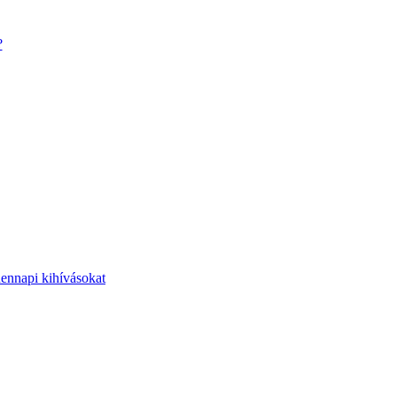
?
dennapi kihívásokat