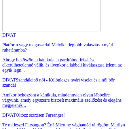
DIVAT
Platform vagy magassarkú Melyik a legjobb választás a nyári
ruhatáramba?
Ahogy beköszönt a kánikula, a gardróbod frissítése
elkerülhetetlenné válik, és ilyenkor a lábbeli kiválasztása jelenti az
egyik legn...
DIVAT
Szandálcipő női - Különleges nyári viselet és a női bőr
szandál
Amikor beköszönt a kánikula, mindannyian olyan lábbelire
vágyunk, amely egyszerre biztosít maximális szellőzést és elegáns
megjelenés...
DIVAT
Öltözz szexisen Farsangra!
Te mi leszel Farsangon? Én? Miért ne vághatnád rá rögtön: Marilyn