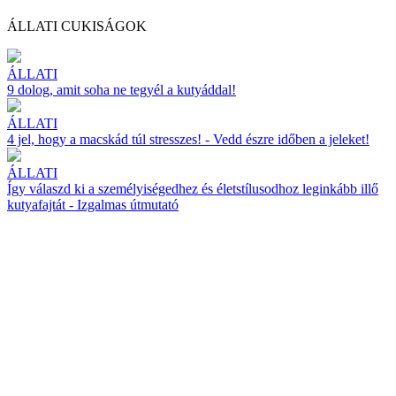
ÁLLATI CUKISÁGOK
ÁLLATI
9 dolog, amit soha ne tegyél a kutyáddal!
ÁLLATI
4 jel, hogy a macskád túl stresszes! - Vedd észre időben a jeleket!
ÁLLATI
Így válaszd ki a személyiségedhez és életstílusodhoz leginkább illő
kutyafajtát - Izgalmas útmutató