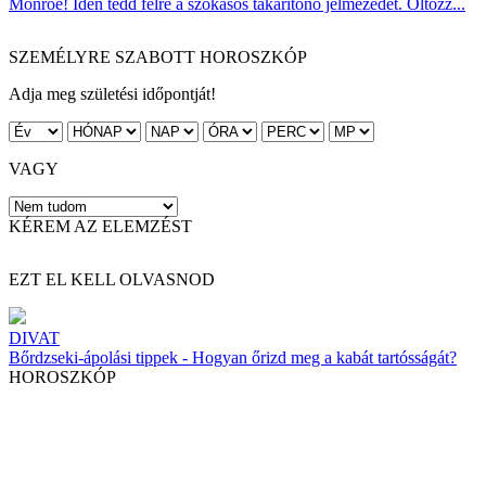
Monroe! Idén tedd félre a szokásos takarítónő jelmezedet. Öltözz...
SZEMÉLYRE SZABOTT HOROSZKÓP
Adja meg születési időpontját!
VAGY
KÉREM AZ ELEMZÉST
EZT EL KELL OLVASNOD
DIVAT
Bőrdzseki-ápolási tippek - Hogyan őrizd meg a kabát tartósságát?
HOROSZKÓP