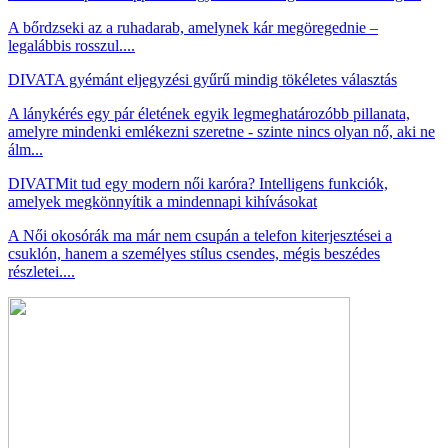
A bőrdzseki az a ruhadarab, amelynek kár megöregednie –
legalábbis rosszul....
DIVAT
A gyémánt eljegyzési gyűrű mindig tökéletes választás
A lánykérés egy pár életének egyik legmeghatározóbb pillanata,
amelyre mindenki emlékezni szeretne - szinte nincs olyan nő, aki ne
álm...
DIVAT
Mit tud egy modern női karóra? Intelligens funkciók,
amelyek megkönnyítik a mindennapi kihívásokat
A Női okosórák ma már nem csupán a telefon kiterjesztései a
csuklón, hanem a személyes stílus csendes, mégis beszédes
részletei....