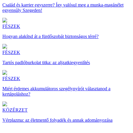
Család és karrier egyszerre? Így valósul meg a munka-magánélet
egyensúly Szegeden!
FÉSZEK
Hogyan alakítsd át a fürdőszobát biztonságos térré?
FÉSZEK
Tartós padlóburkolat titka: az aljzatkiegyenlítés
FÉSZEK
Miért érdemes akkumulátoros szegélynyírót választanod a
kertápoláshoz?
KÖZÉRZET
Vérplazma: az életmentő folyadék és annak adományozása