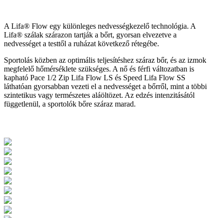
A Lifa® Flow egy különleges nedvességkezelő technológia. A
Lifa® szálak szárazon tartják a bőrt, gyorsan elvezetve a
nedvességet a testtől a ruházat következő rétegébe.
Sportolás közben az optimális teljesítéshez száraz bőr, és az izmok
megfelelő hőmérséklete szükséges. A nő és férfi változatban is
kapható Pace 1/2 Zip Lifa Flow LS és Speed Lifa Flow SS
láthatóan gyorsabban vezeti el a nedvességet a bőrről, mint a többi
szintetikus vagy természetes aláöltözet. Az edzés intenzitásától
függetlenül, a sportolók bőre száraz marad.