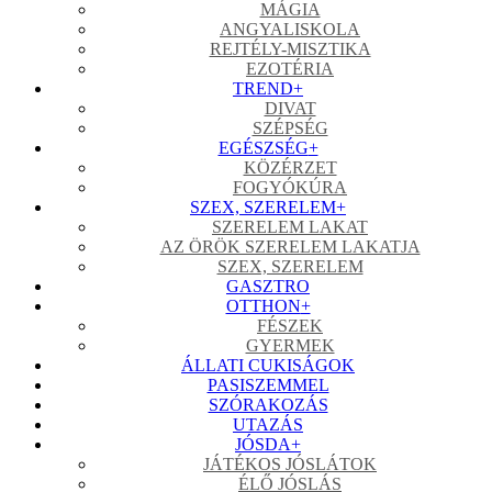
MÁGIA
ANGYALISKOLA
REJTÉLY-MISZTIKA
EZOTÉRIA
TREND
+
DIVAT
SZÉPSÉG
EGÉSZSÉG
+
KÖZÉRZET
FOGYÓKÚRA
SZEX, SZERELEM
+
SZERELEM LAKAT
AZ ÖRÖK SZERELEM LAKATJA
SZEX, SZERELEM
GASZTRO
OTTHON
+
FÉSZEK
GYERMEK
ÁLLATI CUKISÁGOK
PASISZEMMEL
SZÓRAKOZÁS
UTAZÁS
JÓSDA
+
JÁTÉKOS JÓSLÁTOK
ÉLŐ JÓSLÁS