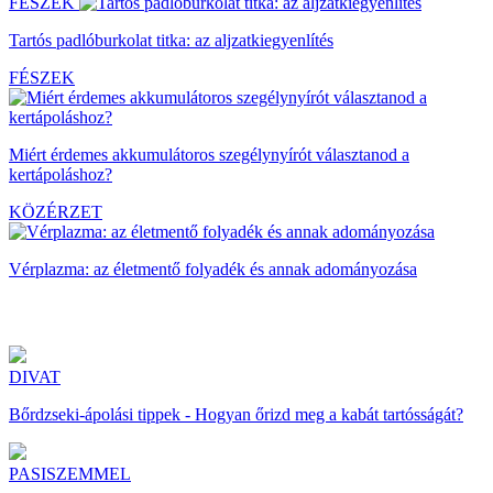
FÉSZEK
Tartós padlóburkolat titka: az aljzatkiegyenlítés
FÉSZEK
Miért érdemes akkumulátoros szegélynyírót választanod a
kertápoláshoz?
KÖZÉRZET
Vérplazma: az életmentő folyadék és annak adományozása
DIVAT
Bőrdzseki-ápolási tippek - Hogyan őrizd meg a kabát tartósságát?
PASISZEMMEL